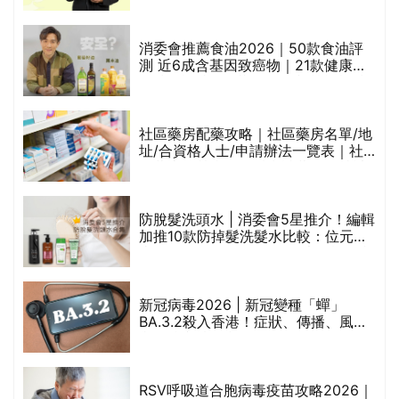
通過消委會標準
消委會推薦食油2026｜50款食油評
測 近6成含基因致癌物｜21款健康煮
食油總評達5星滿分名單(初榨橄欖油/
橄欖油/牛油果油/米糠油/芥花籽油/花
生油等)
巾
社區藥房配藥攻略｜社區藥房名單/地
址/合資格人士/申請辦法一覽表｜社
區藥房是甚麼？可以申請藥物資助計
劃？（持續更新）
防脫髮洗頭水 | 消委會5星推介！編輯
的
加推10款防掉髮洗髮水比較：位元
甲
堂、呂、PANTOGAR、純素有機、咖
啡因洗髮水
新冠病毒2026 | 新冠變種「蟬」
BA.3.2殺入香港！症狀、傳播、風險
禁
與預防方法一文睇
RSV呼吸道合胞病毒疫苗攻略2026｜