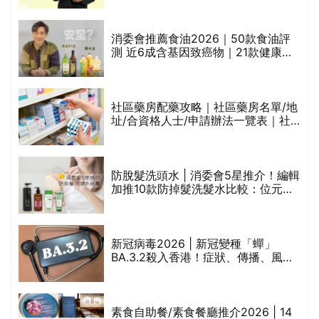
通過消委會標準
消委會推薦食油2026｜50款食油評
的
測 近6成含基因致癌物｜21款健康煮
甲
食油總評達5星滿分名單(初榨橄欖油/
橄欖油/牛油果油/米糠油/芥花籽油/花
生油等)
社區藥房配藥攻略｜社區藥房名單/地
址/合資格人士/申請辦法一覽表｜社
禁
區藥房是甚麼？可以申請藥物資助計
劃？（持續更新）
評
防脫髮洗頭水 | 消委會5星推介！編輯
加推10款防掉髮洗髮水比較：位元
堂、呂、PANTOGAR、純素有機、咖
啡因洗髮水
新冠病毒2026 | 新冠變種「蟬」
BA.3.2殺入香港！症狀、傳播、風險
與預防方法一文睇
腩
素食自助餐/素食餐廳推介2026 | 14