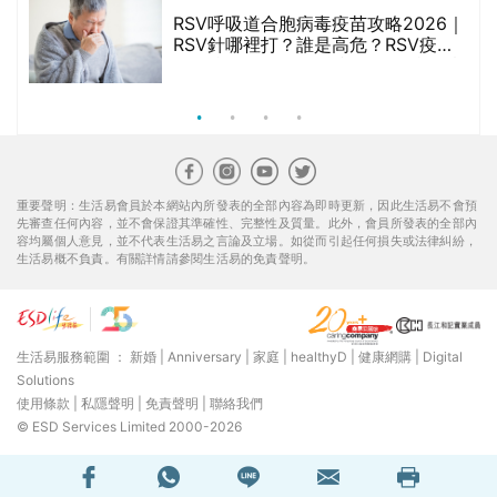
RSV呼吸道合胞病毒疫苗攻略2026｜
院
RSV針哪裡打？誰是高危？RSV疫苗
價
價錢比較、打針後反應處理/長者醫療
券資助
重要聲明：生活易會員於本網站內所發表的全部內容為即時更新，因此生活易不會預
先審查任何內容，並不會保證其準確性、完整性及質量。此外，會員所發表的全部內
容均屬個人意見，並不代表生活易之言論及立場。如從而引起任何損失或法律糾紛，
生活易概不負責。有關詳情請參閱生活易的免責聲明。
生活易服務範圍 ：
新婚
|
Anniversary
|
家庭
|
healthyD
|
健康網購
|
Digital
Solutions
使用條款
|
私隱聲明
|
免責聲明
|
聯絡我們
© ESD Services Limited 2000-2026