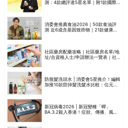
測：4款總評達5星名單｜附1款國際
魚油標準5星認證 針對2毒物測試 均
通過消委會標準
消委會推薦食油2026｜50款食油評
測 近6成含基因致癌物｜21款健康煮
食油總評達5星滿分名單(初榨橄欖油/
橄欖油/牛油果油/米糠油/芥花籽油/花
生油等)
巾
社區藥房配藥攻略｜社區藥房名單/地
址/合資格人士/申請辦法一覽表｜社
區藥房是甚麼？可以申請藥物資助計
劃？（持續更新）
防脫髮洗頭水 | 消委會5星推介！編輯
的
加推10款防掉髮洗髮水比較：位元
甲
堂、呂、PANTOGAR、純素有機、咖
啡因洗髮水
新冠病毒2026 | 新冠變種「蟬」
BA.3.2殺入香港！症狀、傳播、風險
禁
與預防方法一文睇