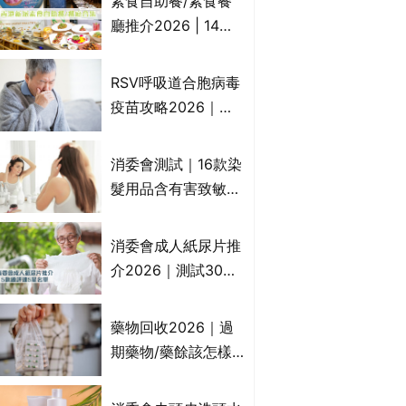
素食自助餐/素食餐
一文睇
廳推介2026 | 14間
香港新派法式/西式/
中式/印度/東南亞/港
RSV呼吸道合胞病毒
式/Fusion素食齋菜
疫苗攻略2026｜
必試:樂園素食、無肉
RSV針哪裡打？誰是
食、素年(持續更新)
高危？RSV疫苗價錢
消委會測試｜16款染
比較、打針後反應處
髮用品含有害致敏物
理/長者醫療券資助
9款獲5星滿分推
介!50惠、Return回
消委會成人紙尿片推
本、Furnte、Rerise
介2026｜測試30款
紙尿片、紙尿褲、尿
滲墊防漏表現/回滲/
藥物回收2026｜過
化學物質檢測等｜5
期藥物/藥餘該怎樣
款總評達5星名單
處理？全港藥品回收
地點一覽｜屈臣氏、