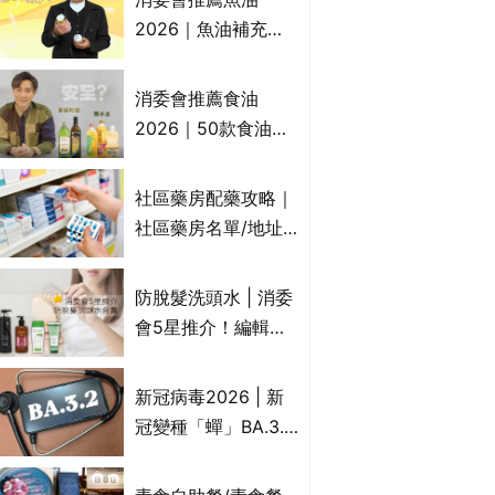
2026｜魚油補充劑
評測：4款總評達5星
名單｜附1款國際魚
消委會推薦食油
油標準5星認證 針對
2026｜50款食油評
2毒物測試 均通過
測 近6成含基因致癌
消委會標準
物｜21款健康煮食油
社區藥房配藥攻略｜
總評達5星滿分名單
社區藥房名單/地址/
(初榨橄欖油/橄欖油/
合資格人士/申請辦
牛油果油/米糠油/芥
法一覽表｜社區藥房
防脫髮洗頭水 | 消委
花籽油/花生油等)
是甚麼？可以申請藥
會5星推介！編輯加
物資助計劃？（持續
推10款防掉髮洗髮水
更新）
比較：位元堂、呂、
新冠病毒2026 | 新
PANTOGAR、純素
冠變種「蟬」BA.3.2
有機、咖啡因洗髮水
殺入香港！症狀、傳
播、風險與預防方法