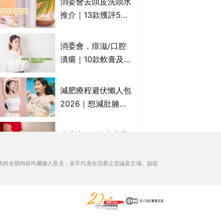
消委會去頭皮洗頭水
萬寧、首衛、綠領行
推介｜13款獲評5星
動等
推薦：施巴、
KLORANE、沙宣、
消委會．痱滋/口腔
呂、LUX等上榜｜4
潰瘍｜10款軟膏及啫
款含歐盟禁用成分吡
喱凝膠邊款好？哪款
硫鎓鋅！
屬處方藥物？有哪些
減肥療程避伏懶人包
受關注成分？｜必知
2026｜想減肚腩但
3大選購留意事項
怕中伏？ALYSSA
VS不良黑店5大手法
痔瘡膏｜5款痔瘡藥
對比｜SLIMTONE減
膏推薦及成份比較
肥療程效果如何？
+痔瘡口服藥推薦！
表的全部內容均屬個人意見，並不代表生活易之言論及立場。如從
有效紓緩痔瘡疼痛痕
消委會滴雞精/雞精/
癢｜附痔瘡成因及病
熬雞精/素滴雞精推
徵
薦｜比較15款雞精 1
款含致癌物 9款總評