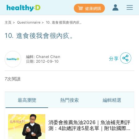
健康網購
主頁
>
Questionnaire
> 10. 進食後我會很內疚。
10. 進食後我會很內疚。
編輯: Chanel Chan
分享
日期: 2012-09-10
7次閱讀
最高瀏覽
熱門搜索
編輯精選
消委會推薦魚油2026｜魚油補充劑評
測：4款總評達5星名單｜附1款國際
魚油標準5星認證 針對2毒物測試 均