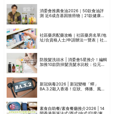
通過消委會標準
評
消委會推薦食油2026｜50款食油評
測 近6成含基因致癌物｜21款健康煮
食油總評達5星滿分名單(初榨橄欖油/
橄欖油/牛油果油/米糠油/芥花籽油/花
生油等)
社區藥房配藥攻略｜社區藥房名單/地
址/合資格人士/申請辦法一覽表｜社
禁
區藥房是甚麼？可以申請藥物資助計
劃？（持續更新）
防脫髮洗頭水 | 消委會5星推介！編輯
的
加推10款防掉髮洗髮水比較：位元
甲
堂、呂、PANTOGAR、純素有機、咖
啡因洗髮水
巾
新冠病毒2026 | 新冠變種「蟬」
BA.3.2殺入香港！症狀、傳播、風險
與預防方法一文睇
等
素食自助餐/素食餐廳推介2026 | 14
間香港新派法式/西式/中式/印度/東南