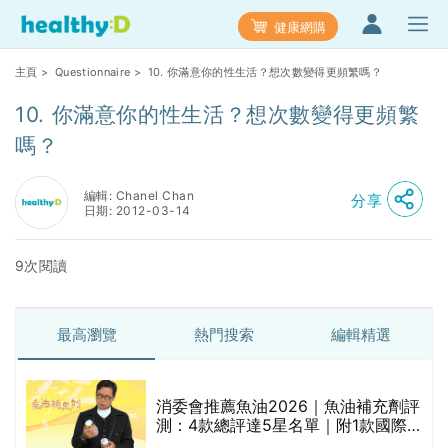
健康網購
主頁
>
Questionnaire
> 10. 你滿意你的性生活？想次數變得更頻繁嗎？
10. 你滿意你的性生活？想次數變得更頻繁
嗎？
編輯: Chanel Chan
分享
日期: 2012-03-14
9次閱讀
最高瀏覽
熱門搜索
編輯精選
消委會推薦魚油2026｜魚油補充劑評
測：4款總評達5星名單｜附1款國際
魚油標準5星認證 針對2毒物測試 均