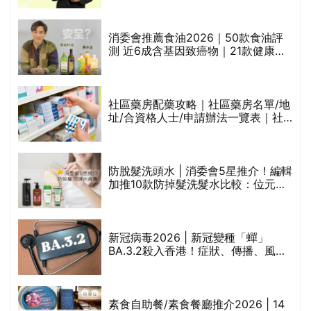
通過消委會標準
消委會推薦食油2026｜50款食油評
的
測 近6成含基因致癌物｜21款健康煮
甲
食油總評達5星滿分名單(初榨橄欖油/
橄欖油/牛油果油/米糠油/芥花籽油/花
生油等)
社區藥房配藥攻略｜社區藥房名單/地
址/合資格人士/申請辦法一覽表｜社
禁
區藥房是甚麼？可以申請藥物資助計
劃？（持續更新）
評
防脫髮洗頭水 | 消委會5星推介！編輯
加推10款防掉髮洗髮水比較：位元
堂、呂、PANTOGAR、純素有機、咖
啡因洗髮水
新冠病毒2026 | 新冠變種「蟬」
BA.3.2殺入香港！症狀、傳播、風險
與預防方法一文睇
腩
素食自助餐/素食餐廳推介2026 | 14