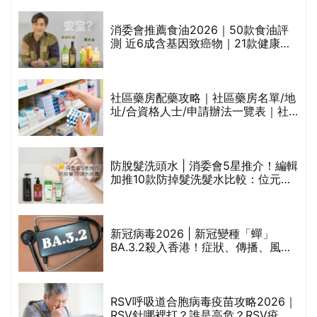
通過消委會標準
消委會推薦食油2026｜50款食油評
測 近6成含基因致癌物｜21款健康煮
食油總評達5星滿分名單(初榨橄欖油/
橄欖油/牛油果油/米糠油/芥花籽油/花
生油等)
巾
社區藥房配藥攻略｜社區藥房名單/地
址/合資格人士/申請辦法一覽表｜社
區藥房是甚麼？可以申請藥物資助計
劃？（持續更新）
防脫髮洗頭水 | 消委會5星推介！編輯
的
加推10款防掉髮洗髮水比較：位元
甲
堂、呂、PANTOGAR、純素有機、咖
啡因洗髮水
新冠病毒2026 | 新冠變種「蟬」
BA.3.2殺入香港！症狀、傳播、風險
禁
與預防方法一文睇
RSV呼吸道合胞病毒疫苗攻略2026｜
院
RSV針哪裡打？誰是高危？RSV疫苗