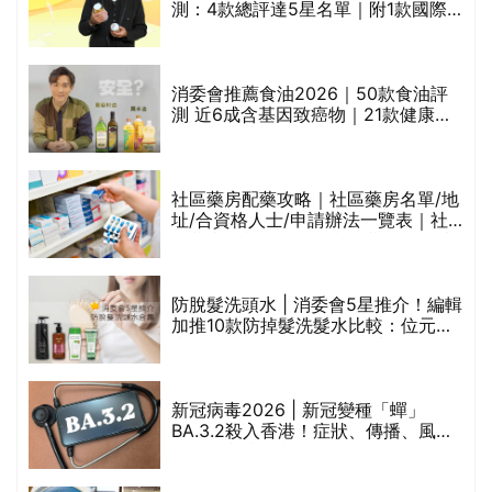
測：4款總評達5星名單｜附1款國際
魚油標準5星認證 針對2毒物測試 均
通過消委會標準
消委會推薦食油2026｜50款食油評
的
測 近6成含基因致癌物｜21款健康煮
甲
食油總評達5星滿分名單(初榨橄欖油/
橄欖油/牛油果油/米糠油/芥花籽油/花
生油等)
社區藥房配藥攻略｜社區藥房名單/地
址/合資格人士/申請辦法一覽表｜社
禁
區藥房是甚麼？可以申請藥物資助計
劃？（持續更新）
評
防脫髮洗頭水 | 消委會5星推介！編輯
加推10款防掉髮洗髮水比較：位元
堂、呂、PANTOGAR、純素有機、咖
啡因洗髮水
新冠病毒2026 | 新冠變種「蟬」
BA.3.2殺入香港！症狀、傳播、風險
與預防方法一文睇