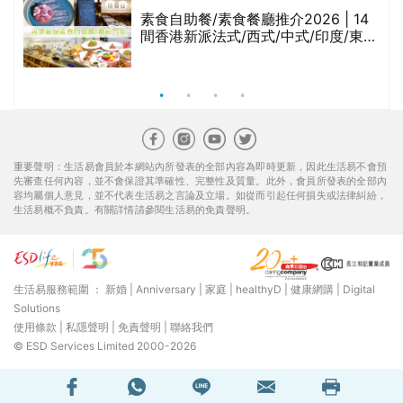
腩
素食自助餐/素食餐廳推介2026 | 14
間香港新派法式/西式/中式/印度/東南
亞/港式/Fusion素食齋菜必試:樂園素
食、無肉食、素年(持續更新)
重要聲明：生活易會員於本網站內所發表的全部內容為即時更新，因此生活易不會預
先審查任何內容，並不會保證其準確性、完整性及質量。此外，會員所發表的全部內
容均屬個人意見，並不代表生活易之言論及立場。如從而引起任何損失或法律糾紛，
生活易概不負責。有關詳情請參閱生活易的免責聲明。
生活易服務範圍 ：
新婚
|
Anniversary
|
家庭
|
healthyD
|
健康網購
|
Digital
Solutions
使用條款
|
私隱聲明
|
免責聲明
|
聯絡我們
© ESD Services Limited 2000-2026