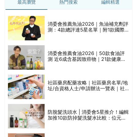
最高瀏覽
熱門搜索
編輯精選
消委會推薦魚油2026｜魚油補充劑評
測：4款總評達5星名單｜附1款國際
魚油標準5星認證 針對2毒物測試 均
通過消委會標準
消委會推薦食油2026｜50款食油評
測 近6成含基因致癌物｜21款健康煮
食油總評達5星滿分名單(初榨橄欖油/
橄欖油/牛油果油/米糠油/芥花籽油/花
生油等)
巾
社區藥房配藥攻略｜社區藥房名單/地
址/合資格人士/申請辦法一覽表｜社
區藥房是甚麼？可以申請藥物資助計
劃？（持續更新）
防脫髮洗頭水 | 消委會5星推介！編輯
的
加推10款防掉髮洗髮水比較：位元
甲
堂、呂、PANTOGAR、純素有機、咖
啡因洗髮水