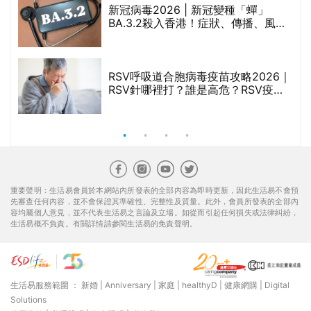
新冠病毒2026 | 新冠變種「蟬」
BA.3.2殺入香港！症狀、傳播、風險
禁
與預防方法一文睇
RSV呼吸道合胞病毒疫苗攻略2026｜
院
RSV針哪裡打？誰是高危？RSV疫苗
價
價錢比較、打針後反應處理/長者醫療
券資助
重要聲明：生活易會員於本網站內所發表的全部內容為即時更新，因此生活易不會預
先審查任何內容，並不會保證其準確性、完整性及質量。此外，會員所發表的全部內
容均屬個人意見，並不代表生活易之言論及立場。如從而引起任何損失或法律糾紛，
生活易概不負責。有關詳情請參閱生活易的免責聲明。
生活易服務範圍 ：
新婚
|
Anniversary
|
家庭
|
healthyD
|
健康網購
|
Digital
Solutions