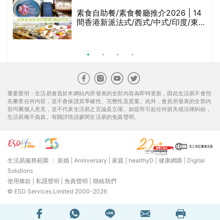
等
素食自助餐/素食餐廳推介2026 | 14
間香港新派法式/西式/中式/印度/東南
亞/港式/Fusion素食齋菜必試:樂園素
食、無肉食、素年(持續更新)
重要聲明：生活易會員於本網站內所發表的全部內容為即時更新，因此生活易不會預
先審查任何內容，並不會保證其準確性、完整性及質量。此外，會員所發表的全部內
容均屬個人意見，並不代表生活易之言論及立場。如從而引起任何損失或法律糾紛，
生活易概不負責。有關詳情請參閱生活易的免責聲明。
生活易服務範圍 ：
新婚
|
Anniversary
|
家庭
|
healthyD
|
健康網購
|
Digital
Solutions
使用條款
|
私隱聲明
|
免責聲明
|
聯絡我們
© ESD Services Limited 2000-2026