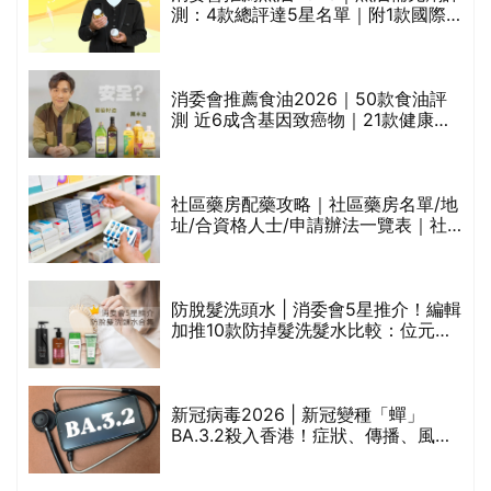
測：4款總評達5星名單｜附1款國際
魚油標準5星認證 針對2毒物測試 均
通過消委會標準
評
消委會推薦食油2026｜50款食油評
測 近6成含基因致癌物｜21款健康煮
食油總評達5星滿分名單(初榨橄欖油/
橄欖油/牛油果油/米糠油/芥花籽油/花
生油等)
社區藥房配藥攻略｜社區藥房名單/地
址/合資格人士/申請辦法一覽表｜社
禁
區藥房是甚麼？可以申請藥物資助計
劃？（持續更新）
防脫髮洗頭水 | 消委會5星推介！編輯
的
加推10款防掉髮洗髮水比較：位元
甲
堂、呂、PANTOGAR、純素有機、咖
啡因洗髮水
巾
新冠病毒2026 | 新冠變種「蟬」
BA.3.2殺入香港！症狀、傳播、風險
與預防方法一文睇