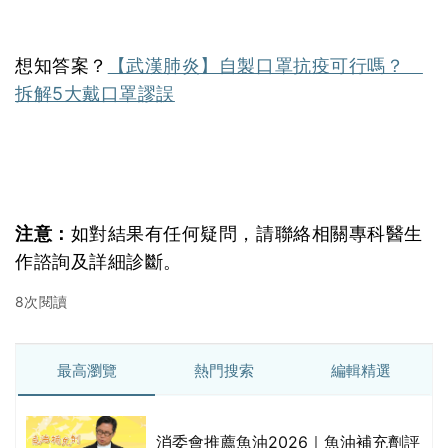
想知答案？
【武漢肺炎】自製口罩抗疫可行嗎？
拆解5大戴口罩謬誤
注意：
如對結果有任何疑問，請聯絡相關專科醫生
作諮詢及詳細診斷。
8次閱讀
最高瀏覽
熱門搜索
編輯精選
消委會推薦魚油2026｜魚油補充劑評