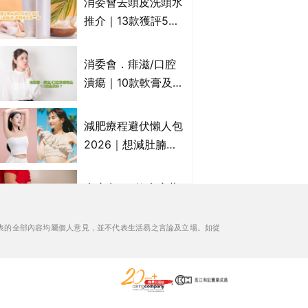
消委會去頭皮洗頭水
萬寧、首衛、綠領行
推介｜13款獲評5星
動等
推薦：施巴、
KLORANE、沙宣、
消委會．痱滋/口腔
呂、LUX等上榜｜4
潰瘍｜10款軟膏及啫
款含歐盟禁用成分吡
喱凝膠邊款好？哪款
硫鎓鋅！
屬處方藥物？有哪些
減肥療程避伏懶人包
受關注成分？｜必知
2026｜想減肚腩但
3大選購留意事項
怕中伏？ALYSSA
VS不良黑店5大手法
痔瘡膏｜5款痔瘡藥
對比｜SLIMTONE減
膏推薦及成份比較
肥療程效果如何？
+痔瘡口服藥推薦！
表的全部內容均屬個人意見，並不代表生活易之言論及立場。如從
有效紓緩痔瘡疼痛痕
消委會滴雞精/雞精/
癢｜附痔瘡成因及病
熬雞精/素滴雞精推
徵
薦｜比較15款雞精 1
款含致癌物 9款總評