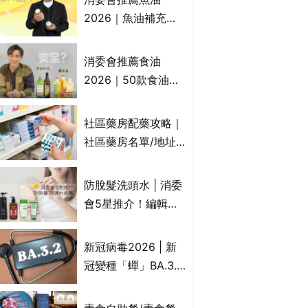
2026｜魚油補充劑
評測：4款總評達5星
名單｜附1款國際魚
消委會推薦食油
油標準5星認證 針對
2026｜50款食油評
2毒物測試 均通過
測 近6成含基因致癌
消委會標準
物｜21款健康煮食油
社區藥房配藥攻略｜
總評達5星滿分名單
社區藥房名單/地址/
(初榨橄欖油/橄欖油/
合資格人士/申請辦
牛油果油/米糠油/芥
法一覽表｜社區藥房
防脫髮洗頭水 | 消委
花籽油/花生油等)
是甚麼？可以申請藥
會5星推介！編輯加
物資助計劃？（持續
推10款防掉髮洗髮水
更新）
比較：位元堂、呂、
新冠病毒2026 | 新
PANTOGAR、純素
冠變種「蟬」BA.3.2
有機、咖啡因洗髮水
殺入香港！症狀、傳
播、風險與預防方法