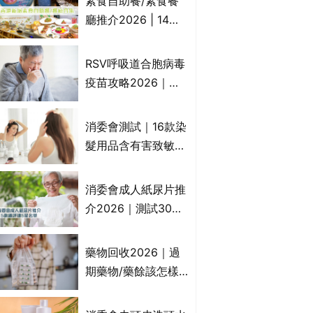
素食自助餐/素食餐
一文睇
廳推介2026 | 14間
香港新派法式/西式/
中式/印度/東南亞/港
RSV呼吸道合胞病毒
式/Fusion素食齋菜
疫苗攻略2026｜
必試:樂園素食、無肉
RSV針哪裡打？誰是
食、素年(持續更新)
高危？RSV疫苗價錢
消委會測試｜16款染
比較、打針後反應處
髮用品含有害致敏物
理/長者醫療券資助
9款獲5星滿分推
介!50惠、Return回
消委會成人紙尿片推
本、Furnte、Rerise
介2026｜測試30款
紙尿片、紙尿褲、尿
滲墊防漏表現/回滲/
藥物回收2026｜過
化學物質檢測等｜5
期藥物/藥餘該怎樣
款總評達5星名單
處理？全港藥品回收
地點一覽｜屈臣氏、