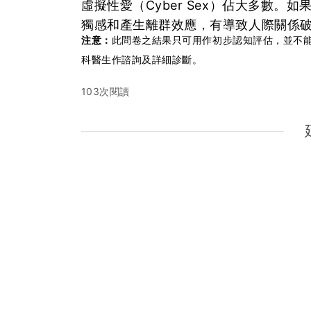
虛擬性愛（Cyber Sex）佔大多數
獨感和產生離群效應，有導致人際關係
注意：
此問卷之結果只可用作初步認知評估，並不
科醫生作諮詢及詳細診斷。
103次閱讀