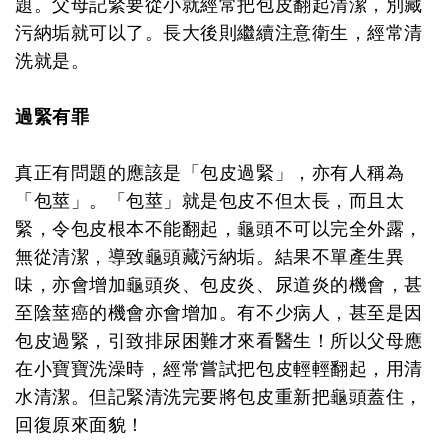
題。父母記緊要從小就經常把包皮翻起清潔，別藏
污納垢就可以了。長大後則繼續注意衛生，經常清
洗就是。
過緊有罪
真正有問題的應該是「包皮過緊」，亦有人稱為
「包莖」。「包莖」就是包皮不但太長，而且太
緊，令包皮根本不能翻起，龜頭不可以完全外露，
無從清潔，導致龜頭藏污納垢。結果不單產生異
味，亦會增加龜頭炎、包皮炎、尿道炎的機會，甚
至陰莖癌的機會亦會增加。有不少病人，甚至是因
包皮過緊，引致排尿困難才來看醫生！所以父母應
在小寶寶洗澡時，經常嘗試把包皮輕輕翻起，用清
水清潔。但記緊清洗完要將包皮重新把龜頭蓋住，
回復原來面貌！