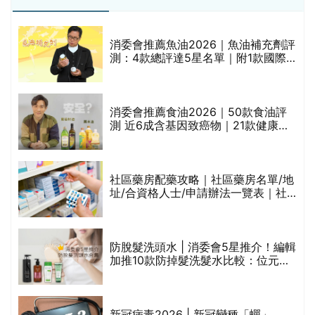
消委會推薦魚油2026｜魚油補充劑評
的
測：4款總評達5星名單｜附1款國際
甲
魚油標準5星認證 針對2毒物測試 均
通過消委會標準
消委會推薦食油2026｜50款食油評
測 近6成含基因致癌物｜21款健康煮
食油總評達5星滿分名單(初榨橄欖油/
橄欖油/牛油果油/米糠油/芥花籽油/花
生油等)
評
社區藥房配藥攻略｜社區藥房名單/地
址/合資格人士/申請辦法一覽表｜社
區藥房是甚麼？可以申請藥物資助計
劃？（持續更新）
防脫髮洗頭水 | 消委會5星推介！編輯
加推10款防掉髮洗髮水比較：位元
禁
堂、呂、PANTOGAR、純素有機、咖
啡因洗髮水
新冠病毒2026 | 新冠變種「蟬」