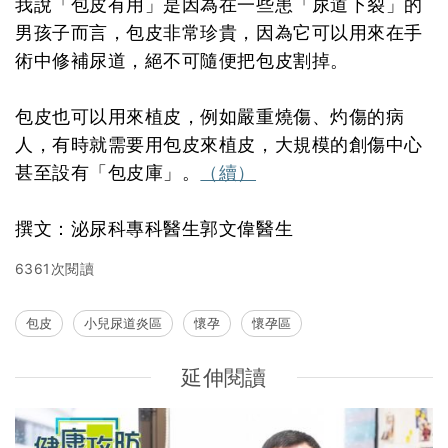
我說「包皮有用」是因為在一些患「尿道下裂」的
男孩子而言，包皮非常珍貴，因為它可以用來在手
術中修補尿道，絕不可隨便把包皮割掉。
包皮也可以用來植皮，例如嚴重燒傷、灼傷的病
人，有時就需要用包皮來植皮，大規模的創傷中心
甚至設有「包皮庫」。
（續）
撰文：泌尿科專科醫生郭文偉醫生
6361次閱讀
包皮
小兒尿道炎區
懷孕
懷孕區
延伸閱讀