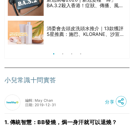
BA.3.2殺入香港！症狀、傳播、風險
與預防方法一文睇
腩
消委會去頭皮洗頭水推介｜13款獲評
5星推薦：施巴、KLORANE、沙宣、
呂、LUX等上榜｜4款含歐盟禁用成分
吡硫鎓鋅！
小兒常識十問實答
編輯: May Chan
分享
日期: 2019-12-31
1. 傳統智慧：BB發燒，焗一身汗就可以退燒？