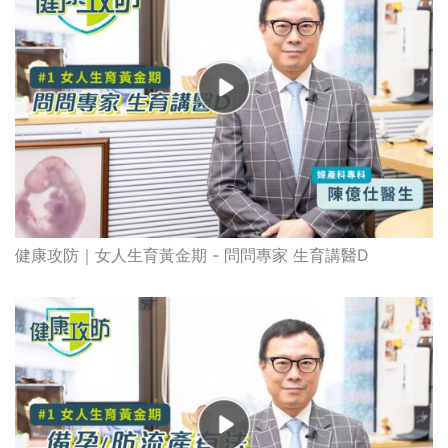
健康攻防｜女人生育黃金期 - 問問專家 生育講醫D