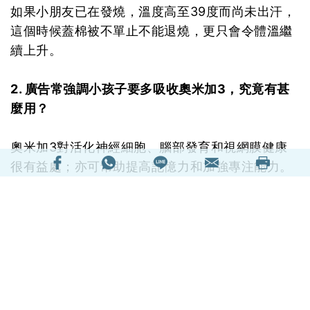
如果小朋友已在發燒，溫度高至39度而尚未出汗，
這個時候蓋棉被不單止不能退燒，更只會令體溫繼
續上升。
2. 廣告常強調小孩子要多吸收奧米加3，究竟有甚
麼用？
奧米加3對活化神經細胞、腦部發育和視網膜健康
很有益處；亦可幫助提高記憶力和加強專注能力。
3. 幫近視子女配矯視隱形眼鏡，就能完全清除近視
度數？
角膜矯形鏡只能減慢近視加深速度，近視度數增長
比起配戴普通眼鏡可減慢約5成，但不能將原有的
度數減少。