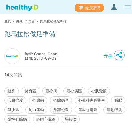
健康網購
主頁
>
健康 :D 專題
> 跑馬拉松做足準備
跑馬拉松做足準備
編輯: Chanel Chan
分享
日期: 2013-09-09
14次閱讀
健身
健身區
冠心病
冠心病區
心肌受損
心臟強度
心臟病
心臟病區
心臟科專科醫生
減肥
減肥區
耐力運動
身體檢查
運動心電圖
運動猝死
隱性心臟病
靜態心電圖
馬拉松