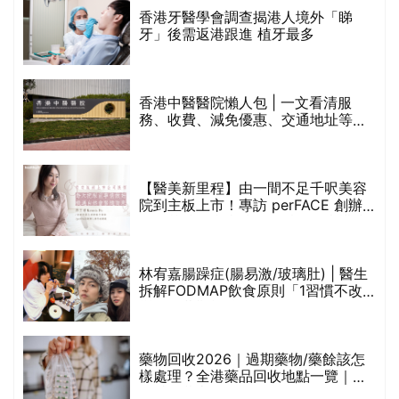
破
香港牙醫學會調查揭港人境外「睇
保
牙」後需返港跟進 植牙最多
香港中醫醫院懶人包 | 一文看清服
務、收費、減免優惠、交通地址等
(附預約連結+更多中醫診所資訊)
【醫美新里程】由一間不足千呎美容
院到主板上市！專訪 perFACE 創辦
人符芷晴：逆巿擴張，以人為本構建
醫美版圖
林宥嘉腸躁症(腸易激/玻璃肚) | 醫生
的
拆解FODMAP飲食原則「1習慣不改
甲
變，服藥難根治」
折
藥物回收2026｜過期藥物/藥餘該怎
樣處理？全港藥品回收地點一覽｜屈
臣氏、萬寧、首衛、綠領行動等