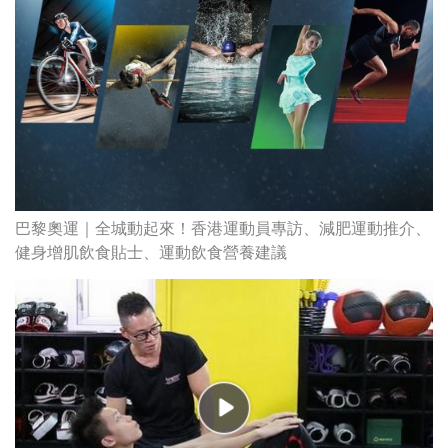
巴黎奧運｜全城動起來！香港運動員專訪、減肥運動推介、
健身增肌飲食貼士、運動飲食營養建議