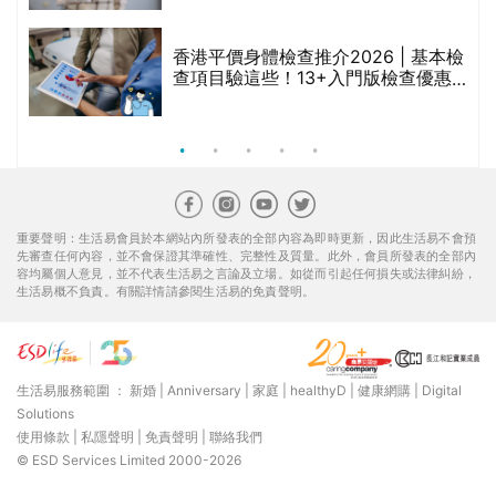
香港平價身體檢查推介2026 | 基本檢
查項目驗這些！13+入門版檢查優惠
組合$550起
重要聲明：生活易會員於本網站內所發表的全部內容為即時更新，因此生活易不會預
先審查任何內容，並不會保證其準確性、完整性及質量。此外，會員所發表的全部內
容均屬個人意見，並不代表生活易之言論及立場。如從而引起任何損失或法律糾紛，
生活易概不負責。有關詳情請參閱生活易的免責聲明。
生活易服務範圍 ：
新婚
|
Anniversary
|
家庭
|
healthyD
|
健康網購
|
Digital
Solutions
使用條款
|
私隱聲明
|
免責聲明
|
聯絡我們
© ESD Services Limited 2000-2026