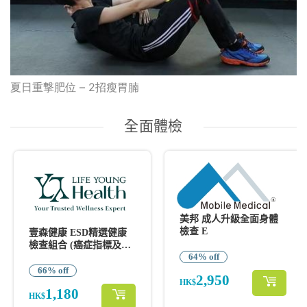
夏日重撃肥位 – 2招瘦胃腩