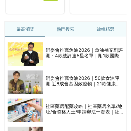
最高瀏覽
熱門搜索
編輯精選
消委會推薦魚油2026｜魚油補充劑評
測：4款總評達5星名單｜附1款國際
魚油標準5星認證 針對2毒物測試 均
通過消委會標準
消委會推薦食油2026｜50款食油評
測 近6成含基因致癌物｜21款健康煮
食油總評達5星滿分名單(初榨橄欖油/
橄欖油/牛油果油/米糠油/芥花籽油/花
生油等)
巾
社區藥房配藥攻略｜社區藥房名單/地
址/合資格人士/申請辦法一覽表｜社
區藥房是甚麼？可以申請藥物資助計
劃？（持續更新）