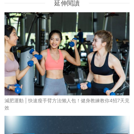
延伸閱讀
減肥運動 | 快速瘦手臂方法懶人包！健身教練教你4招7天見
效