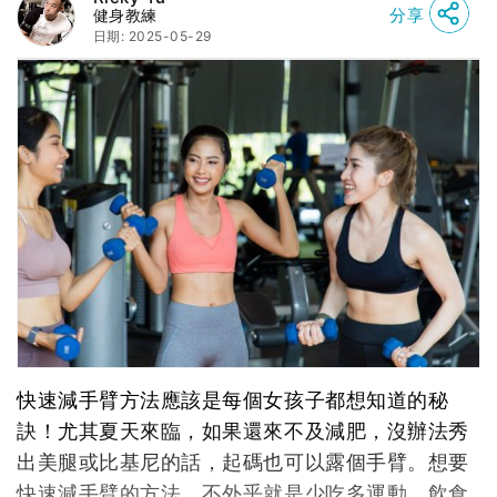
分享
健身教練
日期: 2025-05-29
快速減手臂方法應該是每個女孩子都想知道的秘
訣！尤其夏天來臨，如果還來不及減肥，沒辦法秀
出美腿或比基尼的話，起碼也可以露個手臂。想要
快速減手臂的方法，不外乎就是少吃多運動，飲食