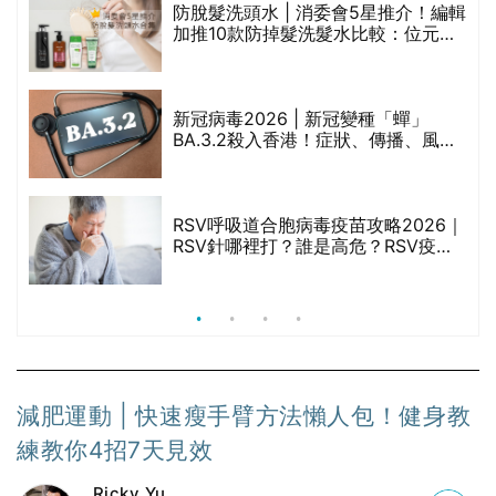
防脫髮洗頭水 | 消委會5星推介！編輯
的
加推10款防掉髮洗髮水比較：位元
甲
堂、呂、PANTOGAR、純素有機、咖
啡因洗髮水
新冠病毒2026 | 新冠變種「蟬」
BA.3.2殺入香港！症狀、傳播、風險
禁
與預防方法一文睇
RSV呼吸道合胞病毒疫苗攻略2026｜
院
RSV針哪裡打？誰是高危？RSV疫苗
價
價錢比較、打針後反應處理/長者醫療
券資助
減肥運動 | 快速瘦手臂方法懶人包！健身教
練教你4招7天見效
Ricky Yu