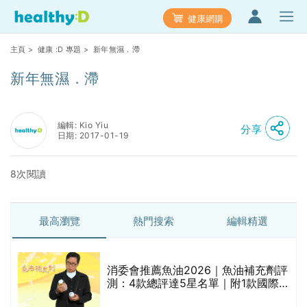
健康網購
主頁
>
健康 :D 專題
> 新年無濕．滯
新年無濕．滯
編輯: Kio Yiu
分享
日期: 2017-01-19
8次閱讀
最高瀏覽
熱門搜索
編輯精選
消委會推薦魚油2026｜魚油補充劑評
測：4款總評達5星名單｜附1款國際
魚油標準5星認證 針對2毒物測試 均