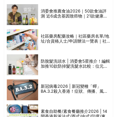
通過消委會標準
消委會推薦食油2026｜50款食油評
的
測 近6成含基因致癌物｜21款健康煮
甲
食油總評達5星滿分名單(初榨橄欖油/
橄欖油/牛油果油/米糠油/芥花籽油/花
生油等)
社區藥房配藥攻略｜社區藥房名單/地
址/合資格人士/申請辦法一覽表｜社
禁
區藥房是甚麼？可以申請藥物資助計
劃？（持續更新）
評
防脫髮洗頭水 | 消委會5星推介！編輯
加推10款防掉髮洗髮水比較：位元
堂、呂、PANTOGAR、純素有機、咖
啡因洗髮水
新冠病毒2026 | 新冠變種「蟬」
BA.3.2殺入香港！症狀、傳播、風險
與預防方法一文睇
腩
素食自助餐/素食餐廳推介2026 | 14
間香港新派法式/西式/中式/印度/東南