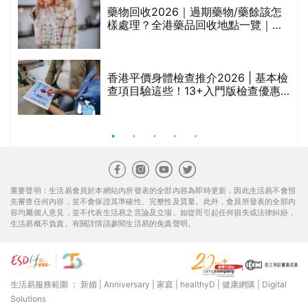
折
藥物回收2026｜過期藥物/藥餘該怎
樣處理？全港藥品回收地點一覽｜屈
臣氏、萬寧、首衛、綠領行動等
香港平價身體檢查推介2026 | 基本檢
查項目驗這些！13+入門版檢查優惠
組合$550起
重要聲明：生活易會員於本網站內所發表的全部內容為即時更新，因此生活易不會預
先審查任何內容，並不會保證其準確性、完整性及質量。此外，會員所發表的全部內
容均屬個人意見，並不代表生活易之言論及立場。如從而引起任何損失或法律糾紛，
生活易概不負責。有關詳情請參閱生活易的免責聲明。
生活易服務範圍 ：
新婚
|
Anniversary
|
家庭
|
healthyD
|
健康網購
|
Digital
Solutions