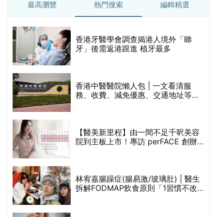
最高瀏覽
熱門搜索
編輯精選
破
香港牙醫學會調查揭港人境外「睇
保
牙」後需返港跟進 植牙最多
香港中醫醫院懶人包 | 一文看清服
務、收費、減免優惠、交通地址等
(附預約連結+更多中醫診所資訊)
【醫美新里程】由一間不足千呎美容
院到主板上市！專訪 perFACE 創辦
人符芷晴：逆巿擴張，以人為本構建
醫美版圖
林宥嘉腸躁症(腸易激/玻璃肚) | 醫生
的
拆解FODMAP飲食原則「1習慣不改
甲
變，服藥難根治」