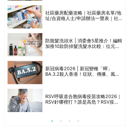
橄欖油/牛油果油/米糠油/芥花籽油/花
生油等)
巾
社區藥房配藥攻略｜社區藥房名單/地
址/合資格人士/申請辦法一覽表｜社
區藥房是甚麼？可以申請藥物資助計
劃？（持續更新）
防脫髮洗頭水 | 消委會5星推介！編輯
的
加推10款防掉髮洗髮水比較：位元
甲
堂、呂、PANTOGAR、純素有機、咖
啡因洗髮水
新冠病毒2026 | 新冠變種「蟬」
BA.3.2殺入香港！症狀、傳播、風險
禁
與預防方法一文睇
RSV呼吸道合胞病毒疫苗攻略2026｜
院
RSV針哪裡打？誰是高危？RSV疫苗
價
價錢比較、打針後反應處理/長者醫療
券資助