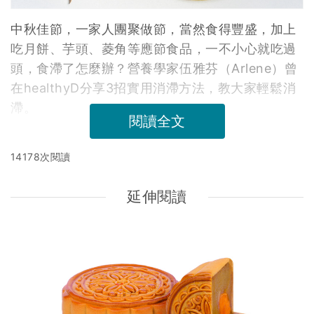
中秋佳節，一家人團聚做節，當然食得豐盛，加上
吃月餅、芋頭、菱角等應節食品，一不小心就吃過
頭，食滯了怎麼辦？營養學家伍雅芬（Arlene）曾
在healthyD分享3招實用消滯方法，教大家輕鬆消
滯。
閱讀全文
14178次閱讀
延伸閱讀