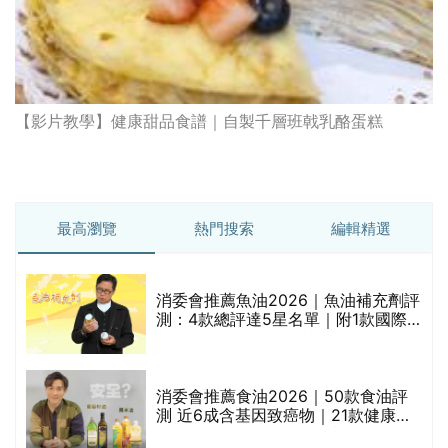
【影片教學】健康甜品食譜｜自製千層班戟乳酪蛋糕
最高瀏覽
熱門搜索
編輯精選
消委會推薦魚油2026｜魚油補充劑評
測：4款總評達5星名單｜附1款國際
魚油標準5星認證 針對2毒物測試 均
通過消委會標準
消委會推薦食油2026｜50款食油評
測 近6成含基因致癌物｜21款健康煮
食油總評達5星滿分名單(初榨橄欖油/