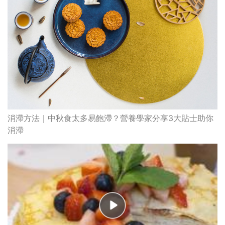
消滯方法｜中秋食太多易飽滯？營養學家分享3大貼士助你
消滯