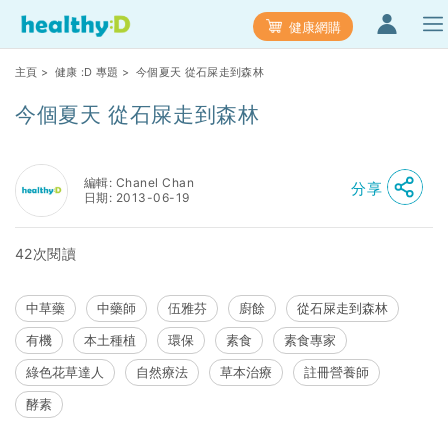
健康網購
主頁
>
健康 :D 專題
> 今個夏天 從石屎走到森林
今個夏天 從石屎走到森林
編輯: Chanel Chan
分享
日期: 2013-06-19
42次閱讀
中草藥
中藥師
伍雅芬
廚餘
從石屎走到森林
有機
本土種植
環保
素食
素食專家
綠色花草達人
自然療法
草本治療
註冊營養師
酵素