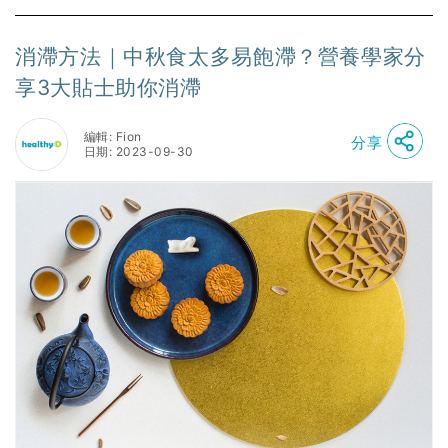
消滯方法｜中秋食太多易飽滯？營養學家分
享3大貼士助你消滯
編輯: Fion
分享
日期: 2023-09-30