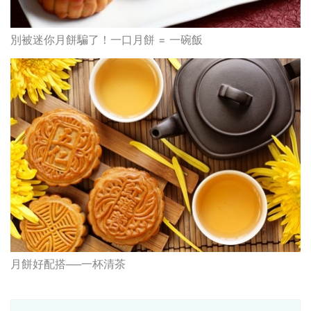
別被迷你月餅騙了！一口月餅 = 一碗飯
月餅好配搭──一杯清茶