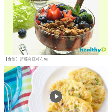
【食譜】藍莓奇亞籽布甸