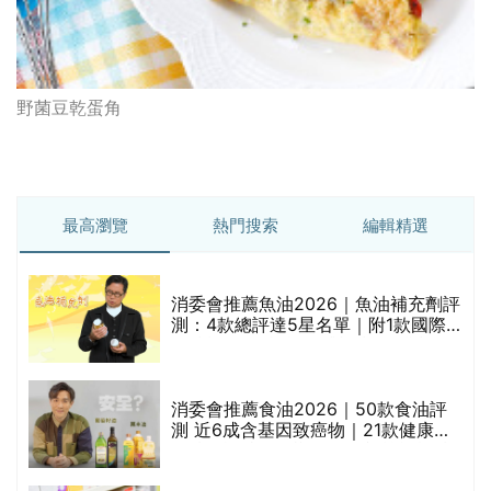
野菌豆乾蛋角
最高瀏覽
熱門搜索
編輯精選
消委會推薦魚油2026｜魚油補充劑評
測：4款總評達5星名單｜附1款國際
魚油標準5星認證 針對2毒物測試 均
通過消委會標準
消委會推薦食油2026｜50款食油評
的
測 近6成含基因致癌物｜21款健康煮
甲
食油總評達5星滿分名單(初榨橄欖油/
橄欖油/牛油果油/米糠油/芥花籽油/花