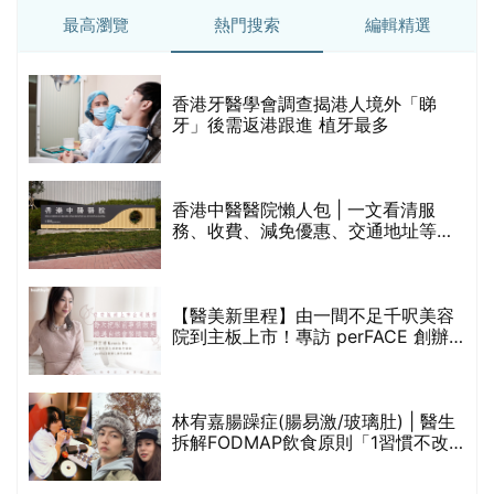
最高瀏覽
熱門搜索
編輯精選
破
香港牙醫學會調查揭港人境外「睇
保
牙」後需返港跟進 植牙最多
香港中醫醫院懶人包 | 一文看清服
務、收費、減免優惠、交通地址等
(附預約連結+更多中醫診所資訊)
【醫美新里程】由一間不足千呎美容
院到主板上市！專訪 perFACE 創辦
人符芷晴：逆巿擴張，以人為本構建
醫美版圖
林宥嘉腸躁症(腸易激/玻璃肚) | 醫生
的
拆解FODMAP飲食原則「1習慣不改
甲
變，服藥難根治」