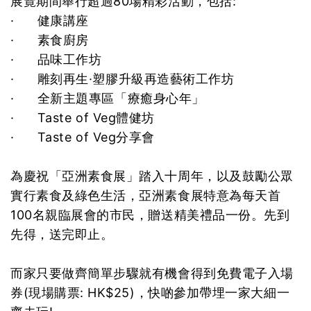
展覽期間舉行超過80場精彩活動，包括:
· 健康講座
· 素食廚房
· 品味工作坊
· 雕刻再生·塑膠升級再造藝術工作坊
· 全新主題專區「療癒身心年」
· Taste of Veg體健坊
· Taste of Veg分享會
為慶祝「亞洲素食展」踏入十周年，以及鼓勵公眾
實行素食及綠色生活，亞洲素食展特意為每天首
100名親臨展會的市民，贈送精美禮品一份。先到
先得，送完即止。
而家只要做齊簡單步驟就有機會得到免費電子入場
券(現場購票: HK$25)，快啲參加帶埋一家大細一