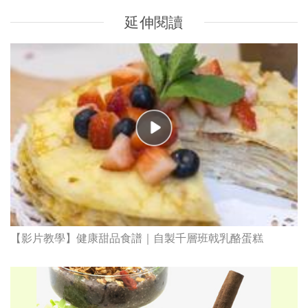
延伸閱讀
【影片教學】健康甜品食譜｜自製千層班戟乳酪蛋糕