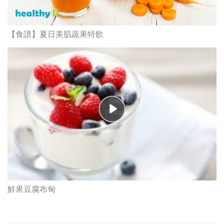
【食譜】夏日美肌蔬果特飲
鮮果豆腐布甸