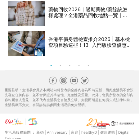
折
藥物回收2026｜過期藥物/藥餘該怎
樣處理？全港藥品回收地點一覽｜屈
臣氏、萬寧、首衛、綠領行動等
香港平價身體檢查推介2026 | 基本檢
查項目驗這些！13+入門版檢查優惠
組合$550起
重要聲明：生活易會員於本網站內所發表的全部內容為即時更新，因此生活易不會預
先審查任何內容，並不會保證其準確性、完整性及質量。此外，會員所發表的全部內
容均屬個人意見，並不代表生活易之言論及立場。如從而引起任何損失或法律糾紛，
生活易概不負責。有關詳情請參閱生活易的免責聲明。
生活易服務範圍 ：
新婚
|
Anniversary
|
家庭
|
healthyD
|
健康網購
|
Digital
Solutions