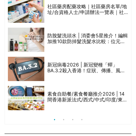
生油等)
社區藥房配藥攻略｜社區藥房名單/地
址/合資格人士/申請辦法一覽表｜社
禁
區藥房是甚麼？可以申請藥物資助計
劃？（持續更新）
評
防脫髮洗頭水 | 消委會5星推介！編輯
加推10款防掉髮洗髮水比較：位元
堂、呂、PANTOGAR、純素有機、咖
啡因洗髮水
新冠病毒2026 | 新冠變種「蟬」
BA.3.2殺入香港！症狀、傳播、風險
與預防方法一文睇
腩
素食自助餐/素食餐廳推介2026 | 14
間香港新派法式/西式/中式/印度/東南
亞/港式/Fusion素食齋菜必試:樂園素
食、無肉食、素年(持續更新)