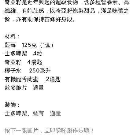
奇亞籽是近年興起的超級食物，含多種營養素、高
纖維、有飽肚感，以奇亞籽炮製甜品，滿足味蕾之
餘，亦有助保持苗條好身段。
材料：
藍莓 125克（1盒）
士多啤梨 4粒
奇亞籽 4湯匙
椰子水 250毫升
有機龍舌蘭蜜 2湯匙
穀麥脆片 適量
裝飾：
士多啤梨、藍莓 適量
按下一張圖片，立即睇睇製作步驟！