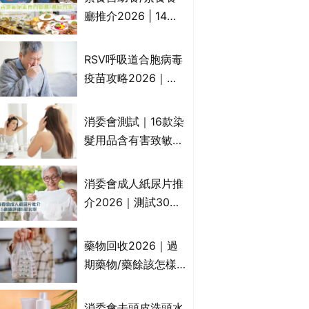
一文睇
廳推介2026 | 14間
香港新派法式/西式/
中式/印度/東南亞/港
RSV呼吸道合胞病毒
式/Fusion素食齋菜
疫苗攻略2026｜
必試:樂園素食、無肉
RSV針哪裡打？誰是
食、素年(持續更新)
高危？RSV疫苗價錢
消委會測試｜16款染
比較、打針後反應處
髮用品含有害致敏物
理/長者醫療券資助
9款獲5星滿分推
介!50惠、Return回
消委會成人紙尿片推
本、Furnte、Rerise
介2026｜測試30款
紙尿片、紙尿褲、尿
滲墊防漏表現/回滲/
藥物回收2026｜過
化學物質檢測等｜5
期藥物/藥餘該怎樣
款總評達5星名單
處理？全港藥品回收
地點一覽｜屈臣氏、
消委會去頭皮洗頭水