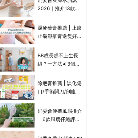
消委會爽膚水測試
達5星滿分名單 屈臣
2026｜推介13款總
氏、老協珍、余仁
評獲5星：
生、樂道有上榜！
Cetaphil、The
濕疹藥膏推薦 | 止痕
Ordinary、
止癢濕疹膏邊隻好？
CAUDALIE等｜9款
10款無類固醇濕疹藥
爽膚水檢出致敏香料
膏/濕疹膏 嬰兒BB濕
BB成長趕不上生長
疹皮膚適用！紓緩防
線？一方法可3個月
敏潤膚cream推介
高3cm*？營養師：
(附外用類固醇成份
懂得把握1歲起「長
除疤膏推薦 | 淡化傷
一覽)
高黃金期」
口/手術開刀/剖腹生
產疤痕 5款好用除疤
藥膏/除疤筆/除疤貼
消委會便攜風扇推介
比較（消委會教揀選
｜6款風扇仔總評達
貼士+醫生拆解去疤
4.5星名單：無印良
原理）
品 MUJI、