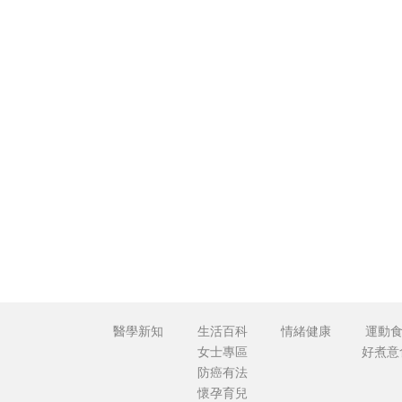
醫學新知
生活百科
情緒健康
運動
女士專區
好煮意
防癌有法
懷孕育兒