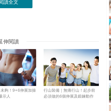
閱讀全文
延伸閱讀
行山裝備｜無痛行山！起步前
未夠！9+6伸展加操
必須做的6個伸展及鍛鍊動作
t爆示人