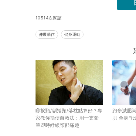
10514次閱讀
伸展動作
健身運動
瞓捩頸/瞓矮頸/落枕點算好？專
跑步減肥尚
家教你簡便自救法：用一支鉛
肌 全身Fi
筆即時紓緩頸部痛楚