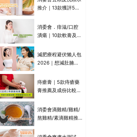
萬寧、首衛、綠領行
推介｜13款獲評5星
動等
推薦：施巴、
KLORANE、沙宣、
消委會．痱滋/口腔
呂、LUX等上榜｜4
潰瘍｜10款軟膏及啫
款含歐盟禁用成分吡
喱凝膠邊款好？哪款
硫鎓鋅！
屬處方藥物？有哪些
減肥療程避伏懶人包
受關注成分？｜必知
2026｜想減肚腩但
3大選購留意事項
怕中伏？ALYSSA
VS不良黑店5大手法
痔瘡膏｜5款痔瘡藥
對比｜SLIMTONE減
膏推薦及成份比較
肥療程效果如何？
+痔瘡口服藥推薦！
有效紓緩痔瘡疼痛痕
消委會滴雞精/雞精/
癢｜附痔瘡成因及病
熬雞精/素滴雞精推
徵
薦｜比較15款雞精 1
款含致癌物 9款總評