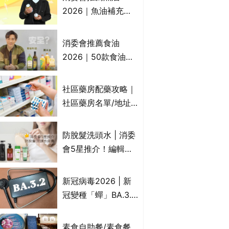
2026｜魚油補充劑
評測：4款總評達5星
名單｜附1款國際魚
消委會推薦食油
油標準5星認證 針對
2026｜50款食油評
2毒物測試 均通過
測 近6成含基因致癌
消委會標準
物｜21款健康煮食油
社區藥房配藥攻略｜
總評達5星滿分名單
社區藥房名單/地址/
(初榨橄欖油/橄欖油/
合資格人士/申請辦
牛油果油/米糠油/芥
法一覽表｜社區藥房
防脫髮洗頭水 | 消委
花籽油/花生油等)
是甚麼？可以申請藥
會5星推介！編輯加
物資助計劃？（持續
推10款防掉髮洗髮水
更新）
比較：位元堂、呂、
新冠病毒2026 | 新
PANTOGAR、純素
冠變種「蟬」BA.3.2
有機、咖啡因洗髮水
殺入香港！症狀、傳
播、風險與預防方法
素食自助餐/素食餐