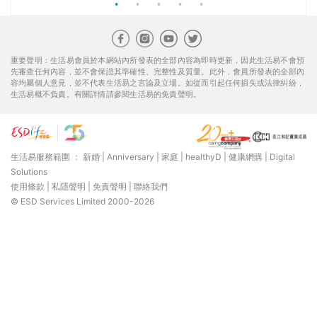
重要聲明：生活易會員於本網站內所發表的全部內容為即時更新，因此生活易不會預
先審查任何內容，並不會保證其準確性、完整性及質量。此外，會員所發表的全部內
容均屬個人意見，並不代表生活易之言論及立場。如從而引起任何損失或法律糾紛，
生活易概不負責。有關詳情請參閱生活易的免責聲明。
生活易服務範圍 ：
新婚
|
Anniversary
|
家庭
|
healthyD
|
健康網購
|
Digital
Solutions
使用條款
|
私隱聲明
|
免責聲明
|
聯絡我們
© ESD Services Limited 2000-2026