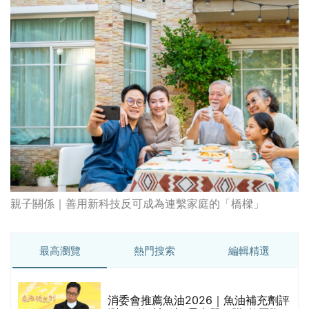
親子關係｜善用新科技反可成為連繫家庭的「橋樑」
最高瀏覽
熱門搜索
編輯精選
消委會推薦魚油2026｜魚油補充劑評