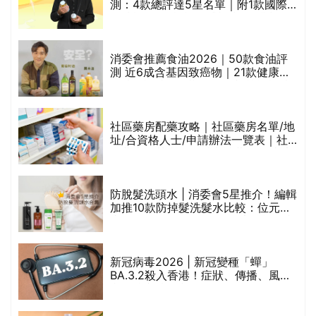
的
測：4款總評達5星名單｜附1款國際
甲
魚油標準5星認證 針對2毒物測試 均
通過消委會標準
消委會推薦食油2026｜50款食油評
測 近6成含基因致癌物｜21款健康煮
食油總評達5星滿分名單(初榨橄欖油/
橄欖油/牛油果油/米糠油/芥花籽油/花
生油等)
評
社區藥房配藥攻略｜社區藥房名單/地
址/合資格人士/申請辦法一覽表｜社
區藥房是甚麼？可以申請藥物資助計
劃？（持續更新）
防脫髮洗頭水 | 消委會5星推介！編輯
加推10款防掉髮洗髮水比較：位元
禁
堂、呂、PANTOGAR、純素有機、咖
啡因洗髮水
新冠病毒2026 | 新冠變種「蟬」
BA.3.2殺入香港！症狀、傳播、風險
與預防方法一文睇