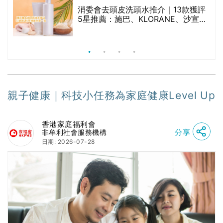
腩
消委會去頭皮洗頭水推介｜13款獲評
5星推薦：施巴、KLORANE、沙宣、
呂、LUX等上榜｜4款含歐盟禁用成分
吡硫鎓鋅！
親子健康｜科技小任務為家庭健康Level Up
香港家庭福利會
分享
非牟利社會服務機構
日期: 2026-07-28