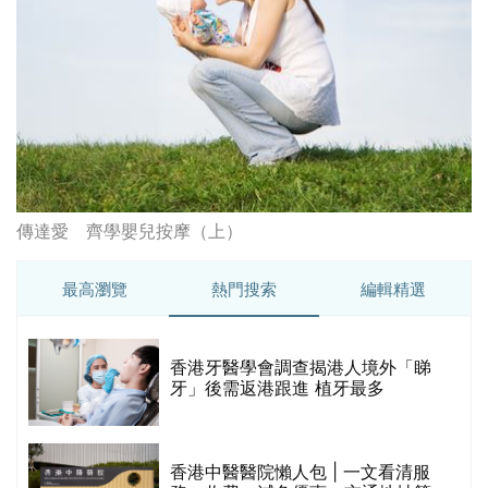
傳達愛 齊學嬰兒按摩（上）
最高瀏覽
熱門搜索
編輯精選
破
香港牙醫學會調查揭港人境外「睇
保
牙」後需返港跟進 植牙最多
香港中醫醫院懶人包 | 一文看清服