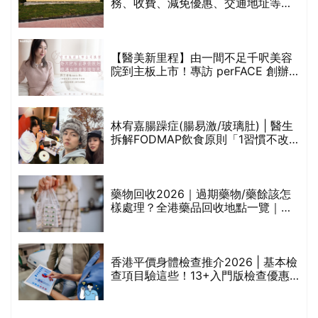
務、收費、減免優惠、交通地址等
(附預約連結+更多中醫診所資訊)
【醫美新里程】由一間不足千呎美容
院到主板上市！專訪 perFACE 創辦
人符芷晴：逆巿擴張，以人為本構建
醫美版圖
林宥嘉腸躁症(腸易激/玻璃肚) | 醫生
的
拆解FODMAP飲食原則「1習慣不改
甲
變，服藥難根治」
折
藥物回收2026｜過期藥物/藥餘該怎
樣處理？全港藥品回收地點一覽｜屈
臣氏、萬寧、首衛、綠領行動等
香港平價身體檢查推介2026 | 基本檢
查項目驗這些！13+入門版檢查優惠
組合$550起