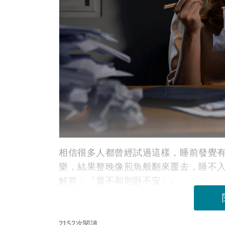
相信很多人都曾經試過這樣，睡前發覺
樂，結果整晚像煎魚般翻來覆去，睡不
解答：「胃不和則卧不安」。
2152次閱讀