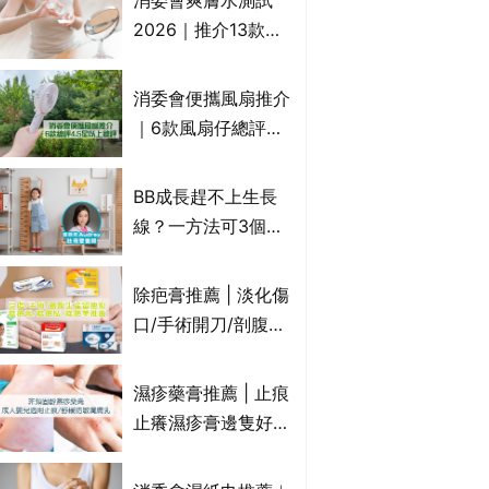
消委會爽膚水測試
癢｜附痔瘡成因及病
2026｜推介13款總
徵
評獲5星：
Cetaphil、The
消委會便攜風扇推介
Ordinary、
｜6款風扇仔總評達
CAUDALIE等｜9款
4.5星名單：無印良
爽膚水檢出致敏香料
品 MUJI、
BB成長趕不上生長
Francfranc、
線？一方法可3個月
BRUNO等
高3cm*？營養師：
懂得把握1歲起「長
除疤膏推薦 | 淡化傷
高黃金期」
口/手術開刀/剖腹生
產疤痕 5款好用除疤
藥膏/除疤筆/除疤貼
濕疹藥膏推薦 | 止痕
比較（消委會教揀選
止癢濕疹膏邊隻好？
貼士+醫生拆解去疤
10款無類固醇濕疹藥
原理）
膏/濕疹膏 嬰兒BB濕