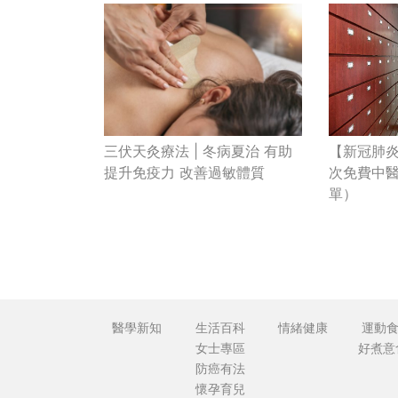
三伏天灸療法 | 冬病夏治 有助
【新冠肺炎
提升免疫力 改善過敏體質
次免費中醫
單）
醫學新知
生活百科
情緒健康
運動
女士專區
好煮意
防癌有法
懷孕育兒