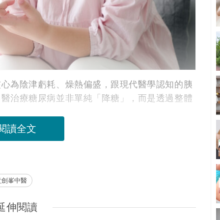
核心為陰津虧耗、燥熱偏盛，跟現代醫學認知的胰
中醫治療糖尿病並非單純「降糖」，而是透過整體
。
閱讀全文
黃劍峯中醫
延伸閱讀