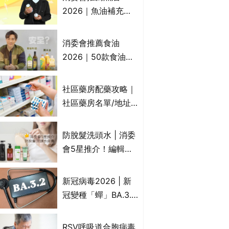
2026｜魚油補充劑
評測：4款總評達5星
名單｜附1款國際魚
消委會推薦食油
油標準5星認證 針對
2026｜50款食油評
2毒物測試 均通過
測 近6成含基因致癌
消委會標準
物｜21款健康煮食油
社區藥房配藥攻略｜
總評達5星滿分名單
社區藥房名單/地址/
(初榨橄欖油/橄欖油/
合資格人士/申請辦
牛油果油/米糠油/芥
法一覽表｜社區藥房
防脫髮洗頭水 | 消委
花籽油/花生油等)
是甚麼？可以申請藥
會5星推介！編輯加
物資助計劃？（持續
推10款防掉髮洗髮水
更新）
比較：位元堂、呂、
新冠病毒2026 | 新
PANTOGAR、純素
冠變種「蟬」BA.3.2
有機、咖啡因洗髮水
殺入香港！症狀、傳
播、風險與預防方法
RSV呼吸道合胞病毒