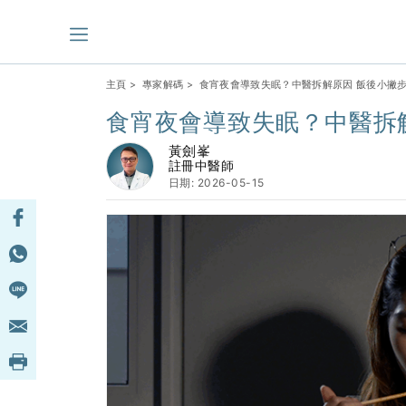
主頁
>
專家解碼
> 食宵夜會導致失眠？中醫拆解原因 飯後小撇
食宵夜會導致失眠？中醫拆
黃劍峯
註冊中醫師
日期: 2026-05-15