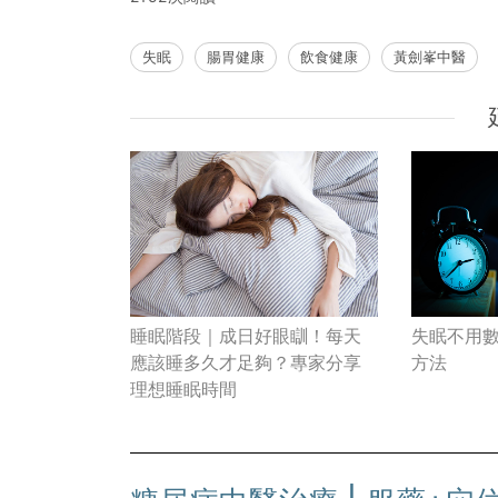
失眠
腸胃健康
飲食健康
黃劍峯中醫
睡眠階段｜成日好眼瞓！每天
失眠不用數
應該睡多久才足夠？專家分享
方法
理想睡眠時間