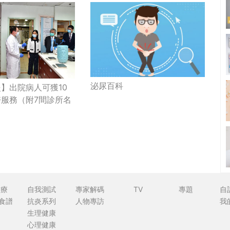
泌尿百科
】出院病人可獲10
服務（附7間診所名
食療
自我測試
專家解碼
TV
專題
自
食譜
抗炎系列
人物專訪
我
生理健康
心理健康