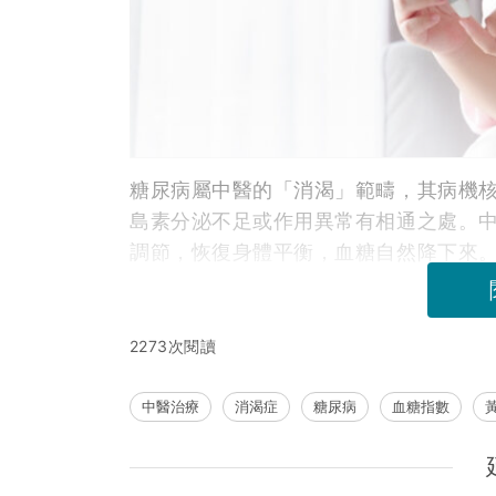
糖尿病屬中醫的「消渴」範疇，其病機
島素分泌不足或作用異常有相通之處。
調節，恢復身體平衡，血糖自然降下來
2273次閱讀
中醫治療
消渴症
糖尿病
血糖指數