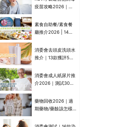
一文睇
疫苗攻略2026｜
RSV針哪裡打？誰是
高危？RSV疫苗價錢
素食自助餐/素食餐
比較、打針後反應處
廳推介2026 | 14間
理/長者醫療券資助
香港新派法式/西式/
中式/印度/東南亞/港
消委會去頭皮洗頭水
式/Fusion素食齋菜
推介｜13款獲評5星
必試:樂園素食、無肉
推薦：施巴、
食、素年(持續更新)
KLORANE、沙宣、
消委會成人紙尿片推
呂、LUX等上榜｜4
介2026｜測試30款
款含歐盟禁用成分吡
紙尿片、紙尿褲、尿
硫鎓鋅！
滲墊防漏表現/回滲/
藥物回收2026｜過
化學物質檢測等｜5
期藥物/藥餘該怎樣
款總評達5星名單
處理？全港藥品回收
地點一覽｜屈臣氏、
消委會測試｜16款染