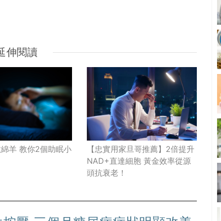
延伸閱讀
【忠實用家旦哥推薦】2倍提升
綿羊 教你2個助眠小
NAD+直達細胞 黃金效率從源
頭抗衰老！