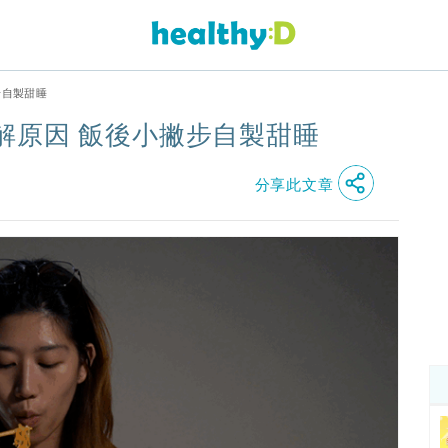
步自製甜睡
解原因 飯後小撇步自製甜睡
分享此文章