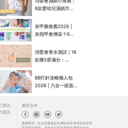
消委會濕紙巾推薦︱
疹皮膚適用！紓緩防
8款嬰幼兒濕紙巾獲
敏潤膚cream推介
滿分5星評級推介：
(附外用類固醇成份
屈臣氏watsons、強
灰甲藥推薦2026 |
一覽)
生Johnson's等｜測
灰指甲會傳染？6款
試揭1款樣本細菌含
治療灰指甲外塗藥
量超標近500倍
膏/抗甲癬油劑的功
消委會香水測試｜18
效/價格比較：羅霉
款獲5星滿分：
樂(樂指利)/恢甲清/
GIORGIO
愛甲妥
ARMANI、Marks &
BB打針攻略懶人包
Spencer、CHANEL
2026 | 六合一疫苗
等｜2款含歐盟禁用
哪裡打？BB打針時間
物質 或干擾內分泌
表/母嬰健康院嬰兒
訂資訊
廣告合作
打針/私家自費接種
的資訊
嬰幼兒疫苗價錢比
重要聲明：生活易會員於本網站內所發表的全部內
較、BB打針後反應處
容為即時更新，因此生活易不會預先審查任何內