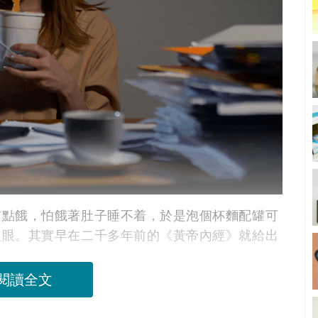
有點餓，怕餓著肚子睡不着，於是泡個杯麵配罐可
入眼。其實早在二千多年前的《黃帝內經》就給出
閱讀全文