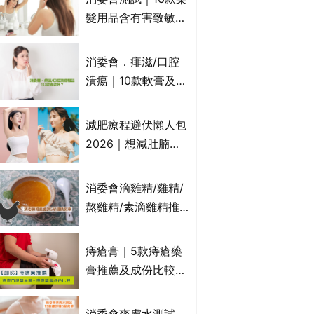
萬寧、首衛、綠領行
髮用品含有害致敏物
動等
9款獲5星滿分推
介!50惠、Return回
消委會．痱滋/口腔
本、Furnte、Rerise
潰瘍｜10款軟膏及啫
喱凝膠邊款好？哪款
屬處方藥物？有哪些
減肥療程避伏懶人包
受關注成分？｜必知
2026｜想減肚腩但
3大選購留意事項
怕中伏？ALYSSA
VS不良黑店5大手法
消委會滴雞精/雞精/
對比｜SLIMTONE減
熬雞精/素滴雞精推
肥療程效果如何？
薦｜比較15款雞精 1
款含致癌物 9款總評
痔瘡膏｜5款痔瘡藥
達5星滿分名單 屈臣
膏推薦及成份比較
氏、老協珍、余仁
+痔瘡口服藥推薦！
生、樂道有上榜！
有效紓緩痔瘡疼痛痕