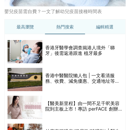
嬰兒疫苗需自費？一文了解幼兒疫苗接種時間表
最高瀏覽
熱門搜索
編輯精選
破
香港牙醫學會調查揭港人境外「睇
保
牙」後需返港跟進 植牙最多
香港中醫醫院懶人包 | 一文看清服
務、收費、減免優惠、交通地址等
(附預約連結+更多中醫診所資訊)
【醫美新里程】由一間不足千呎美容
院到主板上市！專訪 perFACE 創辦
人符芷晴：逆巿擴張，以人為本構建
醫美版圖