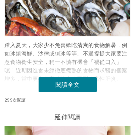
踏入夏天，大家少不免喜歡吃清爽的食物解暑，例
如冰鎮海鮮、沙律或刨冰等等。不過提提大家要注
意食物衛生安全，稍一不慎有機會「禍從口入」
呢！近期因進食未經徹底煮熟的食物而求醫的個案
增多，當中更有個案確診患上甲型病毒性肝炎。
閱讀全文
299次閱讀
延伸閱讀