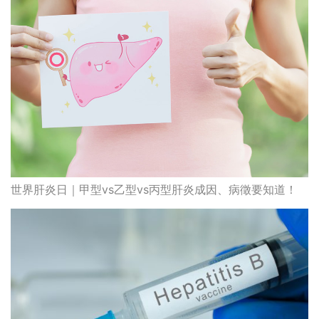
世界肝炎日｜甲型vs乙型vs丙型肝炎成因、病徵要知道！