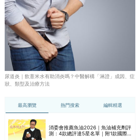
尿道炎｜飲薏米水有助消炎嗎？中醫解構「淋證」成因、症
狀、類型及治療方法
最高瀏覽
熱門搜索
編輯精選
消委會推薦魚油2026｜魚油補充劑評
測：4款總評達5星名單｜附1款國際
魚油標準5星認證 針對2毒物測試 均