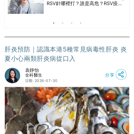
院
RSV針哪裡打？誰是高危？RSV疫苗
價
價錢比較、打針後反應處理/長者醫療
券資助
肝炎預防｜認識本港5種常見病毒性肝炎 炎
夏小心兩類肝炎病從口入
袁靜怡
分享
全科醫生
日期: 2026-07-30