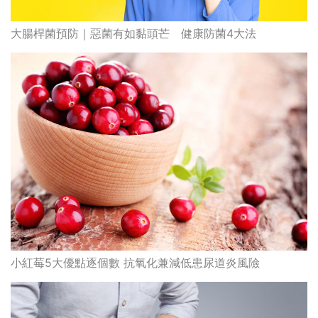
大腸桿菌預防｜惡菌有如黏頭芒 健康防菌4大法
小紅莓5大優點逐個數 抗氧化兼減低患尿道炎風險