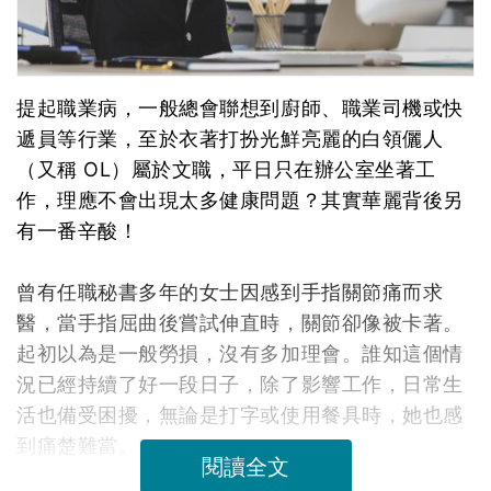
提起職業病，一般總會聯想到廚師、職業司機或快
遞員等行業，至於衣著打扮光鮮亮麗的白領儷人
（又稱 OL）屬於文職，平日只在辦公室坐著工
作，理應不會出現太多健康問題？其實華麗背後另
有一番辛酸！
曾有任職秘書多年的女士因感到手指關節痛而求
醫，當手指屈曲後嘗試伸直時，關節卻像被卡著。
起初以為是一般勞損，沒有多加理會。誰知這個情
況已經持續了好一段日子，除了影響工作，日常生
活也備受困擾，無論是打字或使用餐具時，她也感
到痛楚難當。
閱讀全文