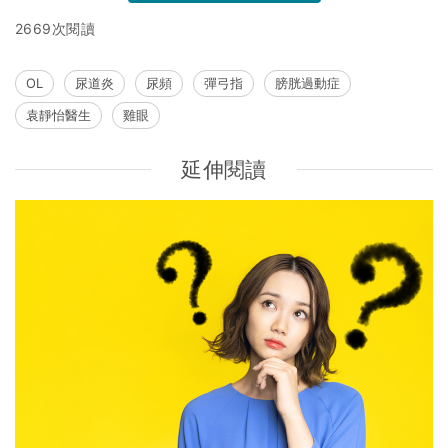
2669次閱讀
OL
尿道炎
尿頻
彈弓指
膀胱過動症
袁靜怡醫生
雞眼
延伸閱讀