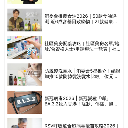
通過消委會標準
消委會推薦食油2026｜50款食油評
測 近6成含基因致癌物｜21款健康煮
食油總評達5星滿分名單(初榨橄欖油/
橄欖油/牛油果油/米糠油/芥花籽油/花
生油等)
巾
社區藥房配藥攻略｜社區藥房名單/地
址/合資格人士/申請辦法一覽表｜社
區藥房是甚麼？可以申請藥物資助計
劃？（持續更新）
防脫髮洗頭水 | 消委會5星推介！編輯
的
加推10款防掉髮洗髮水比較：位元
甲
堂、呂、PANTOGAR、純素有機、咖
啡因洗髮水
新冠病毒2026 | 新冠變種「蟬」
BA.3.2殺入香港！症狀、傳播、風險
禁
與預防方法一文睇
RSV呼吸道合胞病毒疫苗攻略2026｜