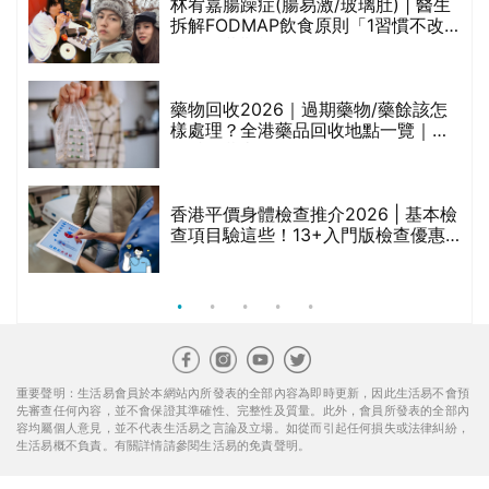
林宥嘉腸躁症(腸易激/玻璃肚) | 醫生
的
拆解FODMAP飲食原則「1習慣不改
甲
變，服藥難根治」
折
藥物回收2026｜過期藥物/藥餘該怎
樣處理？全港藥品回收地點一覽｜屈
臣氏、萬寧、首衛、綠領行動等
香港平價身體檢查推介2026 | 基本檢
查項目驗這些！13+入門版檢查優惠
組合$550起
重要聲明：生活易會員於本網站內所發表的全部內容為即時更新，因此生活易不會預
先審查任何內容，並不會保證其準確性、完整性及質量。此外，會員所發表的全部內
容均屬個人意見，並不代表生活易之言論及立場。如從而引起任何損失或法律糾紛，
生活易概不負責。有關詳情請參閱生活易的免責聲明。