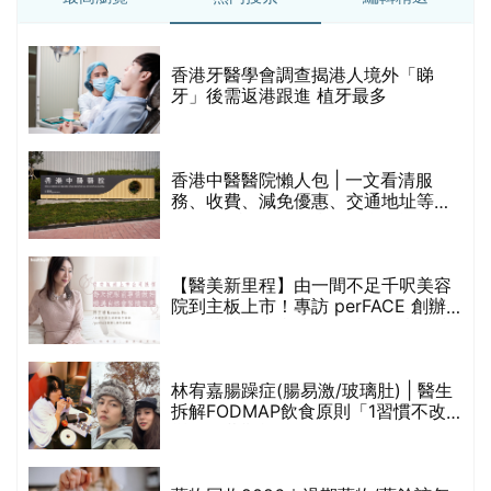
破
香港牙醫學會調查揭港人境外「睇
保
牙」後需返港跟進 植牙最多
香港中醫醫院懶人包 | 一文看清服
務、收費、減免優惠、交通地址等
(附預約連結+更多中醫診所資訊)
【醫美新里程】由一間不足千呎美容
院到主板上市！專訪 perFACE 創辦
人符芷晴：逆巿擴張，以人為本構建
醫美版圖
林宥嘉腸躁症(腸易激/玻璃肚) | 醫生
的
拆解FODMAP飲食原則「1習慣不改
甲
變，服藥難根治」