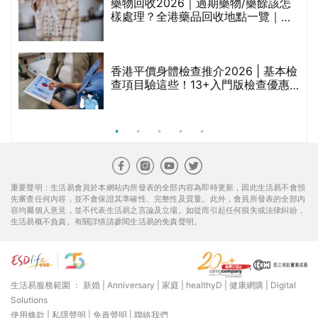
折
藥物回收2026｜過期藥物/藥餘該怎
樣處理？全港藥品回收地點一覽｜屈
臣氏、萬寧、首衛、綠領行動等
香港平價身體檢查推介2026 | 基本檢
查項目驗這些！13+入門版檢查優惠
組合$550起
重要聲明：生活易會員於本網站內所發表的全部內容為即時更新，因此生活易不會預
先審查任何內容，並不會保證其準確性、完整性及質量。此外，會員所發表的全部內
容均屬個人意見，並不代表生活易之言論及立場。如從而引起任何損失或法律糾紛，
生活易概不負責。有關詳情請參閱生活易的免責聲明。
生活易服務範圍 ：
新婚
|
Anniversary
|
家庭
|
healthyD
|
健康網購
|
Digital
Solutions
使用條款
|
私隱聲明
|
免責聲明
|
聯絡我們