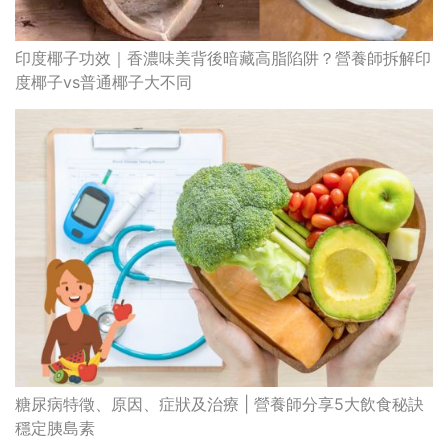
印度椰子功效｜香濃味美背後暗藏高脂陷阱？營養師拆解印
度椰子vs普通椰子大不同
糖尿病特徵、原因、症狀及治療 | 營養師分享5大飲食秘訣
穩定胰島素