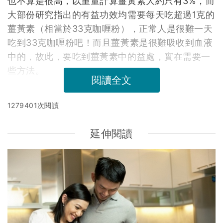
也不算是很高，以重量計算薑黃素大約只有3%，而
大部份研究指出的有益功效均需要每天吃超過1克的
薑黃素（相當於33克咖喱粉），正常人是很難一天
吃到33克咖喱粉吧！而且薑黃素是很難吸收到血液
中的，故此，要吃到薑黃素中的益處，實在需要一
些方法。
閱讀全文
1279401次閱讀
延伸閱讀