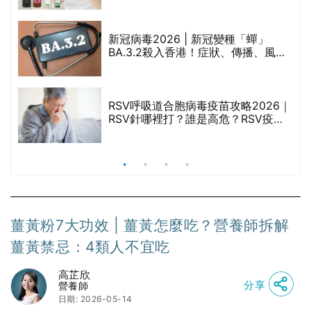
啡因洗髮水
新冠病毒2026 | 新冠變種「蟬」
BA.3.2殺入香港！症狀、傳播、風險
禁
與預防方法一文睇
RSV呼吸道合胞病毒疫苗攻略2026｜
院
RSV針哪裡打？誰是高危？RSV疫苗
價
價錢比較、打針後反應處理/長者醫療
券資助
薑黃粉7大功效 | 薑黃怎麼吃？營養師拆解
薑黃禁忌：4類人不宜吃
高芷欣
分享
營養師
日期: 2026-05-14