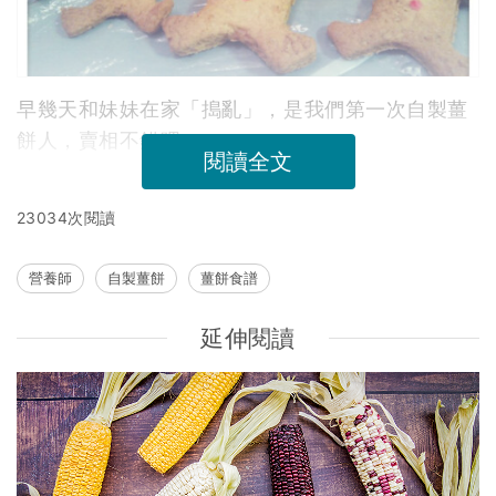
早幾天和妹妹在家「搗亂」，是我們第一次自製薑
餅人，賣相不錯吧～
閱讀全文
23034次閱讀
營養師
自製薑餅
薑餅食譜
延伸閱讀