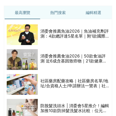
最高瀏覽
熱門搜索
編輯精選
消委會推薦魚油2026｜魚油補充劑評
測：4款總評達5星名單｜附1款國際
魚油標準5星認證 針對2毒物測試 均
通過消委會標準
消委會推薦食油2026｜50款食油評
測 近6成含基因致癌物｜21款健康煮
食油總評達5星滿分名單(初榨橄欖油/
橄欖油/牛油果油/米糠油/芥花籽油/花
生油等)
巾
社區藥房配藥攻略｜社區藥房名單/地
址/合資格人士/申請辦法一覽表｜社
區藥房是甚麼？可以申請藥物資助計
劃？（持續更新）
防脫髮洗頭水 | 消委會5星推介！編輯
的
加推10款防掉髮洗髮水比較：位元
甲
堂、呂、PANTOGAR、純素有機、咖