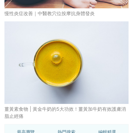
慢性炎症改善｜中醫教穴位按摩抗身體發炎
薑黃素食物 | 黃金牛奶的5大功效！薑黃加牛奶有效護膚消
脂止經痛
最高瀏覽
熱門搜索
編輯精選