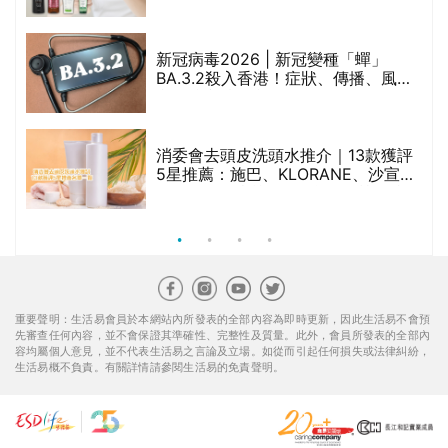
重要聲明：生活易會員於本網站內所發表的全部內容為即時更新，因此生活易不會預
先審查任何內容，並不會保證其準確性、完整性及質量。此外，會員所發表的全部內
容均屬個人意見，並不代表生活易之言論及立場。如從而引起任何損失或法律糾紛，
生活易概不負責。有關詳情請參閱生活易的免責聲明。
生活易服務範圍 ：
新婚
|
Anniversary
|
家庭
|
healthyD
|
健康網購
|
Digital
Solutions
使用條款
|
私隱聲明
|
免責聲明
|
聯絡我們
© ESD Services Limited 2000-2026