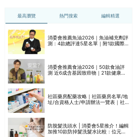
橄欖油/牛油果油/米糠油/芥花籽油/花
生油等)
評
社區藥房配藥攻略｜社區藥房名單/地
址/合資格人士/申請辦法一覽表｜社
區藥房是甚麼？可以申請藥物資助計
劃？（持續更新）
防脫髮洗頭水 | 消委會5星推介！編輯
加推10款防掉髮洗髮水比較：位元
禁
堂、呂、PANTOGAR、純素有機、咖
啡因洗髮水
新冠病毒2026 | 新冠變種「蟬」
BA.3.2殺入香港！症狀、傳播、風險
與預防方法一文睇
腩
消委會去頭皮洗頭水推介｜13款獲評
5星推薦：施巴、KLORANE、沙宣、
呂、LUX等上榜｜4款含歐盟禁用成分
吡硫鎓鋅！