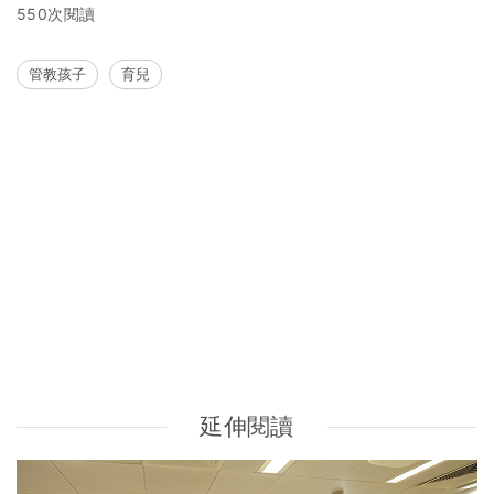
550次閱讀
管教孩子
育兒
延伸閱讀