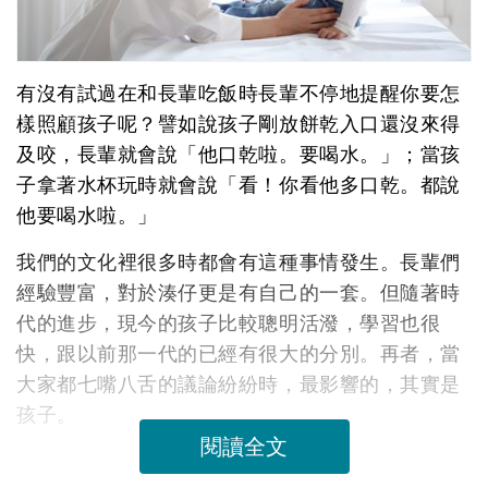
有沒有試過在和長輩吃飯時長輩不停地提醒你要怎
樣照顧孩子呢？譬如說孩子剛放餅乾入口還沒來得
及咬，長輩就會說「他口乾啦。要喝水。」；當孩
子拿著水杯玩時就會說「看！你看他多口乾。都說
他要喝水啦。」
我們的文化裡很多時都會有這種事情發生。長輩們
經驗豐富，對於湊仔更是有自己的一套。但隨著時
代的進步，現今的孩子比較聰明活潑，學習也很
快，跟以前那一代的已經有很大的分別。再者，當
大家都七嘴八舌的議論紛紛時，最影響的，其實是
孩子。
閱讀全文