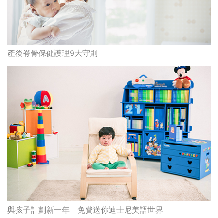
與孩子計劃新一年 免費送你迪士尼美語世界
最高瀏覽
熱門搜索
編輯精選
消委會推薦魚油2026｜魚油補充劑評
的
測：4款總評達5星名單｜附1款國際
甲
魚油標準5星認證 針對2毒物測試 均
通過消委會標準
消委會推薦食油2026｜50款食油評
測 近6成含基因致癌物｜21款健康煮
食油總評達5星滿分名單(初榨橄欖油/