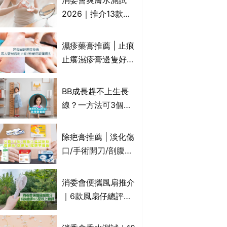
消委會爽膚水測試
達5星滿分名單 屈臣
2026｜推介13款總
氏、老協珍、余仁
評獲5星：
生、樂道有上榜！
Cetaphil、The
濕疹藥膏推薦 | 止痕
Ordinary、
止癢濕疹膏邊隻好？
CAUDALIE等｜9款
10款無類固醇濕疹藥
爽膚水檢出致敏香料
膏/濕疹膏 嬰兒BB濕
BB成長趕不上生長
疹皮膚適用！紓緩防
線？一方法可3個月
敏潤膚cream推介
高3cm*？營養師：
(附外用類固醇成份
懂得把握1歲起「長
除疤膏推薦 | 淡化傷
一覽)
高黃金期」
口/手術開刀/剖腹生
產疤痕 5款好用除疤
藥膏/除疤筆/除疤貼
消委會便攜風扇推介
比較（消委會教揀選
｜6款風扇仔總評達
貼士+醫生拆解去疤
4.5星名單：無印良
原理）
品 MUJI、