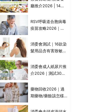
一文睇
廳推介2026 | 14間
香港新派法式/西式/
中式/印度/東南亞/港
RSV呼吸道合胞病毒
式/Fusion素食齋菜
疫苗攻略2026｜
必試:樂園素食、無肉
RSV針哪裡打？誰是
食、素年(持續更新)
高危？RSV疫苗價錢
消委會測試｜16款染
比較、打針後反應處
髮用品含有害致敏物
理/長者醫療券資助
9款獲5星滿分推
介!50惠、Return回
消委會成人紙尿片推
本、Furnte、Rerise
介2026｜測試30款
紙尿片、紙尿褲、尿
滲墊防漏表現/回滲/
藥物回收2026｜過
化學物質檢測等｜5
期藥物/藥餘該怎樣
款總評達5星名單
處理？全港藥品回收
地點一覽｜屈臣氏、
消委會去頭皮洗頭水