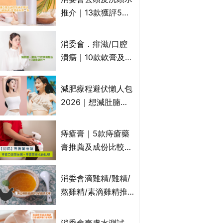
萬寧、首衛、綠領行
推介｜13款獲評5星
動等
推薦：施巴、
KLORANE、沙宣、
消委會．痱滋/口腔
呂、LUX等上榜｜4
潰瘍｜10款軟膏及啫
款含歐盟禁用成分吡
喱凝膠邊款好？哪款
硫鎓鋅！
屬處方藥物？有哪些
減肥療程避伏懶人包
受關注成分？｜必知
2026｜想減肚腩但
3大選購留意事項
怕中伏？ALYSSA
VS不良黑店5大手法
痔瘡膏｜5款痔瘡藥
對比｜SLIMTONE減
膏推薦及成份比較
肥療程效果如何？
+痔瘡口服藥推薦！
有效紓緩痔瘡疼痛痕
消委會滴雞精/雞精/
癢｜附痔瘡成因及病
熬雞精/素滴雞精推
徵
薦｜比較15款雞精 1
款含致癌物 9款總評