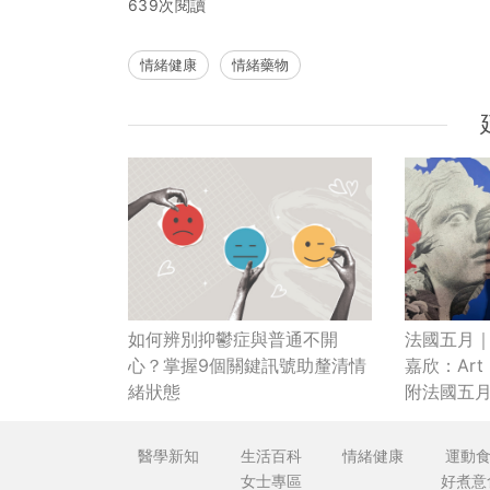
639次閱讀
情緒健康
情緒藥物
如何辨別抑鬱症與普通不開
法國五月｜
心？掌握9個關鍵訊號助釐清情
嘉欣：Art is
緒狀態
附法國五
點Highligh
醫學新知
生活百科
情緒健康
運動
女士專區
好煮意