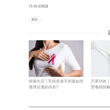
1538次閱讀
癌症
術後生活 | 乳癌患者手術後如何
芒果功效
選擇合適的内衣?
營養師拆