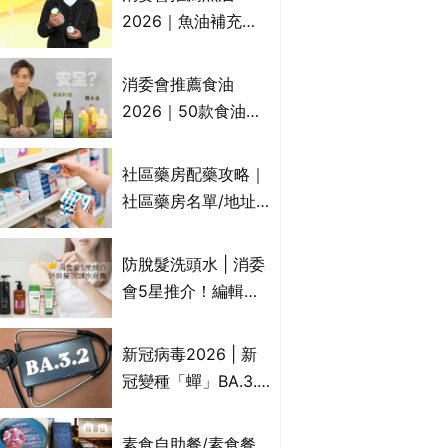
2026｜魚油補充劑
評測：4款總評達5星
名單｜附1款國際魚
消委會推薦食油
油標準5星認證 針對
2026｜50款食油評
2毒物測試 均通過
測 近6成含基因致癌
消委會標準
物｜21款健康煮食油
社區藥房配藥攻略｜
總評達5星滿分名單
社區藥房名單/地址/
(初榨橄欖油/橄欖油/
合資格人士/申請辦
牛油果油/米糠油/芥
法一覽表｜社區藥房
防脫髮洗頭水 | 消委
花籽油/花生油等)
是甚麼？可以申請藥
會5星推介！編輯加
物資助計劃？（持續
推10款防掉髮洗髮水
更新）
比較：位元堂、呂、
新冠病毒2026 | 新
PANTOGAR、純素
冠變種「蟬」BA.3.2
有機、咖啡因洗髮水
殺入香港！症狀、傳
播、風險與預防方法
素食自助餐/素食餐