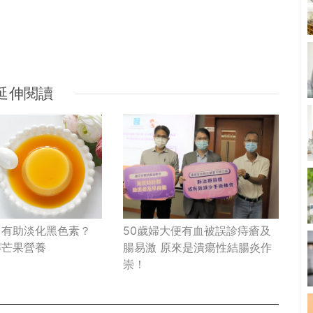
延伸閱讀
50歲婦大便有血被誤診痔瘡及
｜有助淡化黑色素？
腸易激 原來是潰瘍性結腸炎作
解芒果營養
崇！