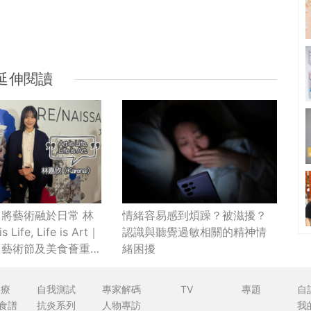
延伸閱讀
將藝術融於日常 林
情緒容易感到煩躁？被滋擾？
 Life, Life is Art｜
認識與聽覺過敏相關的精神情
月藝術節及美食薈重
緒困擾
ts
食療
自我測試
專家解碼
TV
專題
自
食譜
抗炎系列
人物專訪
我