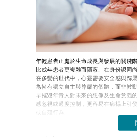
年輕患者正處於生命成長與發展的關鍵
比成年患者更複雜而隱蔽。在身份認同
在多變的世代中，心靈需要安全感與歸
為擁有獨立自主與尊嚴的個體，而非被
早摧毀年青人對未來的想像及生命意義
感忽視或過度控制，更容易在病榻上引
或自殘行為。