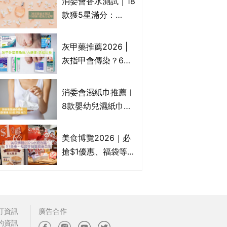
消委會香水測試｜18
Francfranc、
款獲5星滿分：
BRUNO等
GIORGIO
ARMANI、Marks &
灰甲藥推薦2026 |
Spencer、CHANEL
灰指甲會傳染？6款
等｜2款含歐盟禁用
治療灰指甲外塗藥
物質 或干擾內分泌
膏/抗甲癬油劑的功
消委會濕紙巾推薦︱
效/價格比較：羅霉
8款嬰幼兒濕紙巾獲
樂(樂指利)/恢甲清/
滿分5星評級推介：
愛甲妥
屈臣氏watsons、強
美食博覽2026｜必
生Johnson's等｜測
搶$1優惠、福袋等精
試揭1款樣本細菌含
選飲食優惠合集｜附
量超標近500倍
日期、官網及門票詳
情｜持續更新
訂資訊
廣告合作
的資訊