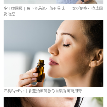
多汗症困擾｜腋下容易流汗兼有異味 一文拆解多汗症成因
及治療
汗臭ByeBye｜香薰治療師教你自製香薰萬用膏