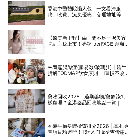
香港中醫醫院懶人包 | 一文看清服
務、收費、減免優惠、交通地址等
(附預約連結+更多中醫診所資訊)
【醫美新里程】由一間不足千呎美容
院到主板上市！專訪 perFACE 創辦
人符芷晴：逆巿擴張，以人為本構建
醫美版圖
林宥嘉腸躁症(腸易激/玻璃肚) | 醫生
的
拆解FODMAP飲食原則「1習慣不改
甲
變，服藥難根治」
折
藥物回收2026｜過期藥物/藥餘該怎
樣處理？全港藥品回收地點一覽｜屈
臣氏、萬寧、首衛、綠領行動等
香港平價身體檢查推介2026 | 基本檢
查項目驗這些！13+入門版檢查優惠