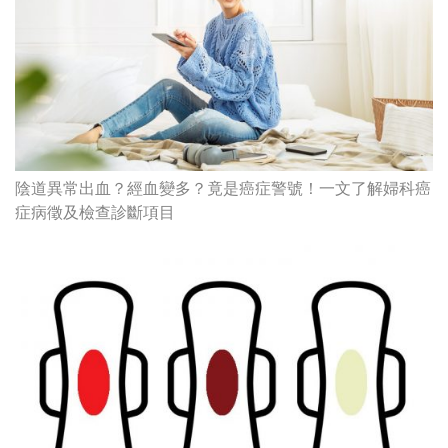
陰道異常出血？經血變多？竟是癌症警號！一文了解婦科癌
症病徵及檢查診斷項目