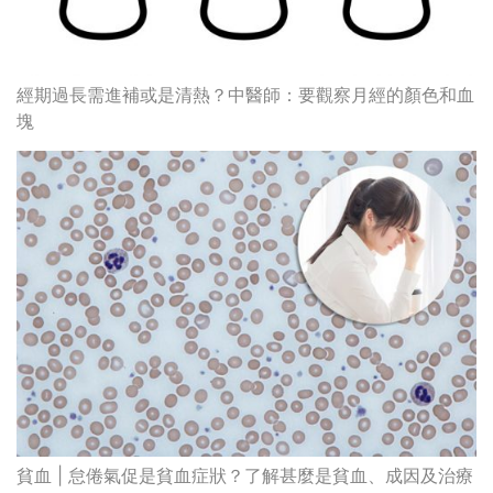
經期過長需進補或是清熱？中醫師：要觀察月經的顏色和血
塊
貧血 | 怠倦氣促是貧血症狀？了解甚麼是貧血、成因及治療