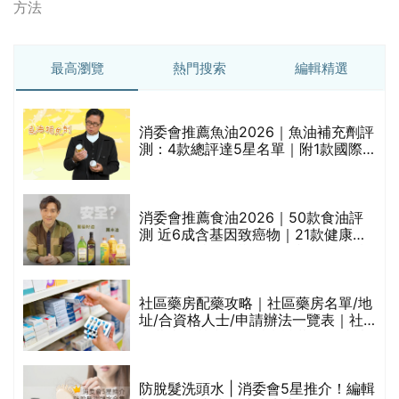
方法
最高瀏覽
熱門搜索
編輯精選
消委會推薦魚油2026｜魚油補充劑評
測：4款總評達5星名單｜附1款國際
魚油標準5星認證 針對2毒物測試 均
通過消委會標準
評
消委會推薦食油2026｜50款食油評
測 近6成含基因致癌物｜21款健康煮
食油總評達5星滿分名單(初榨橄欖油/
橄欖油/牛油果油/米糠油/芥花籽油/花
生油等)
社區藥房配藥攻略｜社區藥房名單/地
址/合資格人士/申請辦法一覽表｜社
禁
區藥房是甚麼？可以申請藥物資助計
劃？（持續更新）
防脫髮洗頭水 | 消委會5星推介！編輯