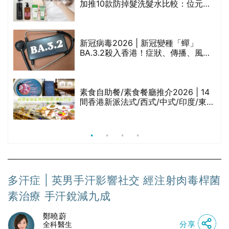
的
加推10款防掉髮洗髮水比較：位元
甲
堂、呂、PANTOGAR、純素有機、咖
啡因洗髮水
巾
新冠病毒2026 | 新冠變種「蟬」
BA.3.2殺入香港！症狀、傳播、風險
與預防方法一文睇
等
素食自助餐/素食餐廳推介2026 | 14
間香港新派法式/西式/中式/印度/東南
亞/港式/Fusion素食齋菜必試:樂園素
食、無肉食、素年(持續更新)
多汗症 | 英男手汗影響社交 經注射肉毒桿菌
素治療 手汗銳減九成
鄭曉蔚
分享
全科醫生