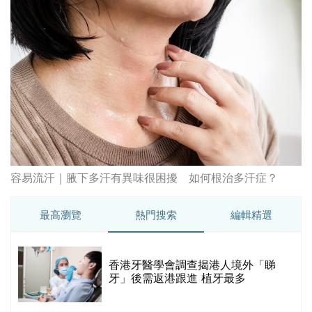
容易流汗｜腋下多汗有異味很困擾 如何根治多汗症？
最高瀏覽
熱門搜索
編輯精選
破
香港牙醫學會調查揭港人境外「睇
保
牙」後需返港跟進 植牙最多