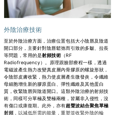
外陰治療技術
至於外陰治療方面，治療位置包括大小陰唇及陰道
開口部分，主要針對陰唇鬆弛而引致的多皺、拉長
等問題，常用的是
射頻技術
（RF
Radiofrequency）。原理跟臉部療程一樣，透過
電磁波產生熱力改變真皮層內骨膠原的螺旋形狀，
令陰部皮膚收緊，熱力使皮層產生微發炎，令纖維
母細胞增生新的膠原蛋白、彈性纖維及其他蛋白
質，收緊陰唇與陰道開口。這類外陰治療的射頻技
術，同樣可分單極及雙極兩種，皆屬非入侵性，沒
有傷口或康復期。此外，亦有
超聲波結合聚焦單極
射頻
，以減低所需的能量，重塑並收緊外陰的輪