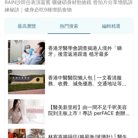
RAIN沙田任表演嘉賓 曬健碩身材勁搶鏡 曾拍片分享增肌訓
練秘訣｜健身必吃9種增肌食物
最高瀏覽
熱門搜索
編輯精選
破
香港牙醫學會調查揭港人境外「睇
保
牙」後需返港跟進 植牙最多
香港中醫醫院懶人包 | 一文看清服
務、收費、減免優惠、交通地址等
(附預約連結+更多中醫診所資訊)
【醫美新里程】由一間不足千呎美容
院到主板上市！專訪 perFACE 創辦
人符芷晴：逆巿擴張，以人為本構建
醫美版圖
林宥嘉腸躁症(腸易激/玻璃肚) | 醫生