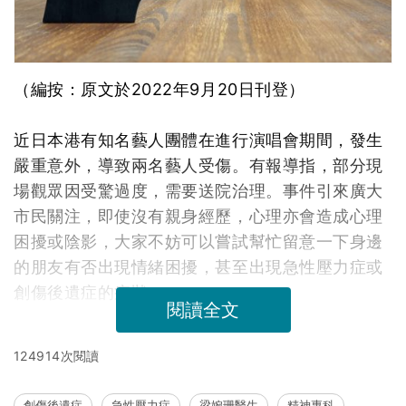
（編按：原文於2022年9月20日刊登）
近日本港有知名藝人團體在進行演唱會期間，發生
嚴重意外，導致兩名藝人受傷。有報導指，部分現
場觀眾因受驚過度，需要送院治理。事件引來廣大
市民關注，即使沒有親身經歷，心理亦會造成心理
困擾或陰影，大家不妨可以嘗試幫忙留意一下身邊
的朋友有否出現情緒困擾，甚至出現急性壓力症或
創傷後遺症的症狀。
閱讀全文
124914次閱讀
創傷後遺症
急性壓力症
梁婉珊醫生
精神專科