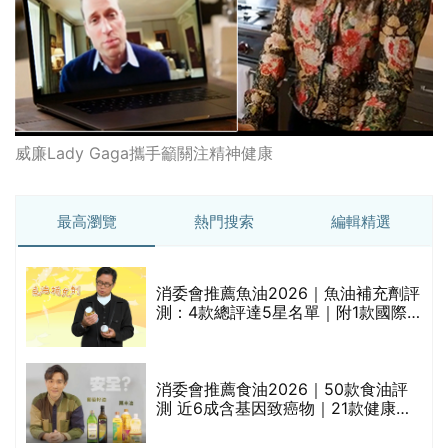
威廉Lady Gaga攜手籲關注精神健康
最高瀏覽
熱門搜索
編輯精選
消委會推薦魚油2026｜魚油補充劑評
測：4款總評達5星名單｜附1款國際
魚油標準5星認證 針對2毒物測試 均
通過消委會標準
消委會推薦食油2026｜50款食油評
的
測 近6成含基因致癌物｜21款健康煮
甲
食油總評達5星滿分名單(初榨橄欖油/
橄欖油/牛油果油/米糠油/芥花籽油/花