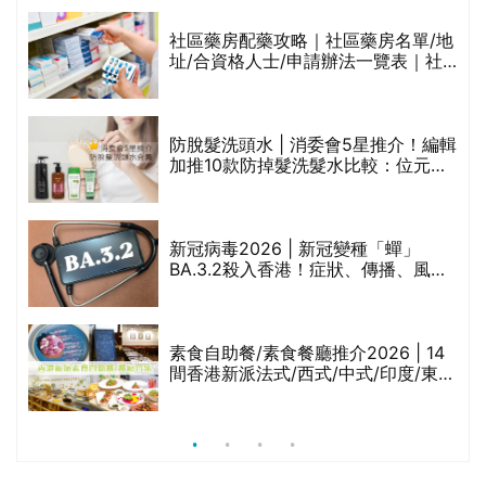
生油等)
社區藥房配藥攻略｜社區藥房名單/地
址/合資格人士/申請辦法一覽表｜社
禁
區藥房是甚麼？可以申請藥物資助計
劃？（持續更新）
評
防脫髮洗頭水 | 消委會5星推介！編輯
加推10款防掉髮洗髮水比較：位元
堂、呂、PANTOGAR、純素有機、咖
啡因洗髮水
新冠病毒2026 | 新冠變種「蟬」
BA.3.2殺入香港！症狀、傳播、風險
與預防方法一文睇
腩
素食自助餐/素食餐廳推介2026 | 14
間香港新派法式/西式/中式/印度/東南
亞/港式/Fusion素食齋菜必試:樂園素
食、無肉食、素年(持續更新)