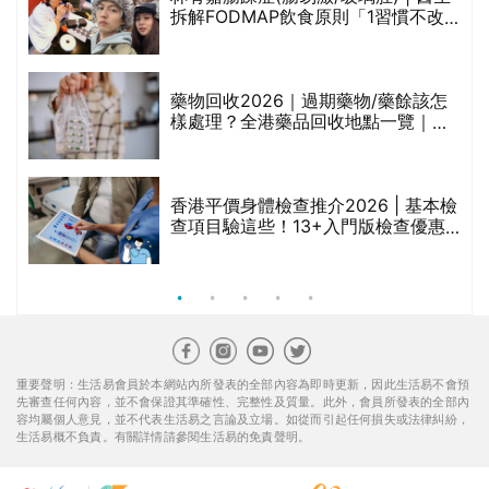
的
拆解FODMAP飲食原則「1習慣不改
甲
變，服藥難根治」
折
藥物回收2026｜過期藥物/藥餘該怎
樣處理？全港藥品回收地點一覽｜屈
臣氏、萬寧、首衛、綠領行動等
香港平價身體檢查推介2026 | 基本檢
查項目驗這些！13+入門版檢查優惠
組合$550起
重要聲明：生活易會員於本網站內所發表的全部內容為即時更新，因此生活易不會預
先審查任何內容，並不會保證其準確性、完整性及質量。此外，會員所發表的全部內
容均屬個人意見，並不代表生活易之言論及立場。如從而引起任何損失或法律糾紛，
生活易概不負責。有關詳情請參閱生活易的免責聲明。