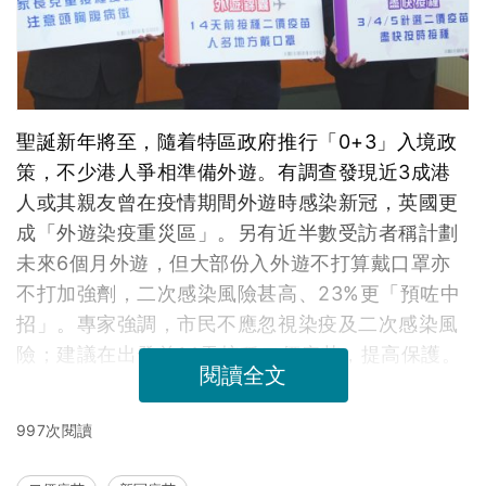
聖誕新年將至，隨着特區政府推行「0+3」入境政
策，不少港人爭相準備外遊。有調查發現近3成港
人或其親友曾在疫情期間外遊時感染新冠，英國更
成「外遊染疫重災區」。另有近半數受訪者稱計劃
未來6個月外遊，但大部份入外遊不打算戴口罩亦
不打加強劑，二次感染風險甚高、23%更「預咗中
招」。專家強調，市民不應忽視染疫及二次感染風
險；建議在出發前14天接種二價疫苗，提高保護。
閱讀全文
997次閱讀