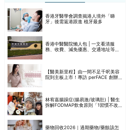
破
香港牙醫學會調查揭港人境外「睇
保
牙」後需返港跟進 植牙最多
香港中醫醫院懶人包 | 一文看清服
務、收費、減免優惠、交通地址等
(附預約連結+更多中醫診所資訊)
【醫美新里程】由一間不足千呎美容
院到主板上市！專訪 perFACE 創辦
人符芷晴：逆巿擴張，以人為本構建
醫美版圖
林宥嘉腸躁症(腸易激/玻璃肚) | 醫生
的
拆解FODMAP飲食原則「1習慣不改
甲
變，服藥難根治」
折
藥物回收2026｜過期藥物/藥餘該怎