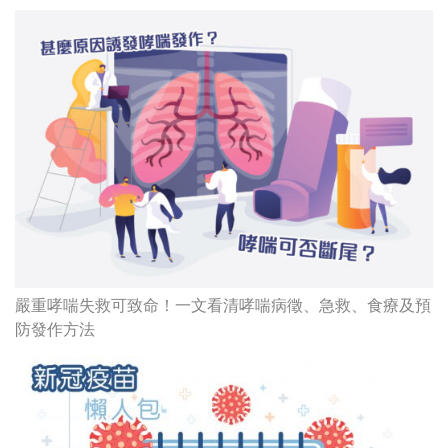
嚴重哮喘失救可致命！一文看清哮喘病徵、急救、食療及預
防發作方法