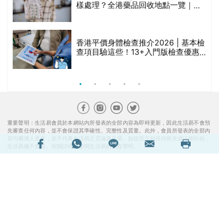
樣處理？全港藥品回收地點一覽｜屈
臣氏、萬寧、首衛、綠領行動等
香港平價身體檢查推介2026 | 基本檢
查項目驗這些！13+入門版檢查優惠
組合$550起
重要聲明：生活易會員於本網站內所發表的全部內容為即時更新，因此生活易不會預
先審查任何內容，並不會保證其準確性、完整性及質量。此外，會員所發表的全部內
容均屬個人意見，並不代表生活易之言論及立場。如從而引起任何損失或法律糾紛，
生活易概不負責。有關詳情請參閱生活易的免責聲明。
生活易服務範圍 ：
新婚
|
Anniversary
|
家庭
|
healthyD
|
健康網購
|
Digital
Solutions
使用條款
|
私隱聲明
|
免責聲明
|
聯絡我們