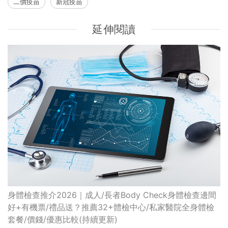
二價疫苗
新冠疫苗
延伸閱讀
身體檢查推介2026｜成人/長者Body Check身體檢查邊間
好+有機票/禮品送？推薦32+體檢中心/私家醫院全身體檢
套餐/價錢/優惠比較(持續更新)