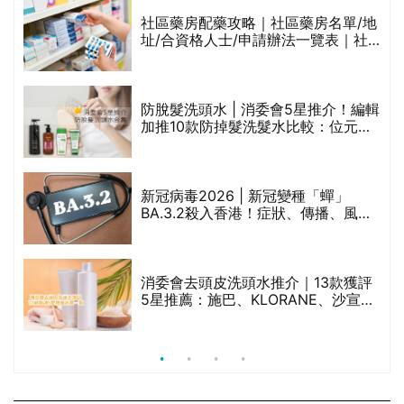
生油等)
評
社區藥房配藥攻略｜社區藥房名單/地
址/合資格人士/申請辦法一覽表｜社
區藥房是甚麼？可以申請藥物資助計
劃？（持續更新）
防脫髮洗頭水 | 消委會5星推介！編輯
加推10款防掉髮洗髮水比較：位元
禁
堂、呂、PANTOGAR、純素有機、咖
啡因洗髮水
新冠病毒2026 | 新冠變種「蟬」
BA.3.2殺入香港！症狀、傳播、風險
與預防方法一文睇
腩
消委會去頭皮洗頭水推介｜13款獲評
5星推薦：施巴、KLORANE、沙宣、
呂、LUX等上榜｜4款含歐盟禁用成分
吡硫鎓鋅！