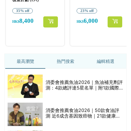
最高瀏覽
熱門搜索
編輯精選
消委會推薦魚油2026｜魚油補充劑評
的
測：4款總評達5星名單｜附1款國際
甲
魚油標準5星認證 針對2毒物測試 均
通過消委會標準
消委會推薦食油2026｜50款食油評
測 近6成含基因致癌物｜21款健康煮
食油總評達5星滿分名單(初榨橄欖油/
橄欖油/牛油果油/米糠油/芥花籽油/花