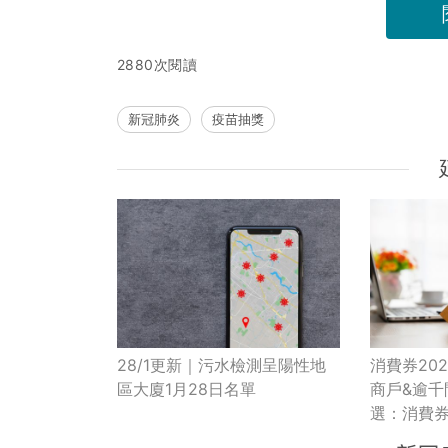
2880次閱讀
新冠肺炎
疫苗抽獎
28/1更新｜污水檢測呈陽性地
消費券20
區大廈1月28日名單
商戶&逾
選：消費券
護理美容