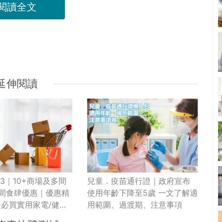
閱讀全文
延伸閱讀
23｜10+商場及多間
兒童．疫苗通行證｜政府宣布
千間食肆優惠｜優惠精
使用年齡下降至5歲 一文了解適
必買實用家電/健康
用範圍、過渡期、注意事項
用品等推介