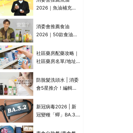
2026｜魚油補充劑
評測：4款總評達5星
名單｜附1款國際魚
消委會推薦食油
油標準5星認證 針對
2026｜50款食油評
2毒物測試 均通過
測 近6成含基因致癌
消委會標準
物｜21款健康煮食油
社區藥房配藥攻略｜
總評達5星滿分名單
社區藥房名單/地址/
(初榨橄欖油/橄欖油/
合資格人士/申請辦
牛油果油/米糠油/芥
法一覽表｜社區藥房
防脫髮洗頭水 | 消委
花籽油/花生油等)
是甚麼？可以申請藥
會5星推介！編輯加
物資助計劃？（持續
推10款防掉髮洗髮水
更新）
比較：位元堂、呂、
新冠病毒2026 | 新
PANTOGAR、純素
冠變種「蟬」BA.3.2
有機、咖啡因洗髮水
殺入香港！症狀、傳
播、風險與預防方法