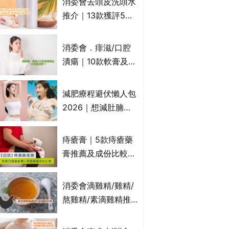
消委會去頭皮洗頭水
萬寧、首衛、綠領行
推介｜13款獲評5星
動等
推薦：施巴、
KLORANE、沙宣、
消委會．痱滋/口腔
呂、LUX等上榜｜4
潰瘍｜10款軟膏及啫
款含歐盟禁用成分吡
喱凝膠邊款好？哪款
硫鎓鋅！
屬處方藥物？有哪些
減肥療程避伏懶人包
受關注成分？｜必知
2026｜想減肚腩但
3大選購留意事項
怕中伏？ALYSSA
VS不良黑店5大手法
痔瘡膏｜5款痔瘡藥
對比｜SLIMTONE減
膏推薦及成份比較
肥療程效果如何？
+痔瘡口服藥推薦！
有效紓緩痔瘡疼痛痕
消委會滴雞精/雞精/
癢｜附痔瘡成因及病
熬雞精/素滴雞精推
徵
薦｜比較15款雞精 1
款含致癌物 9款總評