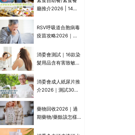
素食自助餐/素食餐
一文睇
廳推介2026 | 14間
香港新派法式/西式/
中式/印度/東南亞/港
RSV呼吸道合胞病毒
式/Fusion素食齋菜
疫苗攻略2026｜
必試:樂園素食、無肉
RSV針哪裡打？誰是
食、素年(持續更新)
高危？RSV疫苗價錢
消委會測試｜16款染
比較、打針後反應處
髮用品含有害致敏物
理/長者醫療券資助
9款獲5星滿分推
介!50惠、Return回
消委會成人紙尿片推
本、Furnte、Rerise
介2026｜測試30款
紙尿片、紙尿褲、尿
滲墊防漏表現/回滲/
藥物回收2026｜過
化學物質檢測等｜5
期藥物/藥餘該怎樣
款總評達5星名單
處理？全港藥品回收
地點一覽｜屈臣氏、