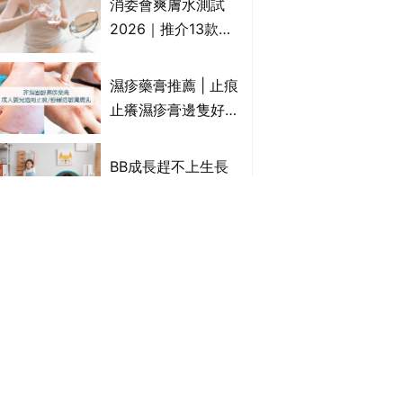
消委會爽膚水測試
達5星滿分名單 屈臣
2026｜推介13款總
氏、老協珍、余仁
評獲5星：
生、樂道有上榜！
Cetaphil、The
濕疹藥膏推薦 | 止痕
Ordinary、
止癢濕疹膏邊隻好？
CAUDALIE等｜9款
10款無類固醇濕疹藥
爽膚水檢出致敏香料
膏/濕疹膏 嬰兒BB濕
BB成長趕不上生長
疹皮膚適用！紓緩防
線？一方法可3個月
敏潤膚cream推介
高3cm*？營養師：
(附外用類固醇成份
懂得把握1歲起「長
除疤膏推薦 | 淡化傷
一覽)
高黃金期」
口/手術開刀/剖腹生
產疤痕 5款好用除疤
藥膏/除疤筆/除疤貼
消委會便攜風扇推介
比較（消委會教揀選
｜6款風扇仔總評達
貼士+醫生拆解去疤
4.5星名單：無印良
原理）
品 MUJI、