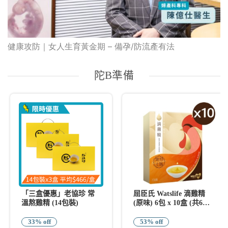
健康攻防｜女人生育黃金期 – 備孕/防流產有法