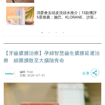
腩
消委會去頭皮洗頭水推介｜13款獲評
5星推薦：施巴、KLORANE、沙宣、
呂、LUX等上榜｜4款含歐盟禁用成分
吡硫鎓鋅！
【牙齒膿腫治療】孕婦智慧齒生膿腫延遲治
療 細菌擴散至大腦險喪命
編輯: Fion
分享
日期: 2020-07-31