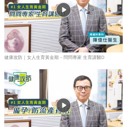
健康攻防｜女人生育黃金期 - 問問專家 生育講醫D