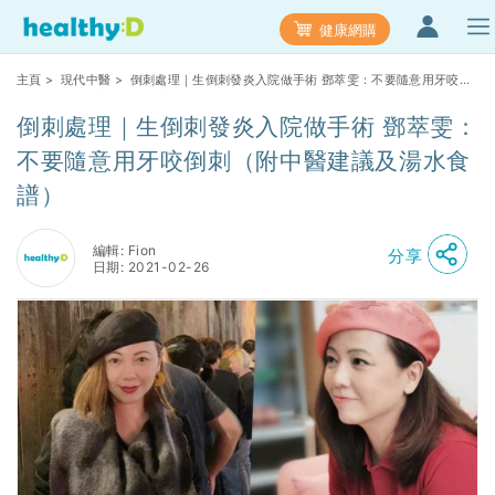
健康網購
主頁
>
現代中醫
> 倒刺處理｜生倒刺發炎入院做手術 鄧萃雯：不要隨意用牙咬倒
刺（附中醫建議及湯水食譜）
倒刺處理｜生倒刺發炎入院做手術 鄧萃雯：
不要隨意用牙咬倒刺（附中醫建議及湯水食
譜）
編輯: Fion
分享
日期: 2021-02-26