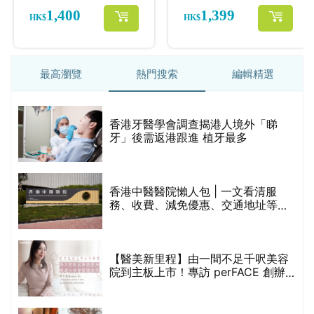
最高瀏覽
熱門搜索
編輯精選
破
香港牙醫學會調查揭港人境外「睇
保
牙」後需返港跟進 植牙最多
香港中醫醫院懶人包 | 一文看清服
務、收費、減免優惠、交通地址等
(附預約連結+更多中醫診所資訊)
【醫美新里程】由一間不足千呎美容
院到主板上市！專訪 perFACE 創辦
人符芷晴：逆巿擴張，以人為本構建
醫美版圖