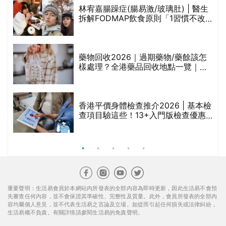
林宥嘉腸躁症(腸易激/玻璃肚) | 醫生
的
拆解FODMAP飲食原則「1習慣不改
甲
變，服藥難根治」
折
藥物回收2026｜過期藥物/藥餘該怎
樣處理？全港藥品回收地點一覽｜屈
臣氏、萬寧、首衛、綠領行動等
香港平價身體檢查推介2026 | 基本檢
查項目驗這些！13+入門版檢查優惠
組合$550起
重要聲明：生活易會員於本網站內所發表的全部內容為即時更新，因此生活易不會預
先審查任何內容，並不會保證其準確性、完整性及質量。此外，會員所發表的全部內
容均屬個人意見，並不代表生活易之言論及立場。如從而引起任何損失或法律糾紛，
生活易概不負責。有關詳情請參閱生活易的免責聲明。