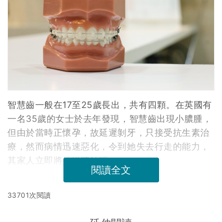
智慧齒一般在17至25歲長出，共有四顆。在英國有
一名35歲的女士於去年發現，智慧齒出現小膿腫，
但由於當時正懷孕，故延遲剝牙，只接受抗生素治
療，然而病情迅速惡化，令到她失去行走的能力，
其家人立即將她送院治理。
閱讀全文
33701次閱讀