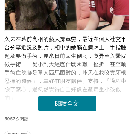
久未在幕前亮相的藝人鄧萃雯，最近在個人社交平
台分享近況及照片，相中的她躺在病牀上，手指腫
起及要做手術，原來日前因生倒刺，竟弄至入醫院
做手術，「從小到大經歷什麼困難、挫折，甚至動
手術住院都是單人匹馬面對的，昨天在我咬實牙根
忍痛的時候」，幸好有朋友陪伴、支持，「過程中
除了窩心，還忽然覺得自己好像在產房生小孩似
的」。
閱讀全文
5952次閱讀