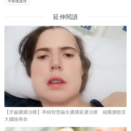
手術後護理
延伸閱讀
【牙齒膿腫治療】孕婦智慧齒生膿腫延遲治療 細菌擴散至
大腦險喪命