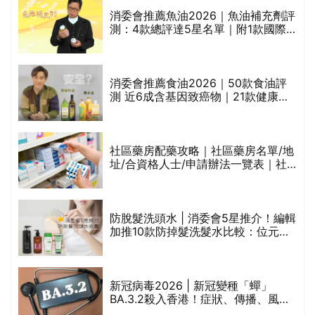
消委會推薦魚油2026｜魚油補充劑評
的
測：4款總評達5星名單｜附1款國際
甲
魚油標準5星認證 針對2毒物測試 均
通過消委會標準
消委會推薦食油2026｜50款食油評
測 近6成含基因致癌物｜21款健康煮
食油總評達5星滿分名單(初榨橄欖油/
橄欖油/牛油果油/米糠油/芥花籽油/花
生油等)
評
社區藥房配藥攻略｜社區藥房名單/地
址/合資格人士/申請辦法一覽表｜社
區藥房是甚麼？可以申請藥物資助計
劃？（持續更新）
防脫髮洗頭水 | 消委會5星推介！編輯
加推10款防掉髮洗髮水比較：位元
禁
堂、呂、PANTOGAR、純素有機、咖
啡因洗髮水
新冠病毒2026 | 新冠變種「蟬」
BA.3.2殺入香港！症狀、傳播、風險
與預防方法一文睇