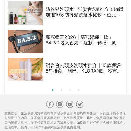
吡硫鎓鋅！
重要聲明：生活易會員於本網站內所發表的全部內容為即時更新，因此生活易不會預
先審查任何內容，並不會保證其準確性、完整性及質量。此外，會員所發表的全部內
容均屬個人意見，並不代表生活易之言論及立場。如從而引起任何損失或法律糾紛，
生活易概不負責。有關詳情請參閱生活易的免責聲明。
生活易服務範圍 ：
新婚
|
Anniversary
|
家庭
|
healthyD
|
健康網購
|
Digital
Solutions
使用條款
|
私隱聲明
|
免責聲明
|
聯絡我們
© ESD Services Limited 2000-2026