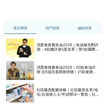
消委會推薦食油2026｜50款食油評
測 近6成含基因致癌物｜21款健康煮
食油總評達5星滿分名單(初榨橄欖油/
橄欖油/牛油果油/米糠油/芥花籽油/花
生油等)
評
社區藥房配藥攻略｜社區藥房名單/地
址/合資格人士/申請辦法一覽表｜社
區藥房是甚麼？可以申請藥物資助計
劃？（持續更新）
防脫髮洗頭水 | 消委會5星推介！編輯
加推10款防掉髮洗髮水比較：位元
禁
堂、呂、PANTOGAR、純素有機、咖
啡因洗髮水
新冠病毒2026 | 新冠變種「蟬」
BA.3.2殺入香港！症狀、傳播、風險
與預防方法一文睇
腩
消委會去頭皮洗頭水推介｜13款獲評
5星推薦：施巴、KLORANE、沙宣、
呂、LUX等上榜｜4款含歐盟禁用成分