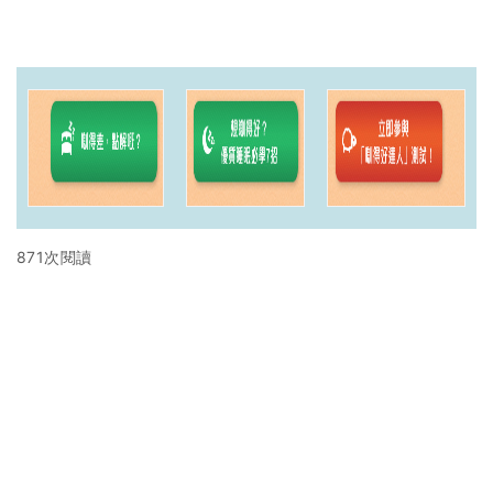
871次閱讀
最高瀏覽
熱門搜索
編輯精選
消委會推薦魚油2026｜魚油補充劑評
的
測：4款總評達5星名單｜附1款國際
甲
魚油標準5星認證 針對2毒物測試 均
通過消委會標準