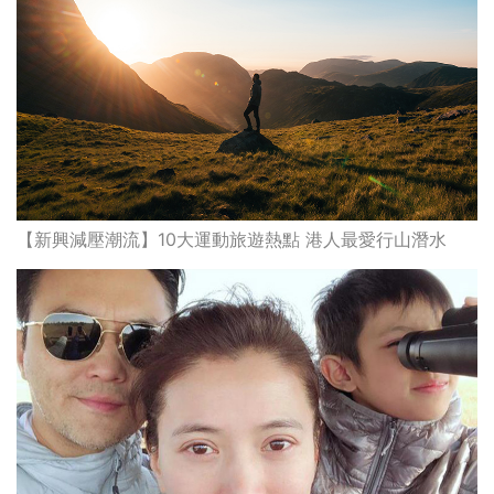
【新興減壓潮流】10大運動旅遊熱點 港人最愛行山潛水