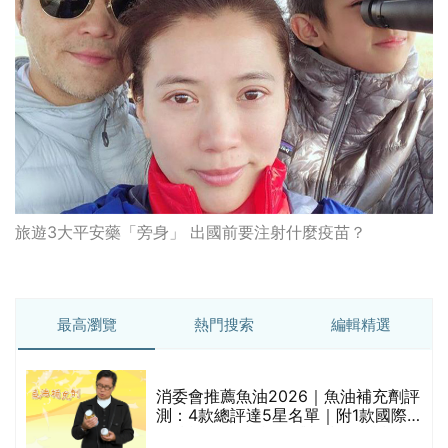
旅遊3大平安藥「旁身」 出國前要注射什麼疫苗？
最高瀏覽
熱門搜索
編輯精選
消委會推薦魚油2026｜魚油補充劑評
測：4款總評達5星名單｜附1款國際
魚油標準5星認證 針對2毒物測試 均