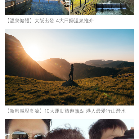
【溫泉健體】大阪出發 4大日歸溫泉推介
【新興減壓潮流】10大運動旅遊熱點 港人最愛行山潛水