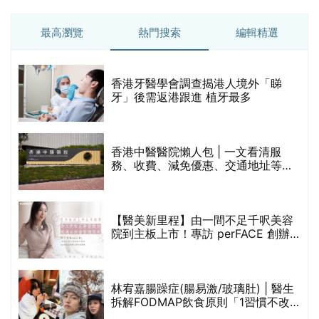
最高瀏覽
熱門搜索
編輯精選
破
香港牙醫學會調查揭港人境外「睇
保
牙」後需返港跟進 植牙最多
香港中醫醫院懶人包 | 一文看清服
務、收費、減免優惠、交通地址等
(附預約連結+更多中醫診所資訊)
【醫美新里程】由一間不足千呎美容
院到主板上市！專訪 perFACE 創辦
人符芷晴：逆巿擴張，以人為本構建
醫美版圖
林宥嘉腸躁症(腸易激/玻璃肚) | 醫生
的
拆解FODMAP飲食原則「1習慣不改
甲
變，服藥難根治」