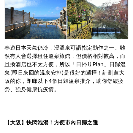
春遊日本天氣仍冷，浸溫泉可謂指定動作之一。雖
然有人會選擇租住溫泉旅館，但價格相對較高，而
且換酒店也不太方便，所以「日帰りPlan」日歸溫
泉(即日來回的溫泉安排)是很好的選擇！計劃遊大
阪的你，即睇以下4個日歸溫泉推介，助你舒緩疲
勞、強身健康抗疫情。
【大阪】快閃泡湯！方便市內日歸之選