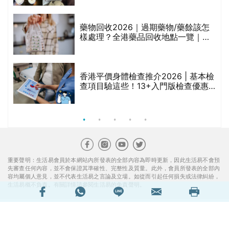
折
藥物回收2026｜過期藥物/藥餘該怎
樣處理？全港藥品回收地點一覽｜屈
臣氏、萬寧、首衛、綠領行動等
香港平價身體檢查推介2026 | 基本檢
查項目驗這些！13+入門版檢查優惠
組合$550起
重要聲明：生活易會員於本網站內所發表的全部內容為即時更新，因此生活易不會預
先審查任何內容，並不會保證其準確性、完整性及質量。此外，會員所發表的全部內
容均屬個人意見，並不代表生活易之言論及立場。如從而引起任何損失或法律糾紛，
生活易概不負責。有關詳情請參閱生活易的免責聲明。