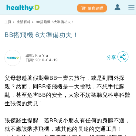
健康網購
主頁
>
生活百科
> BB搭飛機 6大準備功夫！
BB搭飛機 6大準備功夫！
編輯: Kio Yiu
分享
日期: 2016-04-19
父母想趁著假期帶BB一齊去旅行，或是到國外探
親？然而，同BB搭飛機是一大挑戰，不想手忙腳
亂，甚至危害BB的安全，大家不妨聽聽兒科專科醫
生張傑的意見！
張傑醫生提醒，若BB或小朋友有任何的身體不適，
就不應該乘搭飛機，或其他的長途的交通工具！