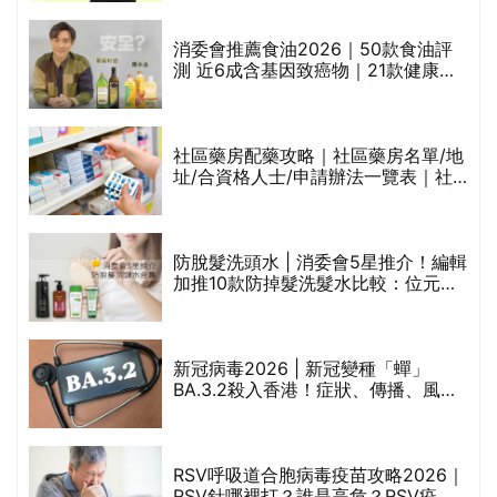
通過消委會標準
消委會推薦食油2026｜50款食油評
測 近6成含基因致癌物｜21款健康煮
食油總評達5星滿分名單(初榨橄欖油/
橄欖油/牛油果油/米糠油/芥花籽油/花
生油等)
巾
社區藥房配藥攻略｜社區藥房名單/地
址/合資格人士/申請辦法一覽表｜社
區藥房是甚麼？可以申請藥物資助計
劃？（持續更新）
防脫髮洗頭水 | 消委會5星推介！編輯
的
加推10款防掉髮洗髮水比較：位元
甲
堂、呂、PANTOGAR、純素有機、咖
啡因洗髮水
新冠病毒2026 | 新冠變種「蟬」
BA.3.2殺入香港！症狀、傳播、風險
禁
與預防方法一文睇
RSV呼吸道合胞病毒疫苗攻略2026｜
院
RSV針哪裡打？誰是高危？RSV疫苗