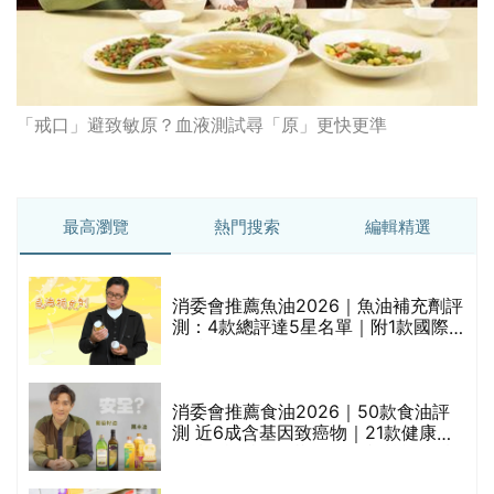
「戒口」避致敏原？血液測試尋「原」更快更準
最高瀏覽
熱門搜索
編輯精選
消委會推薦魚油2026｜魚油補充劑評
的
測：4款總評達5星名單｜附1款國際
甲
魚油標準5星認證 針對2毒物測試 均
通過消委會標準
消委會推薦食油2026｜50款食油評
測 近6成含基因致癌物｜21款健康煮
禁
食油總評達5星滿分名單(初榨橄欖油/
橄欖油/牛油果油/米糠油/芥花籽油/花