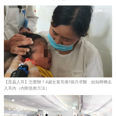
【昆蟲入耳】怎麼辦？4歲女童耳痛1個月求醫 始知蟑螂走
入耳內（內附急救方法）