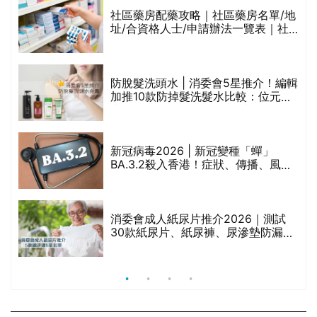
生油等)
社區藥房配藥攻略｜社區藥房名單/地
址/合資格人士/申請辦法一覽表｜社
區藥房是甚麼？可以申請藥物資助計
劃？（持續更新）
腩
防脫髮洗頭水 | 消委會5星推介！編輯
加推10款防掉髮洗髮水比較：位元
堂、呂、PANTOGAR、純素有機、咖
啡因洗髮水
｜
新冠病毒2026 | 新冠變種「蟬」
BA.3.2殺入香港！症狀、傳播、風險
療
與預防方法一文睇
消委會成人紙尿片推介2026｜測試
30款紙尿片、紙尿褲、尿滲墊防漏表
現/回滲/化學物質檢測等｜5款總評達
5星名單