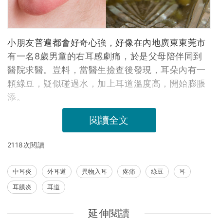
小朋友普遍都會好奇心強，好像在內地廣東東莞市
有一名8歲男童的右耳感劇痛，於是父母陪伴同到
醫院求醫。豈料，當醫生撿查後發現，耳朵內有一
顆綠豆，疑似碰過水，加上耳道溫度高，開始膨脹
添。
閱讀全文
2118次閱讀
中耳炎
外耳道
異物入耳
疼痛
綠豆
耳
耳膜炎
耳道
延伸閱讀