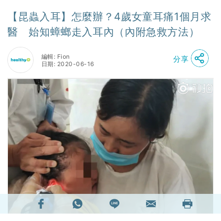
【昆蟲入耳】怎麼辦？4歲女童耳痛1個月求
醫 始知蟑螂走入耳內（內附急救方法）
編輯: Fion
分享
日期: 2020-06-16