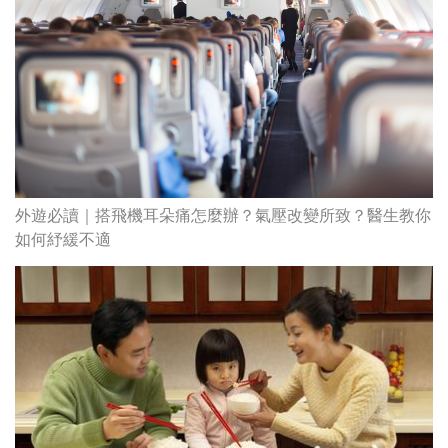
外遊必讀｜搭飛機耳朵痛怎麼辦？氣壓改變所致？醫生教你
如何紓緩不適