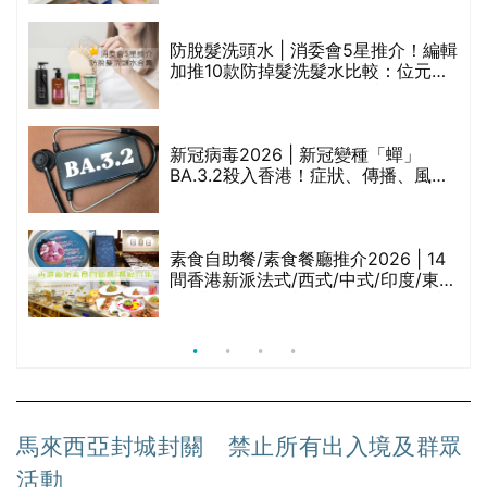
劃？（持續更新）
評
防脫髮洗頭水 | 消委會5星推介！編輯
加推10款防掉髮洗髮水比較：位元
堂、呂、PANTOGAR、純素有機、咖
啡因洗髮水
新冠病毒2026 | 新冠變種「蟬」
BA.3.2殺入香港！症狀、傳播、風險
與預防方法一文睇
腩
素食自助餐/素食餐廳推介2026 | 14
間香港新派法式/西式/中式/印度/東南
亞/港式/Fusion素食齋菜必試:樂園素
食、無肉食、素年(持續更新)
馬來西亞封城封關 禁止所有出入境及群眾
活動