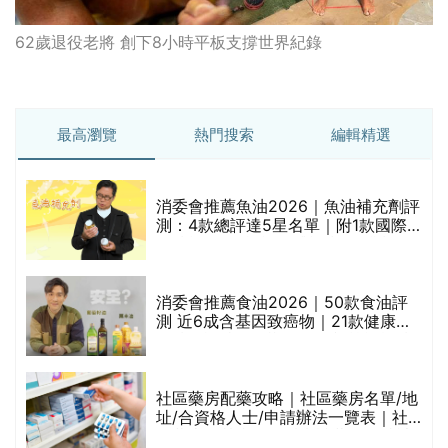
62歲退役老將 創下8小時平板支撐世界紀錄
最高瀏覽
熱門搜索
編輯精選
消委會推薦魚油2026｜魚油補充劑評
測：4款總評達5星名單｜附1款國際
魚油標準5星認證 針對2毒物測試 均
通過消委會標準
消委會推薦食油2026｜50款食油評
的
測 近6成含基因致癌物｜21款健康煮
甲
食油總評達5星滿分名單(初榨橄欖油/
橄欖油/牛油果油/米糠油/芥花籽油/花
生油等)
社區藥房配藥攻略｜社區藥房名單/地
址/合資格人士/申請辦法一覽表｜社
禁
區藥房是甚麼？可以申請藥物資助計