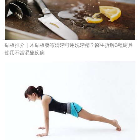
砧板推介｜木砧板發霉清潔可用洗潔精？醫生拆解3種廚具
使用不當易釀疾病