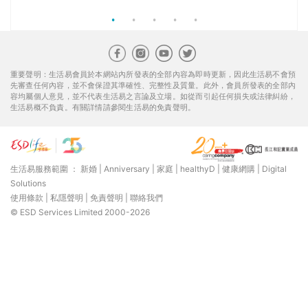
重要聲明：生活易會員於本網站內所發表的全部內容為即時更新，因此生活易不會預
先審查任何內容，並不會保證其準確性、完整性及質量。此外，會員所發表的全部內
容均屬個人意見，並不代表生活易之言論及立場。如從而引起任何損失或法律糾紛，
生活易概不負責。有關詳情請參閱生活易的免責聲明。
生活易服務範圍 ：
新婚
|
Anniversary
|
家庭
|
healthyD
|
健康網購
|
Digital
Solutions
使用條款
|
私隱聲明
|
免責聲明
|
聯絡我們
© ESD Services Limited 2000-2026