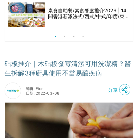
等
素食自助餐/素食餐廳推介2026 | 14
間香港新派法式/西式/中式/印度/東南
亞/港式/Fusion素食齋菜必試:樂園素
食、無肉食、素年(持續更新)
砧板推介｜木砧板發霉清潔可用洗潔精？醫
生拆解3種廚具使用不當易釀疾病
編輯: Fion
分享
日期: 2022-03-08