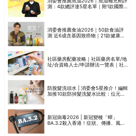
消委會推薦魚油2026｜魚油補充劑評
測：4款總評達5星名單｜附1款國際
魚油標準5星認證 針對2毒物測試 均
通過消委會標準
評
消委會推薦食油2026｜50款食油評
測 近6成含基因致癌物｜21款健康煮
食油總評達5星滿分名單(初榨橄欖油/
橄欖油/牛油果油/米糠油/芥花籽油/花
生油等)
社區藥房配藥攻略｜社區藥房名單/地
址/合資格人士/申請辦法一覽表｜社
禁
區藥房是甚麼？可以申請藥物資助計
劃？（持續更新）
防脫髮洗頭水 | 消委會5星推介！編輯
的
加推10款防掉髮洗髮水比較：位元
甲
堂、呂、PANTOGAR、純素有機、咖
啡因洗髮水
巾
新冠病毒2026 | 新冠變種「蟬」
BA.3.2殺入香港！症狀、傳播、風險
與預防方法一文睇