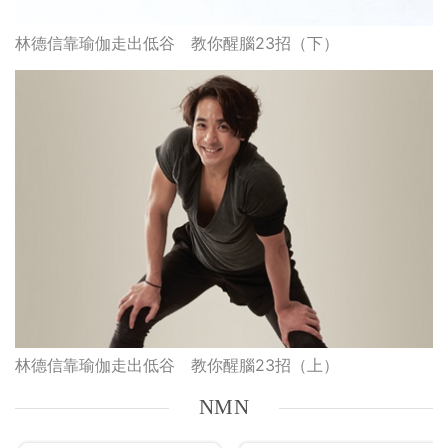
林德信靠瑜伽走出低谷 教你醒腦23招（下）
林德信靠瑜伽走出低谷 教你醒腦23招（上）