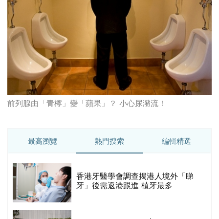
前列腺由「青檸」變「蘋果」？ 小心尿瀦流！
最高瀏覽
熱門搜索
編輯精選
破
香港牙醫學會調查揭港人境外「睇
保
牙」後需返港跟進 植牙最多