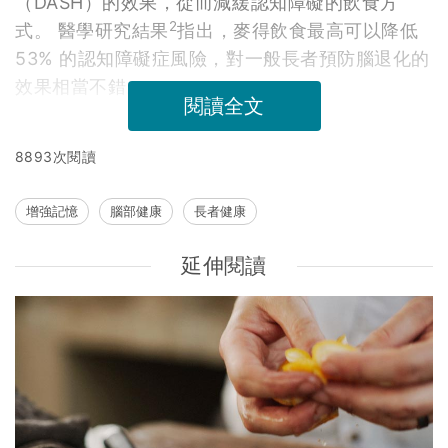
（DASH）的效果，從而減緩認知障礙的飲食方
2
式。 醫學研究結果
指出，麥得飲食最高可以降低
53% 的認知障礙症風險，對一般長者預防腦退化的
效果相當不錯。
閱讀全文
8893次閱讀
增強記憶
腦部健康
長者健康
延伸閱讀