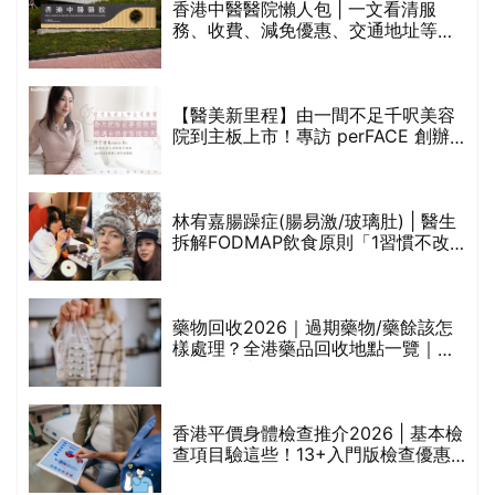
香港中醫醫院懶人包 | 一文看清服
務、收費、減免優惠、交通地址等
(附預約連結+更多中醫診所資訊)
【醫美新里程】由一間不足千呎美容
院到主板上市！專訪 perFACE 創辦
人符芷晴：逆巿擴張，以人為本構建
醫美版圖
林宥嘉腸躁症(腸易激/玻璃肚) | 醫生
的
拆解FODMAP飲食原則「1習慣不改
甲
變，服藥難根治」
折
藥物回收2026｜過期藥物/藥餘該怎
樣處理？全港藥品回收地點一覽｜屈
臣氏、萬寧、首衛、綠領行動等
香港平價身體檢查推介2026 | 基本檢
查項目驗這些！13+入門版檢查優惠
組合$550起