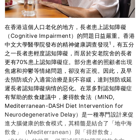
在香港這個人口老化的地方，長者患上認知障礙
（Cognitive Impairment）的問題日益嚴重。香港
1
中文大學醫學院發布的精神健康調查發現
，有五分
之一長者患輕度認知障礙，而居於安老院舍的長者
更有70%患上認知障礙症。部分患者的照顧者出現
焦慮和抑鬱等情緒問題，卻沒有正視。因此，及早
去預防或介入適當治療是刻不容緩，達到預防或延
遲長者認知障礙病情的惡化。在眾多對認知障礙症
有幫助的飲食建議中，麥得飲食法（MIND,
Mediterranean-DASH Diet Intervention for
Neurodegenerative Delay）是一種專門設計來促
進大腦健康的飲食模式，其精髓是結合了「地中海
飲食」（Mediterranean）與「得舒飲食」