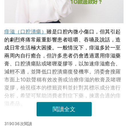
痱滋（口腔潰瘍）
雖是口腔內微小傷口，但其引起
的劇烈疼痛常嚴重影響患者咀嚼、吞嚥及說話，造
成日常生活極大困擾。一般情況下，痱滋多於一至
兩周內自行癒合，但許多患者仍會透過選用痱滋藥
膏、口腔潰瘍貼或啫喱凝膠等，以加速痱滋癒合、
減輕不適，並降低口腔潰瘍復發機率。消委會搜羅
市面上10款聲稱有效改善或治療痱滋的軟膏及啫喱
凝膠，檢視樣本的標籤資料並針對其標示成分進行
分析，希望可幫助消費者對症下藥，揀選合適的痱
滋產品。
閱讀全文
319036次閱讀