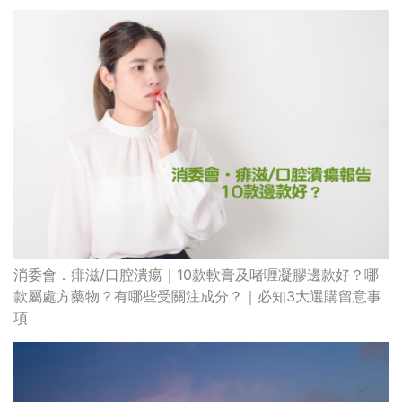
消委會．痱滋/口腔潰瘍｜10款軟膏及啫喱凝膠邊款好？哪
款屬處方藥物？有哪些受關注成分？｜必知3大選購留意事
項