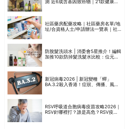
測 近6成含基因致癌物｜21款健康煮
食油總評達5星滿分名單(初榨橄欖油/
橄欖油/牛油果油/米糠油/芥花籽油/花
生油等)
巾
社區藥房配藥攻略｜社區藥房名單/地
址/合資格人士/申請辦法一覽表｜社
區藥房是甚麼？可以申請藥物資助計
劃？（持續更新）
防脫髮洗頭水 | 消委會5星推介！編輯
的
加推10款防掉髮洗髮水比較：位元
甲
堂、呂、PANTOGAR、純素有機、咖
啡因洗髮水
新冠病毒2026 | 新冠變種「蟬」
BA.3.2殺入香港！症狀、傳播、風險
禁
與預防方法一文睇
RSV呼吸道合胞病毒疫苗攻略2026｜
院
RSV針哪裡打？誰是高危？RSV疫苗
價
價錢比較、打針後反應處理/長者醫療
券資助