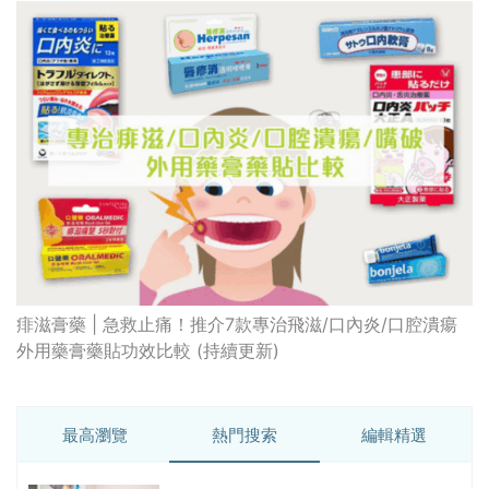
痱滋膏藥 | 急救止痛！推介7款專治飛滋/口內炎/口腔潰瘍
外用藥膏藥貼功效比較 (持續更新)
最高瀏覽
熱門搜索
編輯精選