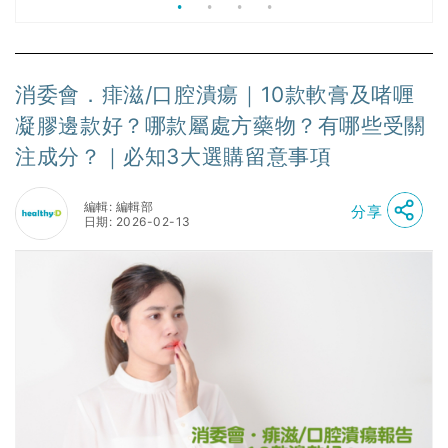
消委會．痱滋/口腔潰瘍｜10款軟膏及啫喱
凝膠邊款好？哪款屬處方藥物？有哪些受關
注成分？｜必知3大選購留意事項
編輯: 編輯部
分享
日期: 2026-02-13