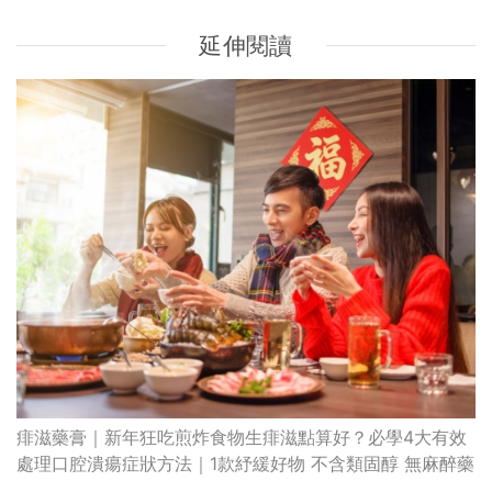
延伸閱讀
痱滋藥膏｜新年狂吃煎炸食物生痱滋點算好？必學4大有效
處理口腔潰瘍症狀方法｜1款紓緩好物 不含類固醇 無麻醉藥