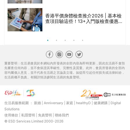
香港平價身體檢查推介2026 | 基本檢
查項目驗這些！13+入門版檢查優惠
組合$550起
重要聲明：生活易會員於本網站內所發表的全部內容為即時更新，因此生活易不會預
先審查任何內容，並不會保證其準確性、完整性及質量。此外，會員所發表的全部內
容均屬個人意見，並不代表生活易之言論及立場。如從而引起任何損失或法律糾紛，
生活易概不負責。有關詳情請參閱生活易的免責聲明。
生活易服務範圍 ：
新婚
|
Anniversary
|
家庭
|
healthyD
|
健康網購
|
Digital
Solutions
使用條款
|
私隱聲明
|
免責聲明
|
聯絡我們
© ESD Services Limited 2000-2026