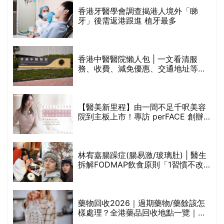
破
香港牙醫學會調查揭港人境外「睇
保
牙」後需返港跟進 植牙最多
香港中醫醫院懶人包 | 一文看清服
務、收費、減免優惠、交通地址等
(附預約連結+更多中醫診所資訊)
【醫美新里程】由一間不足千呎美容
院到主板上市！專訪 perFACE 創辦
人符芷晴：逆巿擴張，以人為本構建
醫美版圖
林宥嘉腸躁症(腸易激/玻璃肚) | 醫生
的
拆解FODMAP飲食原則「1習慣不改
甲
變，服藥難根治」
折
藥物回收2026｜過期藥物/藥餘該怎
樣處理？全港藥品回收地點一覽｜屈
臣氏、萬寧、首衛、綠領行動等