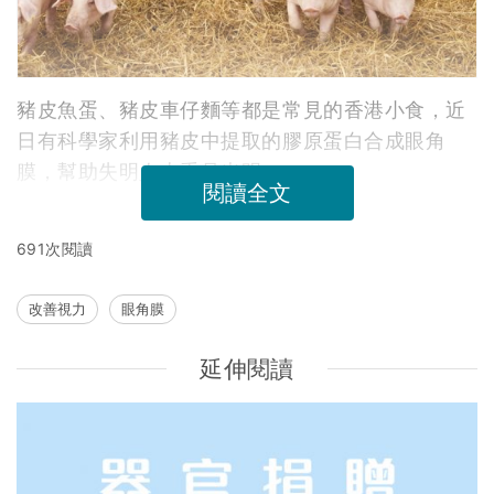
豬皮魚蛋、豬皮車仔麵等都是常見的香港小食，近
日有科學家利用豬皮中提取的膠原蛋白合成眼角
膜，幫助失明人士重見光明。
閱讀全文
691次閱讀
改善視力
眼角膜
延伸閱讀