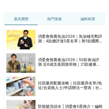
最高瀏覽
熱門搜索
編輯精選
消委會推薦魚油2026｜魚油補充劑評
測：4款總評達5星名單｜附1款國際
魚油標準5星認證 針對2毒物測試 均
通過消委會標準
消委會推薦食油2026｜50款食油評
的
測 近6成含基因致癌物｜21款健康煮
甲
食油總評達5星滿分名單(初榨橄欖油/
橄欖油/牛油果油/米糠油/芥花籽油/花
生油等)
社區藥房配藥攻略｜社區藥房名單/地
址/合資格人士/申請辦法一覽表｜社
禁
區藥房是甚麼？可以申請藥物資助計
劃？（持續更新）
評
防脫髮洗頭水 | 消委會5星推介！編輯