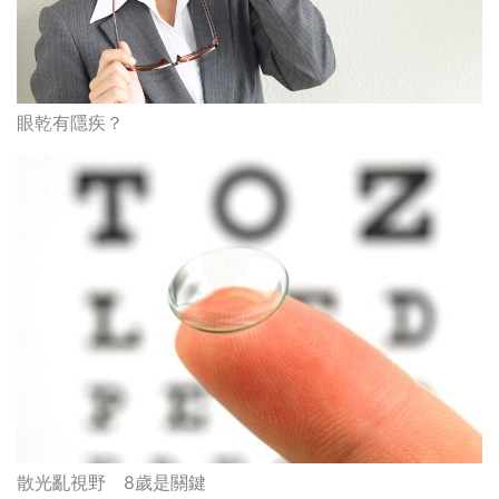
眼乾有隱疾？
散光亂視野 8歲是關鍵