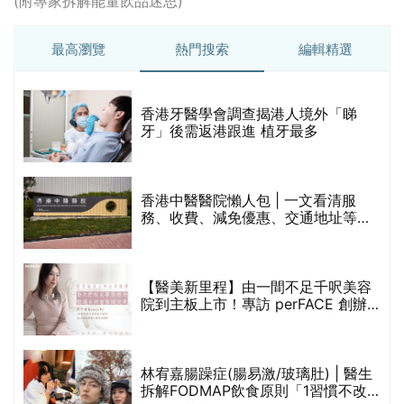
(附專家拆解能量飲品迷思)
最高瀏覽
熱門搜索
編輯精選
破
香港牙醫學會調查揭港人境外「睇
保
牙」後需返港跟進 植牙最多
香港中醫醫院懶人包 | 一文看清服
務、收費、減免優惠、交通地址等
(附預約連結+更多中醫診所資訊)
【醫美新里程】由一間不足千呎美容
院到主板上市！專訪 perFACE 創辦
人符芷晴：逆巿擴張，以人為本構建
醫美版圖
林宥嘉腸躁症(腸易激/玻璃肚) | 醫生
的
拆解FODMAP飲食原則「1習慣不改