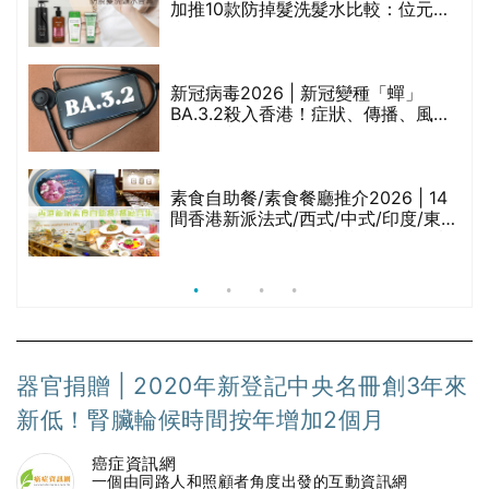
加推10款防掉髮洗髮水比較：位元
堂、呂、PANTOGAR、純素有機、咖
啡因洗髮水
新冠病毒2026 | 新冠變種「蟬」
BA.3.2殺入香港！症狀、傳播、風險
與預防方法一文睇
腩
素食自助餐/素食餐廳推介2026 | 14
間香港新派法式/西式/中式/印度/東南
亞/港式/Fusion素食齋菜必試:樂園素
食、無肉食、素年(持續更新)
器官捐贈 | 2020年新登記中央名冊創3年來
新低！腎臟輪候時間按年增加2個月
癌症資訊網
一個由同路人和照顧者角度出發的互動資訊網