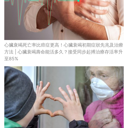
心臟衰竭死亡率比癌症更高！心臟衰竭初期症狀先兆及治療
方法 | 心臟衰竭壽命能活多久？接受同步起搏治療存活率升
至85%