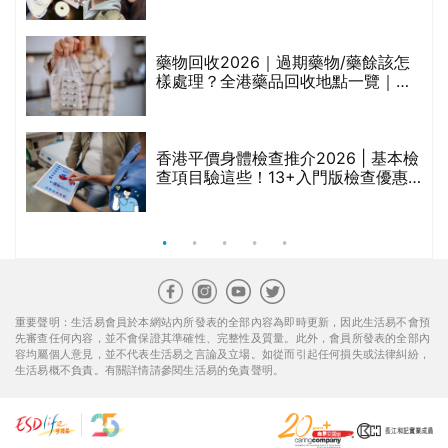
甲
變，服藥難根治」
折
藥物回收2026｜過期藥物/藥餘該怎
樣處理？全港藥品回收地點一覽｜屈
臣氏、萬寧、首衛、綠領行動等
香港平價身體檢查推介2026 | 基本檢
查項目驗這些！13+入門版檢查優惠
組合$550起
重要聲明：生活易會員於本網站內所發表的全部內容為即時更新，因此生活易不會預
先審查任何內容，並不會保證其準確性、完整性及質量。此外，會員所發表的全部內
容均屬個人意見，並不代表生活易之言論及立場。如從而引起任何損失或法律糾紛，
生活易概不負責。有關詳情請參閱生活易的免責聲明。