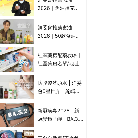
2026｜魚油補充劑
評測：4款總評達5星
名單｜附1款國際魚
消委會推薦食油
油標準5星認證 針對
2026｜50款食油評
2毒物測試 均通過
測 近6成含基因致癌
消委會標準
物｜21款健康煮食油
社區藥房配藥攻略｜
總評達5星滿分名單
社區藥房名單/地址/
(初榨橄欖油/橄欖油/
合資格人士/申請辦
牛油果油/米糠油/芥
法一覽表｜社區藥房
防脫髮洗頭水 | 消委
花籽油/花生油等)
是甚麼？可以申請藥
會5星推介！編輯加
物資助計劃？（持續
推10款防掉髮洗髮水
更新）
比較：位元堂、呂、
新冠病毒2026 | 新
PANTOGAR、純素
冠變種「蟬」BA.3.2
有機、咖啡因洗髮水
殺入香港！症狀、傳
播、風險與預防方法