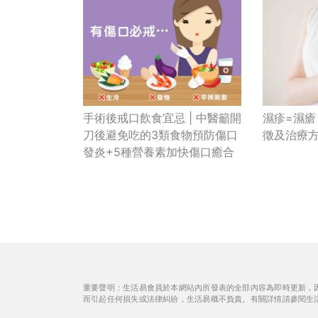
手術後戒口飲食宜忌 | 中醫籲開
濕疹=濕
刀後避免吃的3類食物預防傷口
徵及治療
發炎+5種營養素加快傷口癒合
重要聲明：生活易會員於本網站內所發表的全部內容為即時更新，
而引起任何損失或法律糾紛，生活易概不負責。有關詳情請參閱生