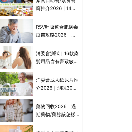
素食自助餐/素食餐
一文睇
廳推介2026 | 14間
香港新派法式/西式/
中式/印度/東南亞/港
RSV呼吸道合胞病毒
式/Fusion素食齋菜
疫苗攻略2026｜
必試:樂園素食、無肉
RSV針哪裡打？誰是
食、素年(持續更新)
高危？RSV疫苗價錢
消委會測試｜16款染
比較、打針後反應處
髮用品含有害致敏物
理/長者醫療券資助
9款獲5星滿分推
介!50惠、Return回
消委會成人紙尿片推
本、Furnte、Rerise
介2026｜測試30款
紙尿片、紙尿褲、尿
滲墊防漏表現/回滲/
藥物回收2026｜過
化學物質檢測等｜5
期藥物/藥餘該怎樣
款總評達5星名單
處理？全港藥品回收
地點一覽｜屈臣氏、