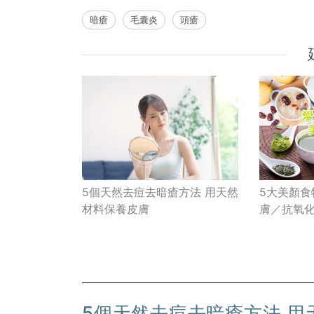
暗瘡
毛囊炎
頭瘡
5個天然去痘去暗瘡方法 用天然
5大美顏
材料保養皮膚
膚／抗氧
5個天然去痘去暗瘡方法 用