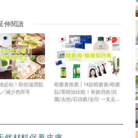
延伸閱讀
暗瘡膏推薦 | 14款暗瘡膏/暗瘡
食物必知！助你滋潤肌
貼/茶樹油比較！有效消炎/抗
化／減少色班等
菌/去疤/石頭瘡/去印 一支走天
涯
天然材料保養皮膚