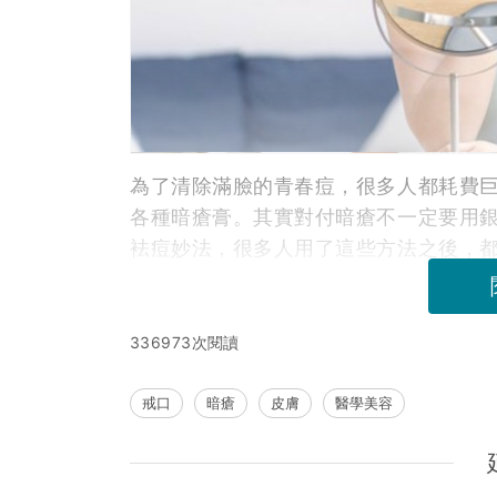
為了清除滿臉的青春痘，很多人都耗費
各種暗瘡膏。其實對付暗瘡不一定要用
袪痘妙法，很多人用了這些方法之後，
336973次閱讀
戒口
暗瘡
皮膚
醫學美容