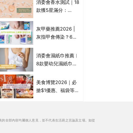
消委會香水測試｜18
Francfranc、
款獲5星滿分：
BRUNO等
GIORGIO
ARMANI、Marks &
灰甲藥推薦2026 |
Spencer、CHANEL
灰指甲會傳染？6款
等｜2款含歐盟禁用
治療灰指甲外塗藥
物質 或干擾內分泌
膏/抗甲癬油劑的功
消委會濕紙巾推薦︱
效/價格比較：羅霉
8款嬰幼兒濕紙巾獲
樂(樂指利)/恢甲清/
滿分5星評級推介：
愛甲妥
屈臣氏watsons、強
美食博覽2026｜必
生Johnson's等｜測
搶$1優惠、福袋等精
試揭1款樣本細菌含
選飲食優惠合集｜附
量超標近500倍
日期、官網及門票詳
情｜持續更新
表的全部內容均屬個人意見，並不代表生活易之言論及立場。如從