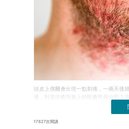
頭皮上偶爾會出現一點刺痛，一兩天後
過，到底頭瘡與臉上的暗瘡有何分別？
17627次閱讀