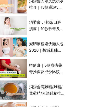
消委會去頭皮洗頭水
萬寧、首衛、綠領行
推介｜13款獲評5星
動等
推薦：施巴、
KLORANE、沙宣、
消委會．痱滋/口腔
呂、LUX等上榜｜4
潰瘍｜10款軟膏及啫
款含歐盟禁用成分吡
喱凝膠邊款好？哪款
硫鎓鋅！
屬處方藥物？有哪些
減肥療程避伏懶人包
受關注成分？｜必知
2026｜想減肚腩但
3大選購留意事項
怕中伏？ALYSSA
VS不良黑店5大手法
痔瘡膏｜5款痔瘡藥
對比｜SLIMTONE減
膏推薦及成份比較
肥療程效果如何？
+痔瘡口服藥推薦！
有效紓緩痔瘡疼痛痕
消委會滴雞精/雞精/
癢｜附痔瘡成因及病
熬雞精/素滴雞精推
徵
薦｜比較15款雞精 1
款含致癌物 9款總評