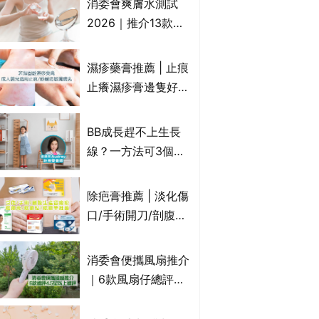
消委會爽膚水測試
達5星滿分名單 屈臣
2026｜推介13款總
氏、老協珍、余仁
評獲5星：
生、樂道有上榜！
Cetaphil、The
濕疹藥膏推薦 | 止痕
Ordinary、
止癢濕疹膏邊隻好？
CAUDALIE等｜9款
10款無類固醇濕疹藥
爽膚水檢出致敏香料
膏/濕疹膏 嬰兒BB濕
BB成長趕不上生長
疹皮膚適用！紓緩防
線？一方法可3個月
敏潤膚cream推介
高3cm*？營養師：
(附外用類固醇成份
懂得把握1歲起「長
除疤膏推薦 | 淡化傷
一覽)
高黃金期」
口/手術開刀/剖腹生
產疤痕 5款好用除疤
藥膏/除疤筆/除疤貼
消委會便攜風扇推介
比較（消委會教揀選
｜6款風扇仔總評達
貼士+醫生拆解去疤
4.5星名單：無印良
原理）
品 MUJI、