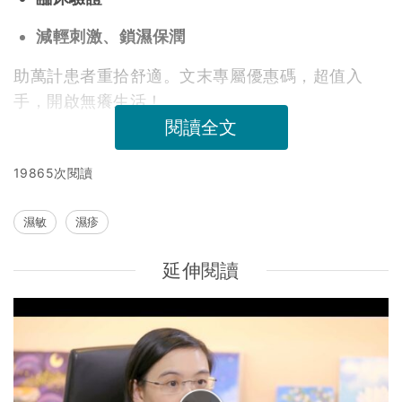
減輕刺激、鎖濕保潤
助萬計患者重拾舒適。文末專屬優惠碼，超值入
手，開啟無癢生活！
閱讀全文
19865次閱讀
濕敏
濕疹
延伸閱讀