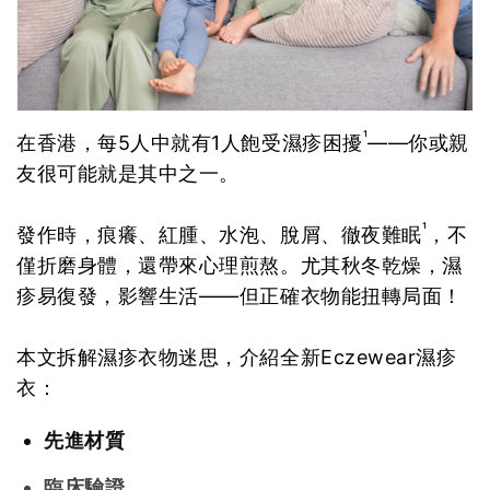
¹
在香港，每5人中就有1人飽受濕疹困擾
——你或親
友很可能就是其中之一。
¹
發作時，痕癢、紅腫、水泡、脫屑、徹夜難眠
，不
僅折磨身體，還帶來心理煎熬。尤其秋冬乾燥，濕
疹易復發，影響生活——但正確衣物能扭轉局面！
本文拆解濕疹衣物迷思，介紹全新Eczewear濕疹
衣：
先進材質
臨床驗證