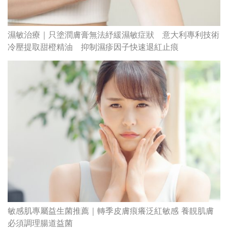
濕敏治療｜只塗潤膚膏無法紓緩濕敏症狀 意大利專利技術
冷壓提取甜橙精油 抑制濕疹因子快速退紅止痕
敏感肌專屬益生菌推薦｜轉季皮膚痕癢泛紅敏感 養靚肌膚
必須調理腸道益菌