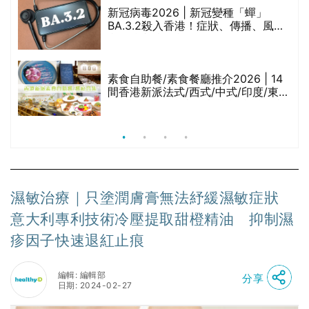
巾
新冠病毒2026 | 新冠變種「蟬」
BA.3.2殺入香港！症狀、傳播、風險
與預防方法一文睇
等
素食自助餐/素食餐廳推介2026 | 14
間香港新派法式/西式/中式/印度/東南
亞/港式/Fusion素食齋菜必試:樂園素
食、無肉食、素年(持續更新)
濕敏治療｜只塗潤膚膏無法紓緩濕敏症狀
意大利專利技術冷壓提取甜橙精油 抑制濕
疹因子快速退紅止痕
編輯: 編輯部
分享
日期: 2024-02-27