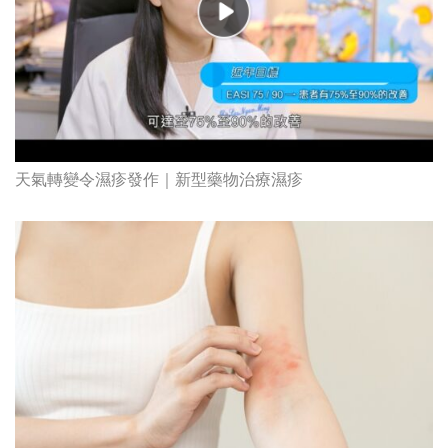
天氣轉變令濕疹發作｜新型藥物治療濕疹