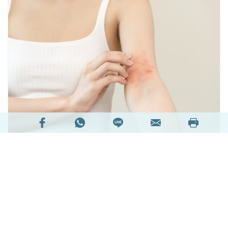
1
在香港幾乎每5個人就有一個患有濕疹
，每逢轉季
更是引起痕癢不適、皮膚敏感、甚至是濕疹發作的
高峰期，不單影響外觀，更嚴重影響日常生活。試
過很多方法都無法「斷尾」？可以試用專家推介的
濕敏修復產品，採用專利技術可以抑制濕疹因子，
而且用家實證可以紓緩濕敏症狀，需要特別呵護肌