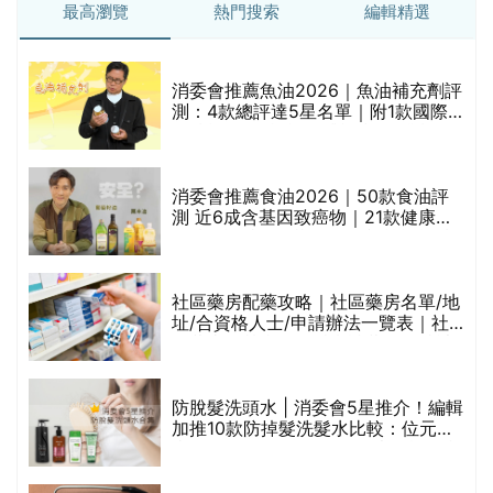
最高瀏覽
熱門搜索
編輯精選
消委會推薦魚油2026｜魚油補充劑評
測：4款總評達5星名單｜附1款國際
魚油標準5星認證 針對2毒物測試 均
通過消委會標準
評
消委會推薦食油2026｜50款食油評
測 近6成含基因致癌物｜21款健康煮
食油總評達5星滿分名單(初榨橄欖油/
橄欖油/牛油果油/米糠油/芥花籽油/花
生油等)
社區藥房配藥攻略｜社區藥房名單/地
址/合資格人士/申請辦法一覽表｜社
禁
區藥房是甚麼？可以申請藥物資助計
劃？（持續更新）
防脫髮洗頭水 | 消委會5星推介！編輯
的
加推10款防掉髮洗髮水比較：位元
甲
堂、呂、PANTOGAR、純素有機、咖
啡因洗髮水