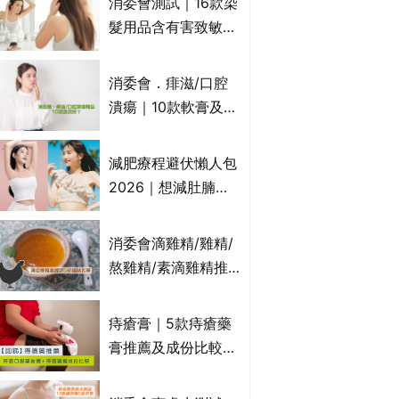
消委會測試｜16款染
萬寧、首衛、綠領行
髮用品含有害致敏物
動等
9款獲5星滿分推
介!50惠、Return回
消委會．痱滋/口腔
本、Furnte、Rerise
潰瘍｜10款軟膏及啫
喱凝膠邊款好？哪款
屬處方藥物？有哪些
減肥療程避伏懶人包
受關注成分？｜必知
2026｜想減肚腩但
3大選購留意事項
怕中伏？ALYSSA
VS不良黑店5大手法
消委會滴雞精/雞精/
對比｜SLIMTONE減
熬雞精/素滴雞精推
肥療程效果如何？
薦｜比較15款雞精 1
款含致癌物 9款總評
痔瘡膏｜5款痔瘡藥
達5星滿分名單 屈臣
膏推薦及成份比較
氏、老協珍、余仁
+痔瘡口服藥推薦！
生、樂道有上榜！
有效紓緩痔瘡疼痛痕