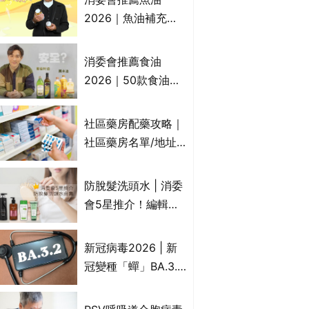
2026｜魚油補充劑
評測：4款總評達5星
名單｜附1款國際魚
消委會推薦食油
油標準5星認證 針對
2026｜50款食油評
2毒物測試 均通過
測 近6成含基因致癌
消委會標準
物｜21款健康煮食油
社區藥房配藥攻略｜
總評達5星滿分名單
社區藥房名單/地址/
(初榨橄欖油/橄欖油/
合資格人士/申請辦
牛油果油/米糠油/芥
法一覽表｜社區藥房
防脫髮洗頭水 | 消委
花籽油/花生油等)
是甚麼？可以申請藥
會5星推介！編輯加
物資助計劃？（持續
推10款防掉髮洗髮水
更新）
比較：位元堂、呂、
新冠病毒2026 | 新
PANTOGAR、純素
冠變種「蟬」BA.3.2
有機、咖啡因洗髮水
殺入香港！症狀、傳
播、風險與預防方法