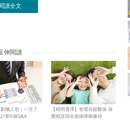
閱讀全文
延伸閱讀
【精明選擇】智選自願醫保 保
計劃懶人包｜一文了
費相宜與全面保障兩兼得
計劃5個Q&A