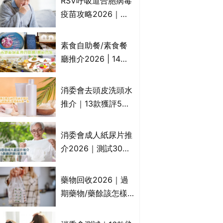
RSV呼吸道合胞病毒
一文睇
疫苗攻略2026｜
RSV針哪裡打？誰是
高危？RSV疫苗價錢
素食自助餐/素食餐
比較、打針後反應處
廳推介2026 | 14間
理/長者醫療券資助
香港新派法式/西式/
中式/印度/東南亞/港
消委會去頭皮洗頭水
式/Fusion素食齋菜
推介｜13款獲評5星
必試:樂園素食、無肉
推薦：施巴、
食、素年(持續更新)
KLORANE、沙宣、
消委會成人紙尿片推
呂、LUX等上榜｜4
介2026｜測試30款
款含歐盟禁用成分吡
紙尿片、紙尿褲、尿
硫鎓鋅！
滲墊防漏表現/回滲/
藥物回收2026｜過
化學物質檢測等｜5
期藥物/藥餘該怎樣
款總評達5星名單
處理？全港藥品回收
地點一覽｜屈臣氏、