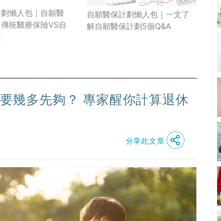
計劃懶人包｜自願醫
自願醫保計劃懶人包｜一文了
傳統醫療保險VS自
解自願醫保計劃5個Q&A
較
休金要幾多先夠？ 專家醒你計算退休
分享此文章