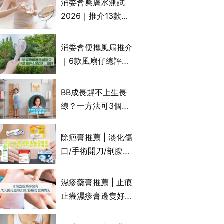
消委會爽膚水測試
癢｜附痔瘡成因及病
2026｜推介13款總
徵
評獲5星：
Cetaphil、The
消委會便攜風扇推介
Ordinary、
｜6款風扇仔總評達
CAUDALIE等｜9款
4.5星名單：無印良
爽膚水檢出致敏香料
品 MUJI、
BB成長趕不上生長
Francfranc、
線？一方法可3個月
BRUNO等
高3cm*？營養師：
懂得把握1歲起「長
除疤膏推薦 | 淡化傷
高黃金期」
口/手術開刀/剖腹生
產疤痕 5款好用除疤
藥膏/除疤筆/除疤貼
濕疹藥膏推薦 | 止痕
比較（消委會教揀選
止癢濕疹膏邊隻好？
貼士+醫生拆解去疤
10款無類固醇濕疹藥
原理）
膏/濕疹膏 嬰兒BB濕