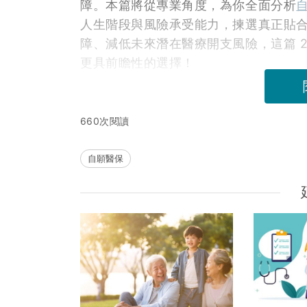
障。本篇將從專業角度，為你全面分析
人生階段與風險承受能力，揀選真正貼
障、減低未來潛在醫療開支風險，這篇 2
更具前瞻性的選擇！
660次閱讀
自願醫保