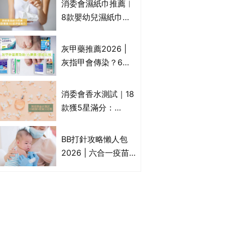
消委會濕紙巾推薦︱
疹皮膚適用！紓緩防
8款嬰幼兒濕紙巾獲
敏潤膚cream推介
滿分5星評級推介：
(附外用類固醇成份
屈臣氏watsons、強
灰甲藥推薦2026 |
一覽)
生Johnson's等｜測
灰指甲會傳染？6款
試揭1款樣本細菌含
治療灰指甲外塗藥
量超標近500倍
膏/抗甲癬油劑的功
消委會香水測試｜18
效/價格比較：羅霉
款獲5星滿分：
樂(樂指利)/恢甲清/
GIORGIO
愛甲妥
ARMANI、Marks &
BB打針攻略懶人包
Spencer、CHANEL
2026 | 六合一疫苗
等｜2款含歐盟禁用
哪裡打？BB打針時間
物質 或干擾內分泌
表/母嬰健康院嬰兒
打針/私家自費接種
嬰幼兒疫苗價錢比
較、BB打針後反應處