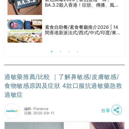
BA.3.2殺入香港！症狀、傳播、風險
與預防方法一文睇
等
素食自助餐/素食餐廳推介2026 | 14
間香港新派法式/西式/中式/印度/東南
亞/港式/Fusion素食齋菜必試:樂園素
食、無肉食、素年(持續更新)
過敏藥推薦/比較 ｜了解鼻敏感/皮膚敏感/
食物敏感原因及症狀 4款口服抗過敏藥急救
過敏症
編輯: Florence
分享
日期: 2025-09-11