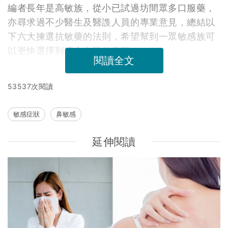
編者長年是高敏族，從小已試過坊間眾多口服藥，
亦尋求過不少醫生及醫謢人員的專業意見，總結以
下六大揀選抗敏藥的法則，希望幫到一眾敏感族可
以更快選擇到適合自己的良藥！
閱讀全文
53537次閱讀
敏感症狀
鼻敏感
延伸閱讀