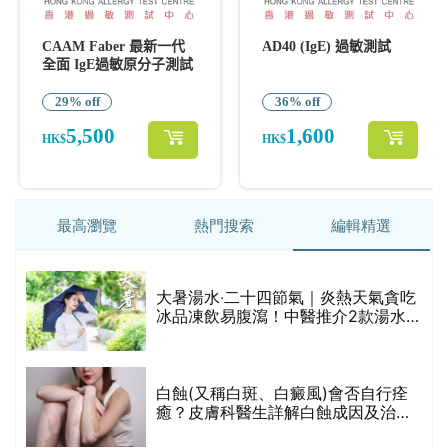
最高瀏覽
熱門搜索
編輯精選
大暑湯水‧二十四節氣｜炎熱天氣貪吃
發
冰品凍飲易腹瀉！中醫推介2款湯水清
暑清熱、生津益氣
決
白蝕(又稱白斑、白癜風)會否自行痊
癒？皮膚科醫生詳解白蝕成因及治療
方法