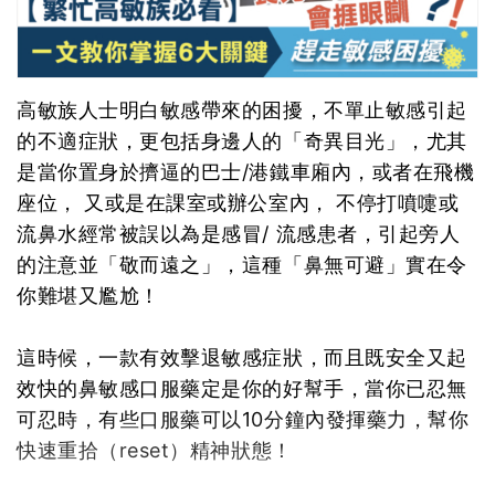
高敏族人士明白敏感帶來的困擾，不單止敏感引起
的不適症狀，更包括身邊人的「奇異目光」，尤其
是當你置身於擠逼的巴士/港鐵車廂內，或者在飛機
座位， 又或是在課室或辦公室內， 不停打噴嚏或
流鼻水經常被誤以為是感冒/ 流感患者，引起旁人
的注意並「敬而遠之」，這種「鼻無可避」實在令
你難堪又尷尬！
這時候，一款有效擊退敏感症狀，而且既安全又起
效快的鼻敏感口服藥定是你的好幫手，當你已忍無
可忍時，有些口服藥可以10分鐘內發揮藥力，幫你
快速重拾（reset）精神狀態！