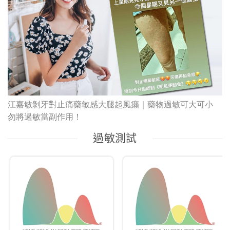
江嘉敏剝牙對止痛藥敏感大腿起風癩｜藥物過敏可大可小
勿將過敏當副作用！