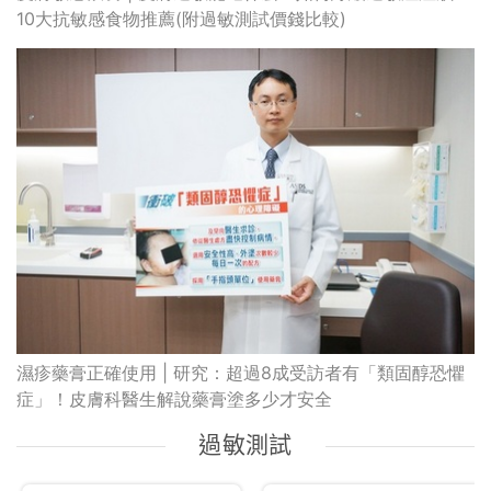
10大抗敏感食物推薦(附過敏測試價錢比較)
濕疹藥膏正確使用 | 研究：超過8成受訪者有「類固醇恐懼
症」！皮膚科醫生解說藥膏塗多少才安全