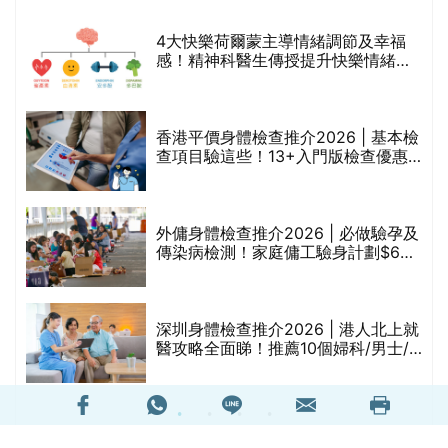
4大快樂荷爾蒙主導情緒調節及幸福
感！精神科醫生傳授提升快樂情緒攻
略
科
香港平價身體檢查推介2026 | 基本檢
查項目驗這些！13+入門版檢查優惠
組合$550起
肌
外傭身體檢查推介2026 | 必做驗孕及
傳染病檢測！家庭傭工驗身計劃$630
起(持續更新)
深圳身體檢查推介2026 | 港人北上就
較
醫攻略全面睇！推薦10個婦科/男士/
胃腸鏡體檢計劃(含服務收費，持續更
新)