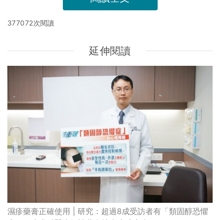
377072次閱讀
延伸閱讀
濕疹藥膏正確使用 | 研究：超過8成受訪者有「類固醇恐懼