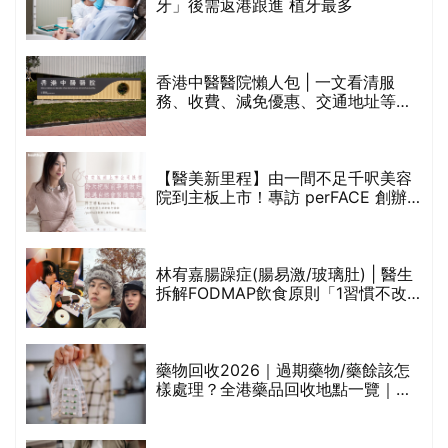
保
牙」後需返港跟進 植牙最多
香港中醫醫院懶人包 | 一文看清服
務、收費、減免優惠、交通地址等
(附預約連結+更多中醫診所資訊)
【醫美新里程】由一間不足千呎美容
院到主板上市！專訪 perFACE 創辦
人符芷晴：逆巿擴張，以人為本構建
醫美版圖
林宥嘉腸躁症(腸易激/玻璃肚) | 醫生
的
拆解FODMAP飲食原則「1習慣不改
甲
變，服藥難根治」
折
藥物回收2026｜過期藥物/藥餘該怎
樣處理？全港藥品回收地點一覽｜屈
臣氏、萬寧、首衛、綠領行動等