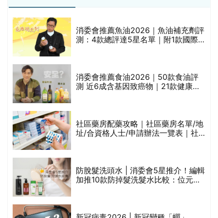
消委會推薦魚油2026｜魚油補充劑評
測：4款總評達5星名單｜附1款國際
魚油標準5星認證 針對2毒物測試 均
通過消委會標準
評
消委會推薦食油2026｜50款食油評
測 近6成含基因致癌物｜21款健康煮
食油總評達5星滿分名單(初榨橄欖油/
橄欖油/牛油果油/米糠油/芥花籽油/花
生油等)
社區藥房配藥攻略｜社區藥房名單/地
址/合資格人士/申請辦法一覽表｜社
禁
區藥房是甚麼？可以申請藥物資助計
劃？（持續更新）
防脫髮洗頭水 | 消委會5星推介！編輯
的
加推10款防掉髮洗髮水比較：位元
甲
堂、呂、PANTOGAR、純素有機、咖
啡因洗髮水
巾
新冠病毒2026 | 新冠變種「蟬」