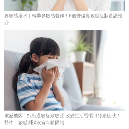
鼻敏感湯水｜轉季鼻敏感發作！6個舒緩鼻敏感症狀食譜推
介
敏感成因 | 找出過敏症致敏源 改變生活習慣可紓緩症狀！
醫生：敏感測試沒有年齡限制