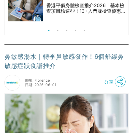
香港平價身體檢查推介2026 | 基本檢
查項目驗這些！13+入門版檢查優惠
組合$550起
鼻敏感湯水｜轉季鼻敏感發作！6個舒緩鼻
敏感症狀食譜推介
編輯: Florence
分享
日期: 2026-06-01