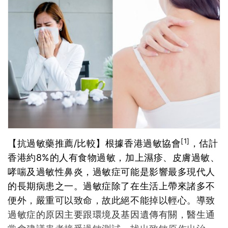
[1]
【抗過敏藥推薦/比較】根據香港過敏協會
，估計
香港約8%的人有食物過敏，加上濕疹、皮膚過敏、
哮喘及過敏性鼻炎，過敏症可能是影響最多現代人
的長期病患之一。過敏症除了在生活上帶來諸多不
便外，嚴重可以致命，故此絕不能掉以輕心。導致
過敏症的原因主要跟環境及基因遺傳有關，醫生通