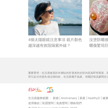
4個太陽眼鏡注意事項 鏡片顏色
沒塗防曬
越深越有效阻隔紫外線？
曬傷驚現
重要聲明：生活易會員於本網站內所發表的全部內容為即時更新，
而引起任何損失或法律糾紛，生活易概不負責。有關詳情請參閱生
生活易服務範圍 ：
新婚
|
Anniversary
|
家庭
|
healthyD
|
健
使用條款
|
私隱聲明
|
免責聲明
|
聯絡我們