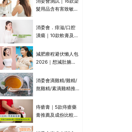
消委會測試｜16款染
萬寧、首衛、綠領行
髮用品含有害致敏物
動等
9款獲5星滿分推
介!50惠、Return回
消委會．痱滋/口腔
本、Furnte、Rerise
潰瘍｜10款軟膏及啫
喱凝膠邊款好？哪款
屬處方藥物？有哪些
減肥療程避伏懶人包
受關注成分？｜必知
2026｜想減肚腩但
3大選購留意事項
怕中伏？ALYSSA
VS不良黑店5大手法
消委會滴雞精/雞精/
對比｜SLIMTONE減
熬雞精/素滴雞精推
肥療程效果如何？
薦｜比較15款雞精 1
款含致癌物 9款總評
痔瘡膏｜5款痔瘡藥
達5星滿分名單 屈臣
膏推薦及成份比較
氏、老協珍、余仁
+痔瘡口服藥推薦！
生、樂道有上榜！
有效紓緩痔瘡疼痛痕