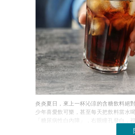
炎炎夏日，來上一杯沁涼的含糖飲料絕對
少年喜愛飲可樂，甚至每天把飲料當水
「糖尿病性白內障」，右眼瞳孔發白，