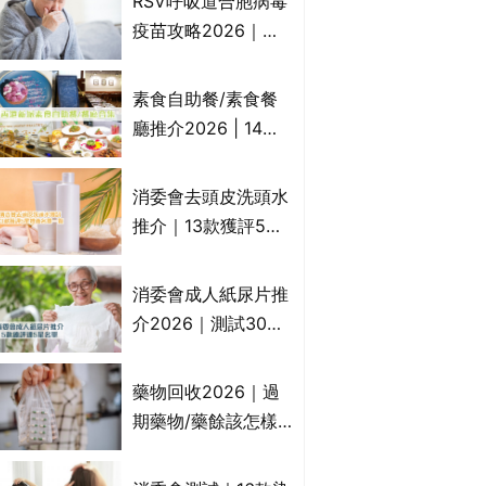
RSV呼吸道合胞病毒
一文睇
疫苗攻略2026｜
RSV針哪裡打？誰是
高危？RSV疫苗價錢
素食自助餐/素食餐
比較、打針後反應處
廳推介2026 | 14間
理/長者醫療券資助
香港新派法式/西式/
中式/印度/東南亞/港
消委會去頭皮洗頭水
式/Fusion素食齋菜
推介｜13款獲評5星
必試:樂園素食、無肉
推薦：施巴、
食、素年(持續更新)
KLORANE、沙宣、
消委會成人紙尿片推
呂、LUX等上榜｜4
介2026｜測試30款
款含歐盟禁用成分吡
紙尿片、紙尿褲、尿
硫鎓鋅！
滲墊防漏表現/回滲/
藥物回收2026｜過
化學物質檢測等｜5
期藥物/藥餘該怎樣
款總評達5星名單
處理？全港藥品回收
地點一覽｜屈臣氏、