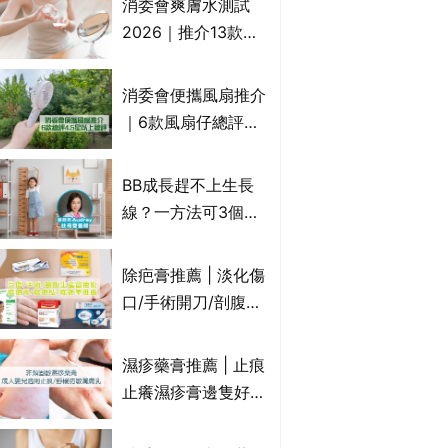
消委會爽膚水測試
癢｜附痔瘡成因及病
2026｜推介13款總
徵
評獲5星：
Cetaphil、The
消委會便攜風扇推介
Ordinary、
｜6款風扇仔總評達
CAUDALIE等｜9款
4.5星名單：無印良
爽膚水檢出致敏香料
品 MUJI、
BB成長趕不上生長
Francfranc、
線？一方法可3個月
BRUNO等
高3cm*？營養師：
懂得把握1歲起「長
除疤膏推薦 | 淡化傷
高黃金期」
口/手術開刀/剖腹生
產疤痕 5款好用除疤
藥膏/除疤筆/除疤貼
濕疹藥膏推薦 | 止痕
比較（消委會教揀選
止癢濕疹膏邊隻好？
貼士+醫生拆解去疤
10款無類固醇濕疹藥
原理）
膏/濕疹膏 嬰兒BB濕