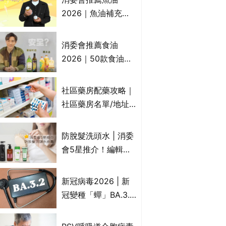
2026｜魚油補充劑
評測：4款總評達5星
名單｜附1款國際魚
消委會推薦食油
油標準5星認證 針對
2026｜50款食油評
2毒物測試 均通過
測 近6成含基因致癌
消委會標準
物｜21款健康煮食油
社區藥房配藥攻略｜
總評達5星滿分名單
社區藥房名單/地址/
(初榨橄欖油/橄欖油/
合資格人士/申請辦
牛油果油/米糠油/芥
法一覽表｜社區藥房
防脫髮洗頭水 | 消委
花籽油/花生油等)
是甚麼？可以申請藥
會5星推介！編輯加
物資助計劃？（持續
推10款防掉髮洗髮水
更新）
比較：位元堂、呂、
新冠病毒2026 | 新
PANTOGAR、純素
冠變種「蟬」BA.3.2
有機、咖啡因洗髮水
殺入香港！症狀、傳
播、風險與預防方法