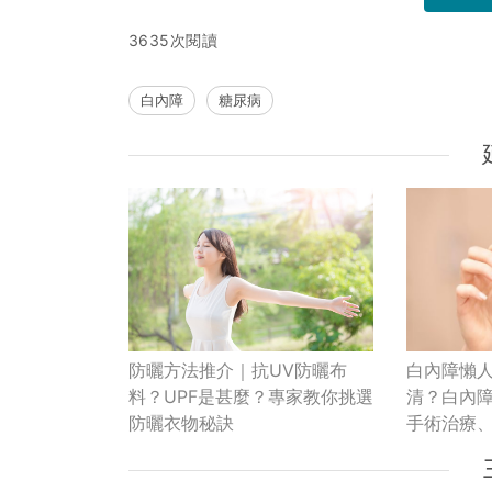
3635次閱讀
白內障
糖尿病
白內障懶人
防曬方法推介｜抗UV防曬布
清？白內障
料？UPF是甚麼？專家教你挑選
手術治療
防曬衣物秘訣
發症