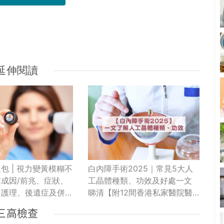
延伸閱讀
包 | 視力變黃模糊不
白內障手術2025｜常見5大人
成因/前兆、症狀、
工晶體種類、功效及好處一文
、護理、後遺症及併
睇清【附12間香港私家醫院醫
療收費比較】