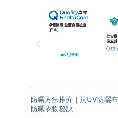
防曬方法推介｜抗UV防曬布
防曬衣物秘訣