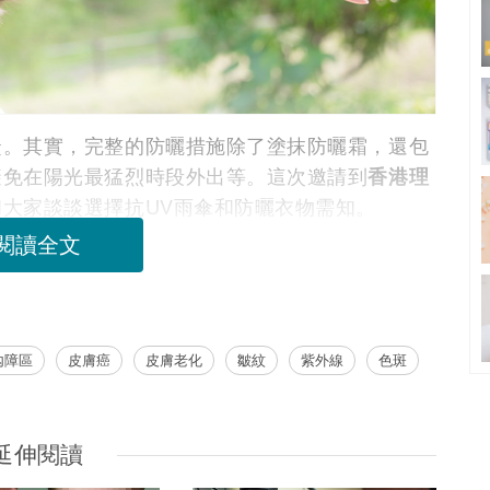
睫。其實，完整的防曬措施除了塗抹防曬霜，還包
避免在陽光最猛烈時段外出等。這次邀請到
香港理
和大家談談選擇抗UV雨傘和防曬衣物需知。
閱讀全文
內障區
皮膚癌
皮膚老化
皺紋
紫外線
色斑
延伸閱讀