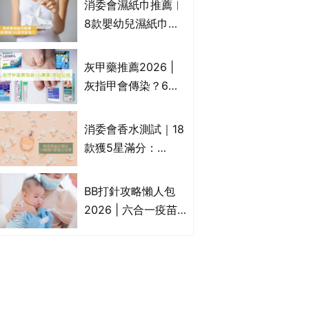
消委會濕紙巾推薦︱
疹皮膚適用！紓緩防
8款嬰幼兒濕紙巾獲
敏潤膚cream推介
滿分5星評級推介：
(附外用類固醇成份
屈臣氏watsons、強
灰甲藥推薦2026 |
一覽)
生Johnson's等｜測
灰指甲會傳染？6款
試揭1款樣本細菌含
治療灰指甲外塗藥
量超標近500倍
膏/抗甲癬油劑的功
消委會香水測試｜18
效/價格比較：羅霉
款獲5星滿分：
樂(樂指利)/恢甲清/
GIORGIO
愛甲妥
ARMANI、Marks &
BB打針攻略懶人包
Spencer、CHANEL
2026 | 六合一疫苗
等｜2款含歐盟禁用
哪裡打？BB打針時間
物質 或干擾內分泌
表/母嬰健康院嬰兒
打針/私家自費接種
嬰幼兒疫苗價錢比
較、BB打針後反應處