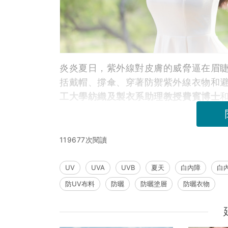
炎炎夏日，紫外線對皮膚的威脅逼在眉
括戴帽、撐傘、穿著防禦紫外線衣物和
工大學紡織及製衣系助理教授費賓博士
119677次閱讀
UV
UVA
UVB
夏天
白內障
白
防UV布料
防曬
防曬塗層
防曬衣物