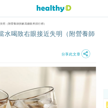
近失明（附營養師拆解高糖飲料排行榜）
樂當水喝致右眼接近失明（附營養師
分享此文章