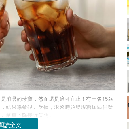
是消暑的珍寶，然而還是適可宜止！有一名15歲
喝，結果導致視力受損，求醫時始發現糖尿病併發
視力嚴重下降接近失明。
閱讀全文