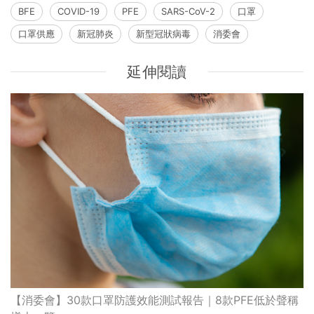
BFE
COVID-19
PFE
SARS-CoV-2
口罩
口罩供應
新冠肺炎
新型冠狀病毒
消委會
延伸閱讀
【消委會】30款口罩防護效能測試報告｜8款PFE低於聲稱