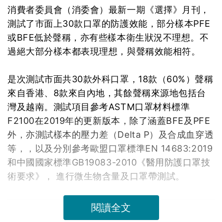
消費者委員會（消委會）最新一期《選擇》月刊，
測試了市面上30款口罩的防護效能，部分樣本PFE
或BFE低於聲稱，亦有些樣本衛生狀況不理想。不
過絕大部分樣本都表現理想，與聲稱效能相符。
是次測試市面共30款外科口罩，18款（60%）聲稱
來自香港、8款來自內地，其餘聲稱來源地包括台
灣及越南。測試項目參考ASTM口罩材料標準
F2100在2019年的更新版本，除了涵蓋BFE及PFE
外，亦測試樣本的壓力差（Delta P）及合成血穿透
等，，以及分別參考歐盟口罩標準EN 14683:2019
和中國國家標準GB19083-2010《醫用防護口罩技
術要求》， 進行微生物含量及口罩帶測試。
閱讀全文