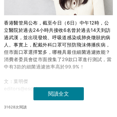
香港醫管局公布，截至今日（6日）中午12時，公
立醫院於過去24小時共接收6名曾於過去14天到訪
過武漢，並出現發燒、呼吸道感染或肺炎徵狀的病
人。事實上，配戴外科口罩可預防飛沫傳播疾病，
但市面口罩選擇繁多，哪種具最佳細菌過濾效能？
消費者委員會從市面搜集了29款口罩進行測試，當
中有3款的細菌過濾效率高於99.9%！
文：葉明傑
editors@esdlife.com
閱讀全文
31628次閱讀