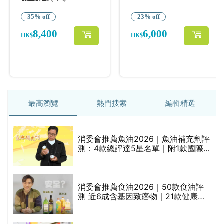
最高瀏覽
熱門搜索
編輯精選
消委會推薦魚油2026｜魚油補充劑評
的
測：4款總評達5星名單｜附1款國際
甲
魚油標準5星認證 針對2毒物測試 均
通過消委會標準
消委會推薦食油2026｜50款食油評
測 近6成含基因致癌物｜21款健康煮
食油總評達5星滿分名單(初榨橄欖油/
橄欖油/牛油果油/米糠油/芥花籽油/花