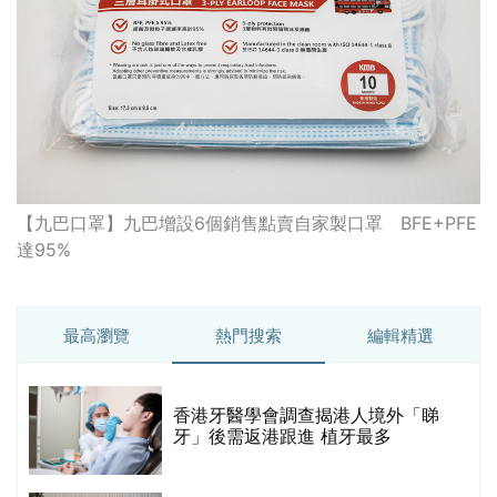
【九巴口罩】九巴增設6個銷售點賣自家製口罩 BFE+PFE
達95%
最高瀏覽
熱門搜索
編輯精選
破
香港牙醫學會調查揭港人境外「睇
保
牙」後需返港跟進 植牙最多