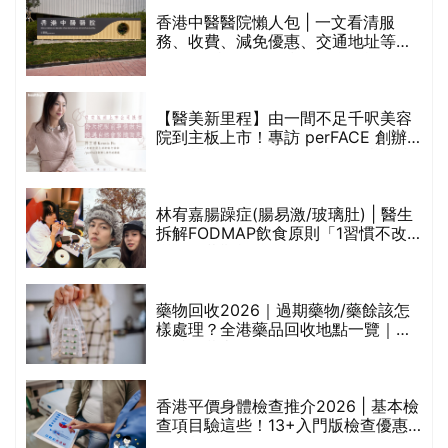
香港中醫醫院懶人包 | 一文看清服
務、收費、減免優惠、交通地址等
(附預約連結+更多中醫診所資訊)
【醫美新里程】由一間不足千呎美容
院到主板上市！專訪 perFACE 創辦
人符芷晴：逆巿擴張，以人為本構建
醫美版圖
林宥嘉腸躁症(腸易激/玻璃肚) | 醫生
的
拆解FODMAP飲食原則「1習慣不改
甲
變，服藥難根治」
折
藥物回收2026｜過期藥物/藥餘該怎
樣處理？全港藥品回收地點一覽｜屈
臣氏、萬寧、首衛、綠領行動等
香港平價身體檢查推介2026 | 基本檢
查項目驗這些！13+入門版檢查優惠
組合$550起