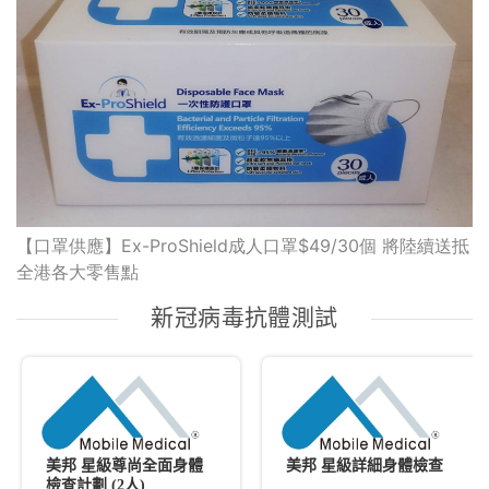
【口罩供應】Ex-ProShield成人口罩$49/30個 將陸續送抵
全港各大零售點