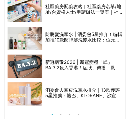
生油等)
評
社區藥房配藥攻略｜社區藥房名單/地
址/合資格人士/申請辦法一覽表｜社
區藥房是甚麼？可以申請藥物資助計
劃？（持續更新）
防脫髮洗頭水 | 消委會5星推介！編輯
加推10款防掉髮洗髮水比較：位元
禁
堂、呂、PANTOGAR、純素有機、咖
啡因洗髮水
新冠病毒2026 | 新冠變種「蟬」
BA.3.2殺入香港！症狀、傳播、風險
與預防方法一文睇
腩
消委會去頭皮洗頭水推介｜13款獲評
5星推薦：施巴、KLORANE、沙宣、
呂、LUX等上榜｜4款含歐盟禁用成分
吡硫鎓鋅！