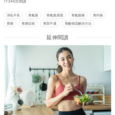
17346次閱讀
消化不良
胃氣脹
胃氣脹原因
胃氣脹痛
胃灼熱
胃痛
胃痛症狀
胃部不適
胃酸倒流解決方法
延伸閱讀