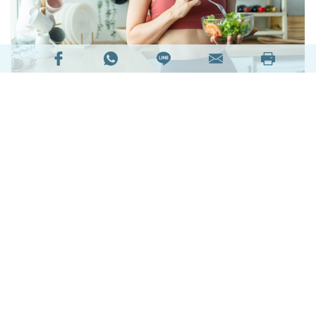
口臭、肚脹脹、食慾不振、生痔瘡……便秘的禍害
豈止如此？長期便秘可能需要洗腸，甚至惹來腸瘜
肉和大腸癌的風險！沒有人想有便秘問題，但出盡
「法寶」都未能解決？又不想亂吃瀉藥或排毒保健
產品，造成藥物依賴？healthyD 請來營養師陳筠
霖（Krista）帶來4大高纖超級食物
（Superfood），助大家解放便便，擁有「暢通無
阻」的健康腸道。
閱讀全文
140418次閱讀