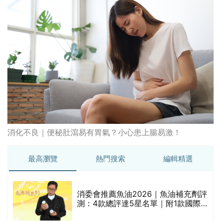
消化不良｜便秘肚瀉易有胃氣？小心患上腸易激！
最高瀏覽
熱門搜索
編輯精選
消委會推薦魚油2026｜魚油補充劑評
測：4款總評達5星名單｜附1款國際
魚油標準5星認證 針對2毒物測試 均