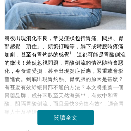
餐後出現消化不良，常見症狀包括胃痛、悶脹、胃
部感覺「頂住」、頻繁打嗝等，躺下或彎腰時疼痛
1
加劇，甚至有胃灼熱的感覺
，這都可能是胃酸倒流
的徵狀！若然忽視問題，胃酸倒流的情況隨時會惡
化，令食道受損，甚至出現炎症反應，嚴重或會影
響進食。到底出現胃灼熱、胃氣脹的原因是甚麼？
有甚麼有效紓緩胃部不適的方法？本文將推薦一個
胃藥品牌，成分萃取至天然海藻**，有效中和胃
酸、阻隔胃酸倒流，而且最快3分鐘有效^，適合胃
痛人士及孕婦服用。
閱讀全文