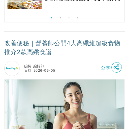
亞/港式/Fusion素食齋菜必試:樂園素
食、無肉食、素年(持續更新)
改善便秘｜營養師公開4大高纖維超級食物
推介2款高纖食譜
編輯: 編輯部
分享
日期: 2026-05-05