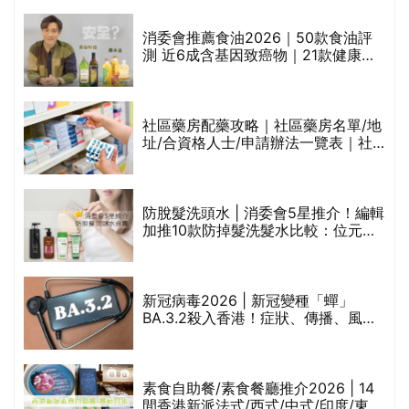
通過消委會標準
評
消委會推薦食油2026｜50款食油評
測 近6成含基因致癌物｜21款健康煮
食油總評達5星滿分名單(初榨橄欖油/
橄欖油/牛油果油/米糠油/芥花籽油/花
生油等)
社區藥房配藥攻略｜社區藥房名單/地
址/合資格人士/申請辦法一覽表｜社
禁
區藥房是甚麼？可以申請藥物資助計
劃？（持續更新）
防脫髮洗頭水 | 消委會5星推介！編輯
的
加推10款防掉髮洗髮水比較：位元
甲
堂、呂、PANTOGAR、純素有機、咖
啡因洗髮水
巾
新冠病毒2026 | 新冠變種「蟬」
BA.3.2殺入香港！症狀、傳播、風險
與預防方法一文睇
等
素食自助餐/素食餐廳推介2026 | 14
間香港新派法式/西式/中式/印度/東南