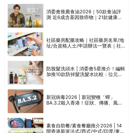
通過消委會標準
消委會推薦食油2026｜50款食油評
的
測 近6成含基因致癌物｜21款健康煮
甲
食油總評達5星滿分名單(初榨橄欖油/
橄欖油/牛油果油/米糠油/芥花籽油/花
生油等)
社區藥房配藥攻略｜社區藥房名單/地
址/合資格人士/申請辦法一覽表｜社
禁
區藥房是甚麼？可以申請藥物資助計
劃？（持續更新）
評
防脫髮洗頭水 | 消委會5星推介！編輯
加推10款防掉髮洗髮水比較：位元
堂、呂、PANTOGAR、純素有機、咖
啡因洗髮水
新冠病毒2026 | 新冠變種「蟬」
BA.3.2殺入香港！症狀、傳播、風險
與預防方法一文睇
腩
素食自助餐/素食餐廳推介2026 | 14
間香港新派法式/西式/中式/印度/東南