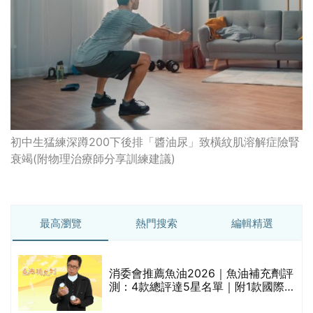
初中生猛練深蹲200下後排「醬油尿」致橫紋肌溶解症險腎
衰竭(附物理治療師分享訓練建議)
最高瀏覽
熱門搜索
編輯精選
消委會推薦魚油2026｜魚油補充劑評
測：4款總評達5星名單｜附1款國際
魚油標準5星認證 針對2毒物測試 均