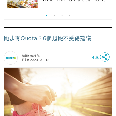
亞/港式/Fusion素食齋菜必試:樂園素
食、無肉食、素年(持續更新)
跑步有Quota？6個起跑不受傷建議
編輯: 編輯部
分享
日期: 2024-01-17