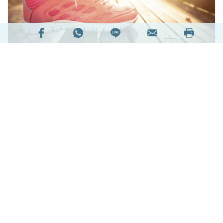
跑步新手跑錯步不足為奇，然而為何擁有多年經驗
的跑步老手一樣出事，難道跑步也有Quota？
healthyD請來
註冊物理治療師呂永恆
為大家解答，
以及講解如何無痛跑步。
閱讀全文
58084次閱讀