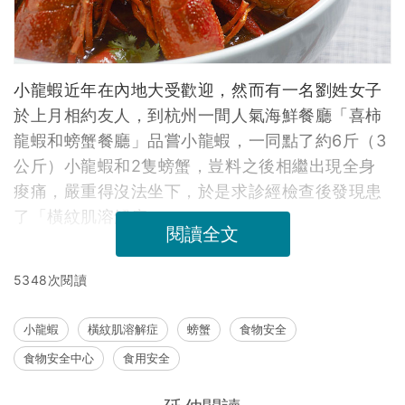
小龍蝦近年在內地大受歡迎，然而有一名劉姓女子
於上月相約友人，到杭州一間人氣海鮮餐廳「喜柿
龍蝦和螃蟹餐廳」品嘗小龍蝦，一同點了約6斤（3
公斤）小龍蝦和2隻螃蟹，豈料之後相繼出現全身
痠痛，嚴重得沒法坐下，於是求診經檢查後發現患
了「橫紋肌溶解症」。
閱讀全文
5348次閱讀
小龍蝦
橫紋肌溶解症
螃蟹
食物安全
食物安全中心
食用安全