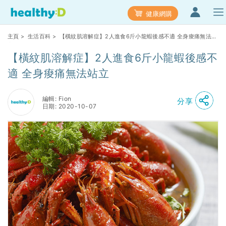
健康網購
主頁
>
生活百科
> 【橫紋肌溶解症】2人進食6斤小龍蝦後感不適 全身痠痛無法站
立
【橫紋肌溶解症】2人進食6斤小龍蝦後感不
適 全身痠痛無法站立
編輯: Fion
分享
日期: 2020-10-07