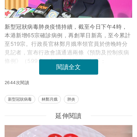
新型冠狀病毒肺炎疫情持續，截至今日下午4時，
本港新增65宗確診病例，再創單日新高，至今累計
至519宗。行政長官林鄭月娥率領官員於傍晚時分
見記者，宣布行政會議通過兩條《預防及控制疾病
條例》（599章）之下新增規例，如下：
閱讀全文
2644次閱讀
新型冠狀病毒
林鄭月娥
肺炎
延伸閱讀