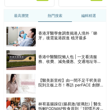
最高瀏覽
熱門搜索
編輯精選
破
香港牙醫學會調查揭港人境外「睇
保
牙」後需返港跟進 植牙最多
香港中醫醫院懶人包 | 一文看清服
務、收費、減免優惠、交通地址等
(附預約連結+更多中醫診所資訊)
【醫美新里程】由一間不足千呎美容
院到主板上市！專訪 perFACE 創辦
人符芷晴：逆巿擴張，以人為本構建
醫美版圖
林宥嘉腸躁症(腸易激/玻璃肚) | 醫生
的
拆解FODMAP飲食原則「1習慣不改