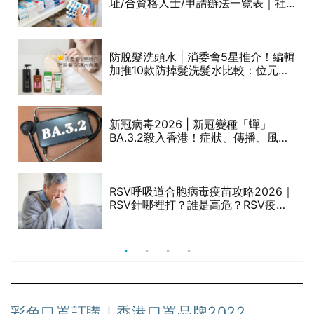
址/合資格人士/申請辦法一覽表｜社
區藥房是甚麼？可以申請藥物資助計
劃？（持續更新）
防脫髮洗頭水 | 消委會5星推介！編輯
的
加推10款防掉髮洗髮水比較：位元
甲
堂、呂、PANTOGAR、純素有機、咖
啡因洗髮水
新冠病毒2026 | 新冠變種「蟬」
BA.3.2殺入香港！症狀、傳播、風險
禁
與預防方法一文睇
RSV呼吸道合胞病毒疫苗攻略2026｜
院
RSV針哪裡打？誰是高危？RSV疫苗
價
價錢比較、打針後反應處理/長者醫療
券資助
彩色口罩訂購｜香港口罩品牌2022