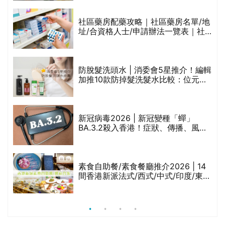
橄欖油/牛油果油/米糠油/芥花籽油/花
生油等)
社區藥房配藥攻略｜社區藥房名單/地
址/合資格人士/申請辦法一覽表｜社
禁
區藥房是甚麼？可以申請藥物資助計
劃？（持續更新）
評
防脫髮洗頭水 | 消委會5星推介！編輯
加推10款防掉髮洗髮水比較：位元
堂、呂、PANTOGAR、純素有機、咖
啡因洗髮水
新冠病毒2026 | 新冠變種「蟬」
BA.3.2殺入香港！症狀、傳播、風險
與預防方法一文睇
腩
素食自助餐/素食餐廳推介2026 | 14
間香港新派法式/西式/中式/印度/東南
亞/港式/Fusion素食齋菜必試:樂園素
食、無肉食、素年(持續更新)