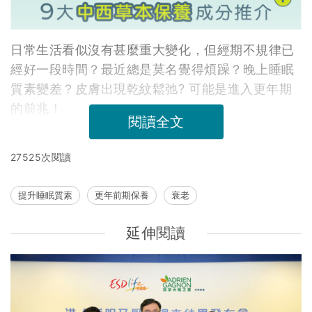
日常生活看似沒有甚麼重大變化，但經期不規律已
經好一段時間？最近總是莫名覺得煩躁？晚上睡眠
質素變差？皮膚出現乾紋鬆弛? 可能是進入更年期
的前兆！
閱讀全文
27525次閱讀
提升睡眠質素
更年前期保養
衰老
延伸閱讀