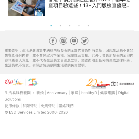
查項目驗這些！13+入門版檢查優惠
組合$550起
重要聲明：生活易會員於本網站內所發表的全部內容為即時更新，因此生活易不會預
先審查任何內容，並不會保證其準確性、完整性及質量。此外，會員所發表的全部內
容均屬個人意見，並不代表生活易之言論及立場。如從而引起任何損失或法律糾紛，
生活易概不負責。有關詳情請參閱生活易的免責聲明。
生活易服務範圍 ：
新婚
|
Anniversary
|
家庭
|
healthyD
|
健康網購
|
Digital
Solutions
使用條款
|
私隱聲明
|
免責聲明
|
聯絡我們
© ESD Services Limited 2000-2026