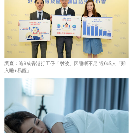
調查：逾8成香港打工仔「射波」因睡眠不足 近6成人「難
入睡+易醒」