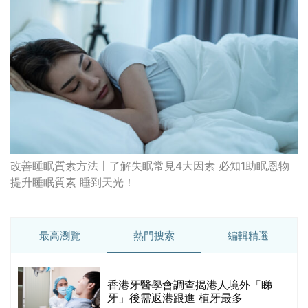
改善睡眠質素方法〡了解失眠常見4大因素 必知1助眠恩物
提升睡眠質素 睡到天光！
最高瀏覽
熱門搜索
編輯精選
破
香港牙醫學會調查揭港人境外「睇
保
牙」後需返港跟進 植牙最多