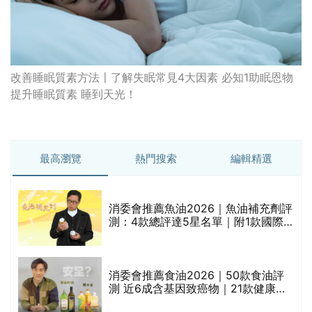
改善睡眠質素方法〡了解失眠常見4大因素 必知1助眠恩物
提升睡眠質素 睡到天光！
最高瀏覽
熱門搜索
編輯精選
消委會推薦魚油2026｜魚油補充劑評
測：4款總評達5星名單｜附1款國際
魚油標準5星認證 針對2毒物測試 均
通過消委會標準
消委會推薦食油2026｜50款食油評
的
測 近6成含基因致癌物｜21款健康煮
甲
食油總評達5星滿分名單(初榨橄欖油/