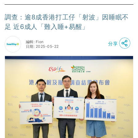
調查：逾8成香港打工仔「射波」因睡眠不
足 近6成人「難入睡+易醒」
編輯: Fion
分享
日期: 2025-05-22