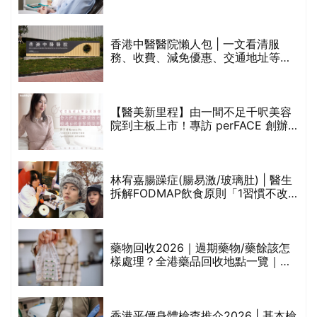
香港中醫醫院懶人包 | 一文看清服
務、收費、減免優惠、交通地址等
(附預約連結+更多中醫診所資訊)
【醫美新里程】由一間不足千呎美容
院到主板上市！專訪 perFACE 創辦
人符芷晴：逆巿擴張，以人為本構建
醫美版圖
林宥嘉腸躁症(腸易激/玻璃肚) | 醫生
的
拆解FODMAP飲食原則「1習慣不改
甲
變，服藥難根治」
折
藥物回收2026｜過期藥物/藥餘該怎
樣處理？全港藥品回收地點一覽｜屈
臣氏、萬寧、首衛、綠領行動等
香港平價身體檢查推介2026 | 基本檢