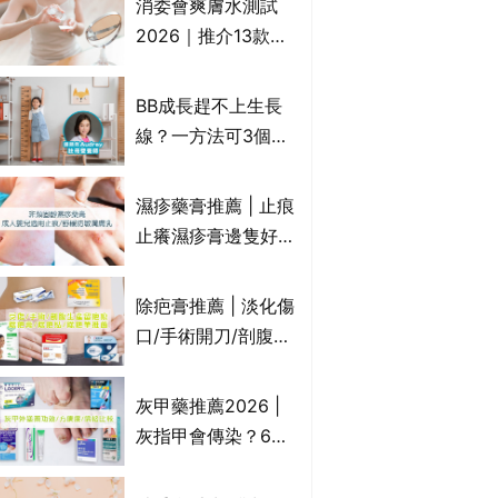
消委會爽膚水測試
情｜持續更新
2026｜推介13款總
評獲5星：
Cetaphil、The
BB成長趕不上生長
Ordinary、
線？一方法可3個月
CAUDALIE等｜9款
高3cm*？營養師：
爽膚水檢出致敏香料
懂得把握1歲起「長
濕疹藥膏推薦 | 止痕
高黃金期」
止癢濕疹膏邊隻好？
10款無類固醇濕疹藥
膏/濕疹膏 嬰兒BB濕
除疤膏推薦 | 淡化傷
疹皮膚適用！紓緩防
口/手術開刀/剖腹生
敏潤膚cream推介
產疤痕 5款好用除疤
(附外用類固醇成份
藥膏/除疤筆/除疤貼
灰甲藥推薦2026 |
一覽)
比較（消委會教揀選
灰指甲會傳染？6款
貼士+醫生拆解去疤
治療灰指甲外塗藥
原理）
膏/抗甲癬油劑的功