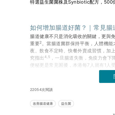
特選益生菌菌株及Synbiotic配方，5
如何增加腸道好菌？｜常見腸
腸道健康不只是消化吸收的關鍵，更與
2
重要
。當腸道菌群保持平衡，人體機能
夜、飲食不定時、快餐外賣成習慣，加
4,5
究指出
，一旦腸道失衡，免疫力會下
便秘更是常見困擾，本港每7人就有1人
22054次閱讀
改善腸道健康
益生菌