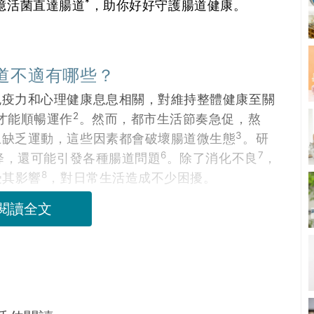
*
00億活菌直達腸道
，助你好好守護腸道健康。
道不適有哪些？
免疫力和心理健康息息相關，對維持整體健康至關
2
才能順暢運作
。然而，都市生活節奏急促，熬
3
上缺乏運動，這些因素都會破壞腸道微生態
。研
6
7
降，還可能引發各種腸道問題
。除了消化不良
，
8
受其影響
，對日常生活造成不少困擾。
閱讀全文