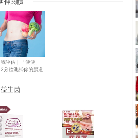
延伸閱讀
自我評估｜「便便」
？2分鐘測試你的腸道