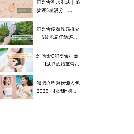
消委會香水測試｜18
效/價格比較：羅霉
款獲5星滿分：
樂(樂指利)/恢甲清/
GIORGIO
愛甲妥
ARMANI、Marks &
消委會便攜風扇推介
Spencer、CHANEL
｜6款風扇仔總評達
等｜2款含歐盟禁用
4.5星名單：無印良
物質 或干擾內分泌
品 MUJI、
維他命C消委會推薦
Francfranc、
｜測試17款精華液/
BRUNO等
美容液護膚品 12款
獲總評4.5星以上
減肥療程避伏懶人包
The Ordinary、
2026｜想減肚腩但
CLINIQUE上榜｜附
怕中伏？ALYSSA
完整名單
VS不良黑店5大手法
對比｜SLIMTONE減
肥療程效果如何？