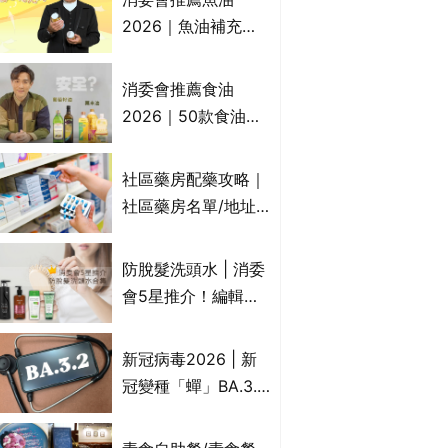
2026｜魚油補充劑
評測：4款總評達5星
名單｜附1款國際魚
消委會推薦食油
油標準5星認證 針對
2026｜50款食油評
2毒物測試 均通過
測 近6成含基因致癌
消委會標準
物｜21款健康煮食油
社區藥房配藥攻略｜
總評達5星滿分名單
社區藥房名單/地址/
(初榨橄欖油/橄欖油/
合資格人士/申請辦
牛油果油/米糠油/芥
法一覽表｜社區藥房
防脫髮洗頭水 | 消委
花籽油/花生油等)
是甚麼？可以申請藥
會5星推介！編輯加
物資助計劃？（持續
推10款防掉髮洗髮水
更新）
比較：位元堂、呂、
新冠病毒2026 | 新
PANTOGAR、純素
冠變種「蟬」BA.3.2
有機、咖啡因洗髮水
殺入香港！症狀、傳
播、風險與預防方法