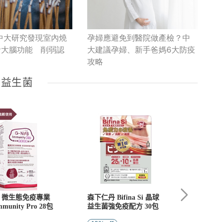
中大研究發現室內燒
孕婦應避免到醫院做產檢？中
者大腦功能 削弱認
大建議孕婦、新手爸媽6大防疫
攻略