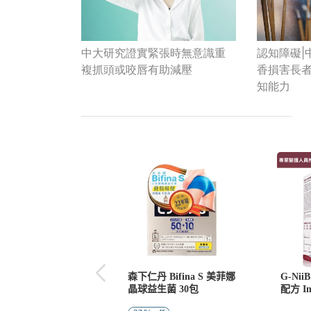
中大研究證實緊張時無意識重
認知障礙|
複抓頭或咬唇有助減壓
香損害長
知能力