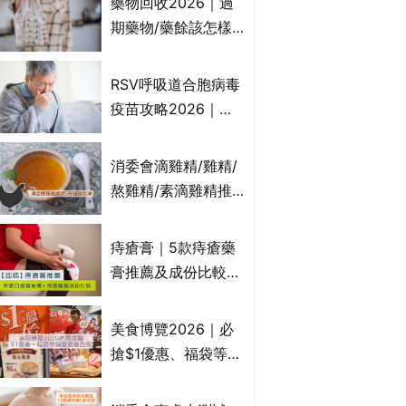
藥物回收2026｜過
受關注成分？｜必知
期藥物/藥餘該怎樣
3大選購留意事項
處理？全港藥品回收
地點一覽｜屈臣氏、
RSV呼吸道合胞病毒
萬寧、首衛、綠領行
疫苗攻略2026｜
動等
RSV針哪裡打？誰是
高危？RSV疫苗價錢
消委會滴雞精/雞精/
比較、打針後反應處
熬雞精/素滴雞精推
理/長者醫療券資助
薦｜比較15款雞精 1
款含致癌物 9款總評
痔瘡膏｜5款痔瘡藥
達5星滿分名單 屈臣
膏推薦及成份比較
氏、老協珍、余仁
+痔瘡口服藥推薦！
生、樂道有上榜！
有效紓緩痔瘡疼痛痕
美食博覽2026｜必
癢｜附痔瘡成因及病
搶$1優惠、福袋等精
徵
選飲食優惠合集｜附
日期、官網及門票詳