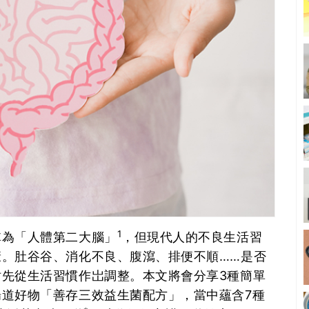
1
稱為「人體第二大腦」
，但現代人的不良生活習
。肚谷谷、消化不良、腹瀉、排便不順……是否
先從生活習慣作岀調整。本文將會分享3種簡單
道好物「善存三效益生菌配方」，當中蘊含7種