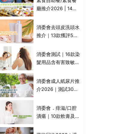
素食自助餐/素食餐
一文睇
廳推介2026 | 14間
香港新派法式/西式/
中式/印度/東南亞/港
消委會去頭皮洗頭水
式/Fusion素食齋菜
推介｜13款獲評5星
必試:樂園素食、無肉
推薦：施巴、
食、素年(持續更新)
KLORANE、沙宣、
消委會測試｜16款染
呂、LUX等上榜｜4
髮用品含有害致敏物
款含歐盟禁用成分吡
9款獲5星滿分推
硫鎓鋅！
介!50惠、Return回
消委會成人紙尿片推
本、Furnte、Rerise
介2026｜測試30款
紙尿片、紙尿褲、尿
滲墊防漏表現/回滲/
消委會．痱滋/口腔
化學物質檢測等｜5
潰瘍｜10款軟膏及啫
款總評達5星名單
喱凝膠邊款好？哪款
屬處方藥物？有哪些