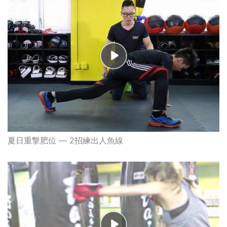
夏日重撃肥位 — 2招練出人魚線