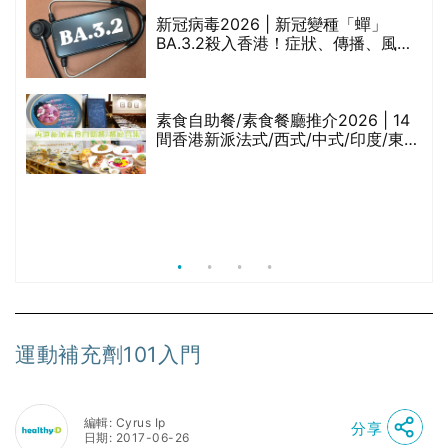
的
新冠病毒2026 | 新冠變種「蟬」
甲
BA.3.2殺入香港！症狀、傳播、風險
與預防方法一文睇
巾
素食自助餐/素食餐廳推介2026 | 14
間香港新派法式/西式/中式/印度/東南
亞/港式/Fusion素食齋菜必試:樂園素
食、無肉食、素年(持續更新)
等
運動補充劑101入門
編輯: Cyrus Ip
分享
日期: 2017-06-26