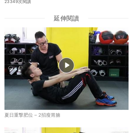
23349次閱讀
延伸閱讀
夏日重撃肥位 – 2招瘦胃腩