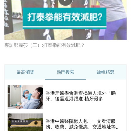
專訪鄭麗莎（三）:打泰拳能有效減肥？
最高瀏覽
熱門搜索
編輯精選
破
香港牙醫學會調查揭港人境外「睇
保
牙」後需返港跟進 植牙最多
香港中醫醫院懶人包 | 一文看清服
務、收費、減免優惠、交通地址等