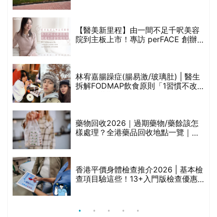
(附預約連結+更多中醫診所資訊)
【醫美新里程】由一間不足千呎美容
院到主板上市！專訪 perFACE 創辦
人符芷晴：逆巿擴張，以人為本構建
醫美版圖
林宥嘉腸躁症(腸易激/玻璃肚) | 醫生
的
拆解FODMAP飲食原則「1習慣不改
甲
變，服藥難根治」
折
藥物回收2026｜過期藥物/藥餘該怎
樣處理？全港藥品回收地點一覽｜屈
臣氏、萬寧、首衛、綠領行動等
香港平價身體檢查推介2026 | 基本檢
查項目驗這些！13+入門版檢查優惠
組合$550起