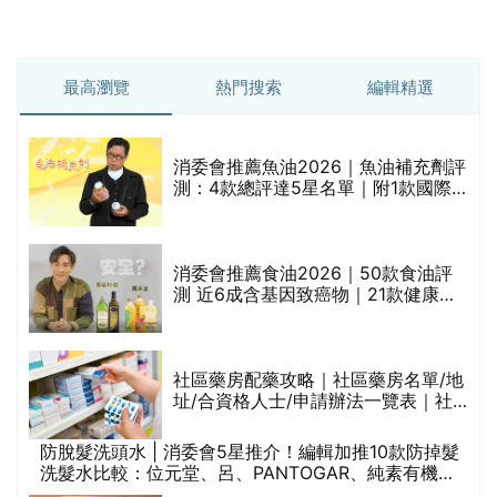
最高瀏覽
熱門搜索
編輯精選
消委會推薦魚油2026｜魚油補充劑評
測：4款總評達5星名單｜附1款國際
魚油標準5星認證 針對2毒物測試 均
通過消委會標準
評
消委會推薦食油2026｜50款食油評
測 近6成含基因致癌物｜21款健康煮
食油總評達5星滿分名單(初榨橄欖油/
橄欖油/牛油果油/米糠油/芥花籽油/花
生油等)
社區藥房配藥攻略｜社區藥房名單/地
址/合資格人士/申請辦法一覽表｜社
禁
區藥房是甚麼？可以申請藥物資助計
劃？（持續更新）
防脫髮洗頭水 | 消委會5星推介！編輯加推10款防掉髮
洗髮水比較：位元堂、呂、PANTOGAR、純素有機、
咖啡因洗髮水