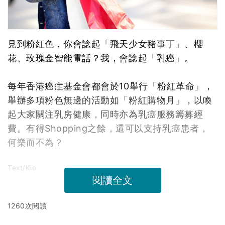
見到粉紅色，你會諗起「飛天少女豬事丁」、櫻
花、玫瑰金智能電話？我，會諗起「乳癌」。
每年香港癌症基金會都會於10舉行「粉紅革命」，
舉辦多項粉色無邊的活動如「粉紅購物月」，以喚
起大家關注乳房健康，同時亦為乳癌服務籌募經
費。有得Shopping之餘，還可以支持乳癌患者，
何樂而不為？
Text/Kio
閱讀全文
1260次閱讀