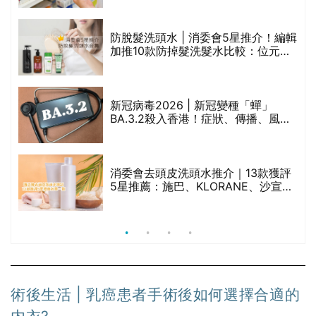
劃？（持續更新）
防脫髮洗頭水 | 消委會5星推介！編輯
加推10款防掉髮洗髮水比較：位元
禁
堂、呂、PANTOGAR、純素有機、咖
啡因洗髮水
新冠病毒2026 | 新冠變種「蟬」
BA.3.2殺入香港！症狀、傳播、風險
與預防方法一文睇
腩
消委會去頭皮洗頭水推介｜13款獲評
5星推薦：施巴、KLORANE、沙宣、
呂、LUX等上榜｜4款含歐盟禁用成分
吡硫鎓鋅！
術後生活 | 乳癌患者手術後如何選擇合適的