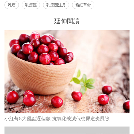
乳癌
乳癌區
乳癌關注月
粉紅革命
延伸閱讀
小紅莓5大優點逐個數 抗氧化兼減低患尿道炎風險