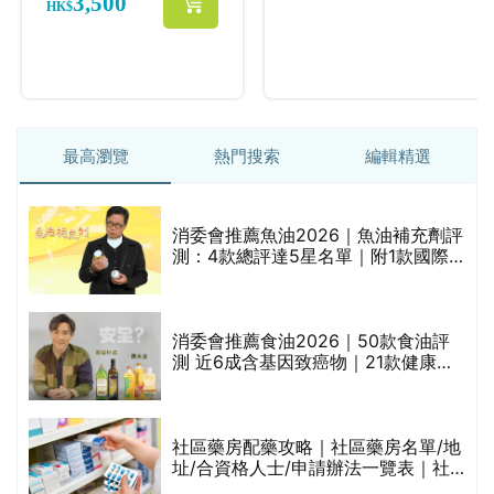
最高瀏覽
熱門搜索
編輯精選
消委會推薦魚油2026｜魚油補充劑評
的
測：4款總評達5星名單｜附1款國際
甲
魚油標準5星認證 針對2毒物測試 均
通過消委會標準
消委會推薦食油2026｜50款食油評
測 近6成含基因致癌物｜21款健康煮
食油總評達5星滿分名單(初榨橄欖油/
橄欖油/牛油果油/米糠油/芥花籽油/花
生油等)
評
社區藥房配藥攻略｜社區藥房名單/地
址/合資格人士/申請辦法一覽表｜社
區藥房是甚麼？可以申請藥物資助計