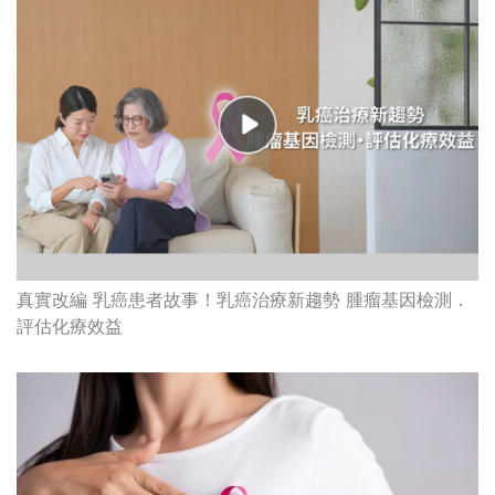
真實改編 乳癌患者故事！乳癌治療新趨勢 腫瘤基因檢測．
評估化療效益