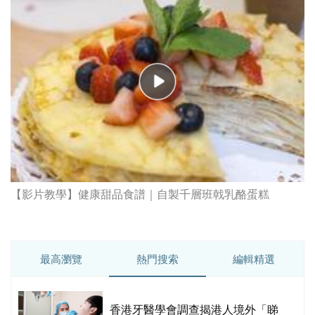
【影片教學】健康甜品食譜｜自製千層班戟乳酪蛋糕
最高瀏覽
熱門搜索
編輯精選
破
香港牙醫學會調查揭港人境外「睇