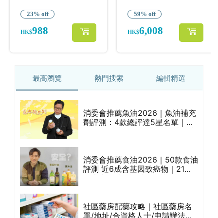
最高瀏覽
熱門搜索
編輯精選
刀/
消委會推薦魚油2026｜魚油補充
/
劑評測：4款總評達5星名單｜附1
揀
款國際魚油標準5星認證 針對2毒
物測試 均通過消委會標準
扇仔
消委會推薦食油2026｜50款食油
評測 近6成含基因致癌物｜21款
等
健康煮食油總評達5星滿分名單
(初榨橄欖油/橄欖油/牛油果油/米
糠油/芥花籽油/花生油等)
滿
社區藥房配藥攻略｜社區藥房名
ks
單/地址/合資格人士/申請辦法一