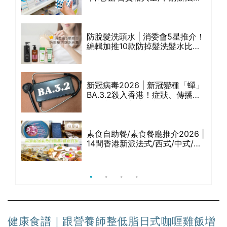
款含
覽表｜社區藥房是甚麼？可以申
請藥物資助計劃？（持續更新）
防脫髮洗頭水 | 消委會5星推介！
抗
編輯加推10款防掉髮洗髮水比
霉
較：位元堂、呂、PANTOGAR、
純素有機、咖啡因洗髮水
兒濕
新冠病毒2026 | 新冠變種「蟬」
臣氏
BA.3.2殺入香港！症狀、傳播、
｜測
風險與預防方法一文睇
0
、福
素食自助餐/素食餐廳推介2026 |
14間香港新派法式/西式/中式/印
新
度/東南亞/港式/Fusion素食齋菜
必試:樂園素食、無肉食、素年(持
續更新)
健康食譜｜跟營養師整低脂日式咖喱雞飯增